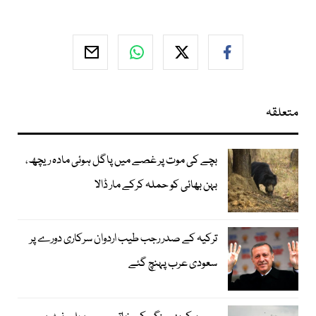
متعلقہ
بچے کی موت پر غصے میں پاگل ہوئی مادہ ریچھ،
بہن بھائی کو حملہ کرکے مار ڈالا
ترکیہ کے صدر رجب طیب اردوان سرکاری دورے پر
سعودی عرب پہنچ گئے