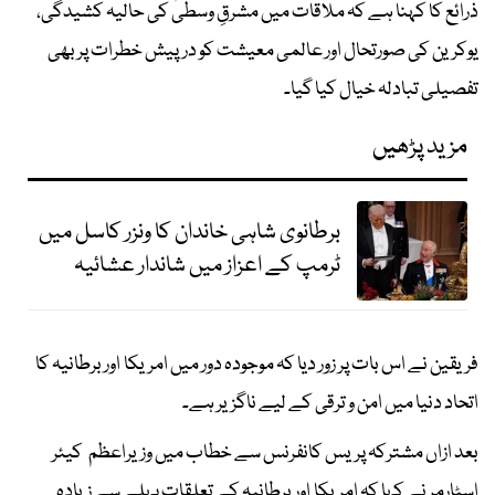
ذرائع کا کہنا ہے کہ ملاقات میں مشرقِ وسطیٰ کی حالیہ کشیدگی،
یوکرین کی صورتحال اور عالمی معیشت کو درپیش خطرات پر بھی
تفصیلی تبادلہ خیال کیا گیا۔
مزید پڑھیں
برطانوی شاہی خاندان کا ونزر کاسل میں
ٹرمپ کے اعزاز میں شاندار عشائیہ
فریقین نے اس بات پر زور دیا کہ موجودہ دور میں امریکا اور برطانیہ کا
اتحاد دنیا میں امن و ترقی کے لیے ناگزیر ہے۔
بعد ازاں مشترکہ پریس کانفرنس سے خطاب میں وزیراعظم کیئر
اسٹارمر نے کہا کہ امریکا اور برطانیہ کے تعلقات پہلے سے زیادہ