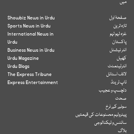
میں
صفحۂ اول
Showbiz News in Urdu
تازہ ترین
Sports News in Urdu
غزہ لہو لہو
International News in
پاکستان
Urdu
انٹر نیشنل
Business News in Urdu
کھیل
Urdu Magazine
انٹرٹینمنٹ
Urdu Blogs
لائف اسٹائل
The Express Tribune
ٹاپ ٹرینڈ
Express Entertainment
دلچسپ و عجیب
صحت
سونے کے نرخ
پیٹرولیم مصنوعات کی قیمتیں
سائنس و ٹیکنالوجی
بلاگ