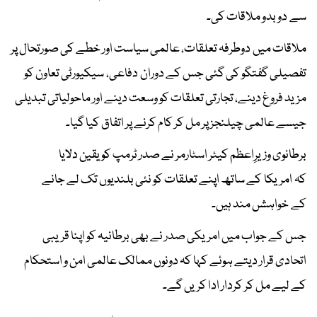
سے دوبدو ملاقات کی۔
ملاقات میں دوطرفہ تعلقات، عالمی سیاست اور خطے کی صورتحال پر
تفصیلی گفتگو کی گئی جس کے دوران دفاعی، سیکیورٹی تعاون کو
مزید فروغ دینے، تجارتی تعلقات کو وسعت دینے اور ماحولیاتی تبدیلی
جیسے عالمی چیلنجز پر مل کر کام کرنے پر اتفاق کیا گیا۔
برطانوی وزیرِاعظم کیئر اسٹارمر نے صدر ٹرمپ کو یقین دلایا
کہ امریکا کے ساتھ اپنے تعلقات کو نئی بلندیوں تک لے جانے
کے خواہشں مند ہیں۔
جس کے جواب میں امریکی صدر نے بھی برطانیہ کو اپنا قریبی
اتحادی قرار دیتے ہوئے کہا کہ دونوں ممالک عالمی امن و استحکام
کے لیے مل کر کردار ادا کریں گے۔