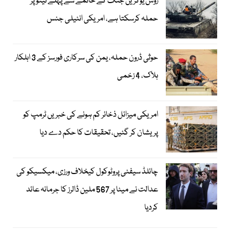
روس یوکرین جنگ کے خاتمے سے پہلے نیٹو پر
حملہ کرسکتا ہے، امریکی انٹیلی جنس
حوثی ڈرون حملہ، یمن کی سرکاری فورسز کے 3 اہلکار
ہلاک، 4 زخمی
امریکی میزائل ذخائر کم ہونے کی خبریں ٹرمپ کو
پریشان کر گئیں، تحقیقات کا حکم دے دیا
چائلڈ سیفٹی پروٹوکول کیخلاف ورزی، میکسیکو کی
عدالت نے میٹا پر 567 ملین ڈالرز کا جرمانہ عائد
کردیا