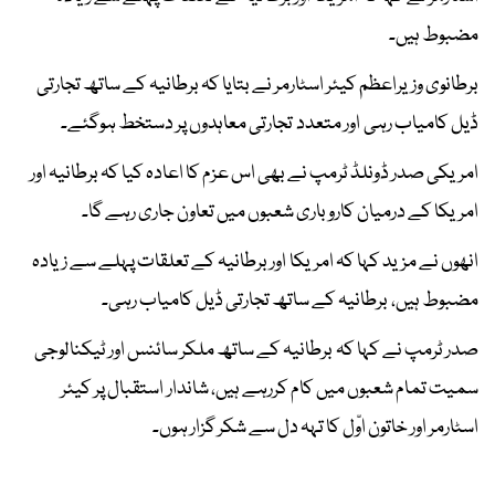
مضبوط ہیں۔
برطانوی وزیراعظم کیئر اسٹارمر نے بتایا کہ برطانیہ کے ساتھ تجارتی
ڈیل کامیاب رہی اور متعدد تجارتی معاہدوں پر دستخط ہوگئے۔
امریکی صدر ڈونلڈ ٹرمپ نے بھی اس عزم کا اعادہ کیا کہ برطانیہ اور
امریکا کے درمیان کاروباری شعبوں میں تعاون جاری رہے گا۔
انھوں نے مزید کہا کہ امریکا اور برطانیہ کے تعلقات پہلے سے زیادہ
مضبوط ہیں، برطانیہ کے ساتھ تجارتی ڈیل کامیاب رہی۔
صدر ٹرمپ نے کہا کہ برطانیہ کے ساتھ ملکر سائنس اور ٹیکنالوجی
سمیت تمام شعبوں میں کام کررہے ہیں، شاندار استقبال پر کیئر
اسٹارمر اور خاتون اوّل کا تہہ دل سے شکر گزار ہوں۔