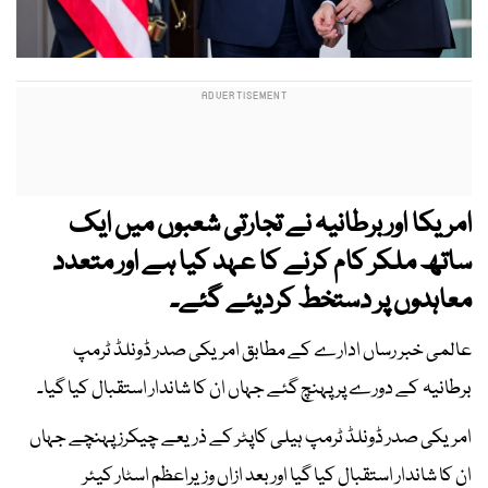
امریکا اور برطانیہ نے تجارتی شعبوں میں ایک
ساتھ ملکر کام کرنے کا عہد کیا ہے اور متعدد
معاہدوں پر دستخط کردیئے گئے۔
عالمی خبر رساں ادارے کے مطابق امریکی صدر ڈونلڈ ٹرمپ
برطانیہ کے دورے پر پہنچ گئے جہاں ان کا شاندار استقبال کیا گیا۔
امریکی صدر ڈونلڈ ٹرمپ ہیلی کاپٹر کے ذریعے چیكرز پہنچے جہاں
ان کا شاندار استقبال کیا گیا اور بعد ازاں وزیراعظم اسٹار کیئر