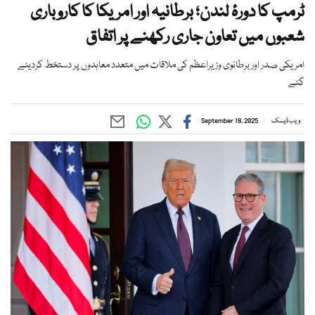
ٹرمپ کا دورۂ لندن؛ برطانیہ اور امریکا کا کاروباری
شعبوں میں تعاون جاری رکھنے پر اتفاق
امریکی صدر اور برطانوی وزیراعظم کی ملاقات میں متعدد معاہدوں پر دستخط کردیئے
گئے
ویب ڈیسک
September 18, 2025