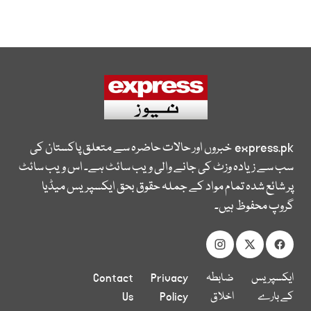
express.pk
خبروں اور حالات حاضرہ سے متعلق پاکستان کی
سب سے زیادہ وزٹ کی جانے والی ویب سائٹ ہے۔ اس ویب سائٹ
پر شائع شدہ تمام مواد کے جملہ حقوق بحق ایکسپریس میڈیا
گروپ محفوظ ہیں۔
ایکسپریس
ضابطہ
Privacy
Contact
کے بارے
اخلاق
Policy
Us