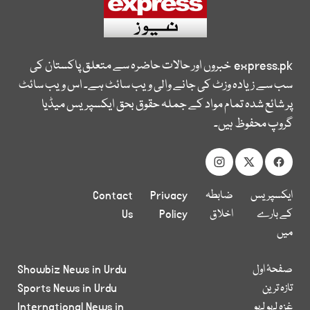
express.pk
خبروں اور حالات حاضرہ سے متعلق پاکستان کی
سب سے زیادہ وزٹ کی جانے والی ویب سائٹ ہے۔ اس ویب سائٹ
پر شائع شدہ تمام مواد کے جملہ حقوق بحق ایکسپریس میڈیا
گروپ محفوظ ہیں۔
ایکسپریس
ضابطہ
Privacy
Contact
کے بارے
اخلاق
Policy
Us
میں
صفحۂ اول
Showbiz News in Urdu
تازہ ترین
Sports News in Urdu
غزہ لہو لہو
International News in