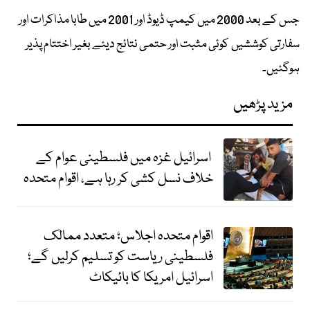
جس کے بعد 2000 میں کیمپ ڈیوڈ اور 2001 میں طابا مذاکرات اور
سفارتی کوششیں کوئی مثبت اور حتمی نتائج دیئے بغیر اختتام پذیر
ہوگئیں۔
مزید پڑھیں
اسرائیل غزہ میں فلسطینی عوام کے
خلاف نسل کشی کر رہا ہے، اقوام متحدہ
اقوام متحدہ اجلاس؛ متعدد ممالک
فلسطینی ریاست کو تسلیم کرلیں گے؛
اسرائیل امریکا کا بائیکاٹ