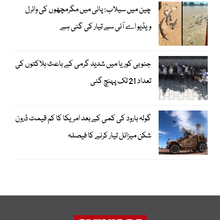
چین میں سیلاب: پانی میں مگرمچھوں کی وائرل
ویڈیو اے آئی سے تیار کی گئی ہے
جنوبی کوریا میں شدید گرمی کے باعث ہلاکتوں کی
تعداد 21 تک پہنچ گئی
گولہ بارود کی کمی کے بعد امریکا کا کم قیمت ڈرون
شکن میزائل تیار کرنے کا فیصلہ