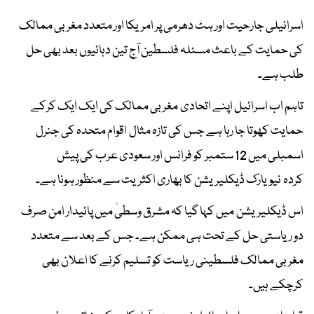
اسرائیلی جارحیت اور ہٹ دھرمی پر امریکا اور متعدد مغربی ممالک
کی حمایت کے باعث مسئلہ فلسطین آج تین دہائیوں بعد بھی حل
طلب ہے۔
تاہم اب اسرائیل اپنے اتحادی مغربی ممالک کی ایک ایک کرکے
حمایت کھوتا جا رہا ہے جس کی تازہ مثال اقوام متحدہ کی جنرل
اسمبلی میں 12 ستمبر کو فرانس اور سعودی عرب کی پیش
کردہ نیویارک ڈیکلیریشن کا بھاری اکثریت سے منظور ہونا ہے۔
اس ڈیکلیریشن میں کہا گیا کہ مشرق وسطیٰ میں پائیدار امن صرف
دو ریاستی حل کے تحت ہی ممکن ہے۔ جس کے بعد سے متعدد
مغربی ممالک فلسطینی ریاست کو تسلیم کرنے کا اعلان بھی
کرچکے ہیں۔