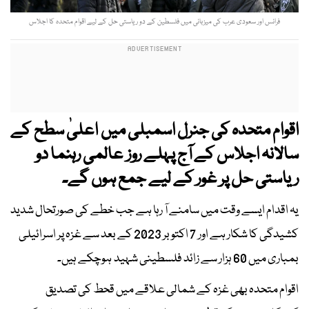
فرانس اور سعودی عرب کی میزبانی میں فلسطین کے دو ریاستی حل کے لیے اقوام متحدہ کا اجلاس
اقوام متحدہ کی جنرل اسمبلی میں اعلیٰ سطح کے
سالانہ اجلاس کے آج پہلے روز عالمی رہنما دو
ریاستی حل پر غور کے لیے جمع ہوں گے۔
یہ اقدام ایسے وقت میں سامنے آ رہا ہے جب خطے کی صورتحال شدید
کشیدگی کا شکار ہے اور 7 اکتوبر 2023 کے بعد سے غزہ پر اسرائیلی
بمباری میں 60 ہزار سے زائد فلسطینی شہید ہوچکے ہیں۔
اقوام متحدہ بھی غزہ کے شمالی علاقے میں قحط کی تصدیق