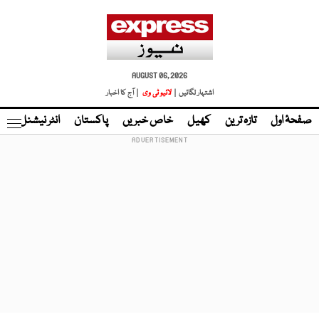
AUGUST 06, 2026
اشتہار لگائیں |
لائیو ٹی وی
| آج کا اخبار
صفحۂ اول
تازہ ترین
کھیل
خاص خبریں
پاکستان
انٹر نیشنل
ٹا