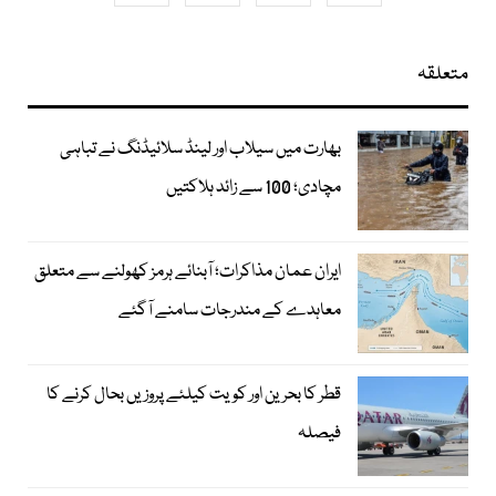
متعلقہ
بھارت میں سیلاب اور لینڈ سلائیڈنگ نے تباہی
مچادی؛ 100 سے زائد ہلاکتیں
ایران عمان مذاکرات؛ آبنائے ہرمز کھولنے سے متعلق
معاہدے کے مندرجات سامنے آگئے
قطر کا بحرین اور کویت کیلئے پروزیں بحال کرنے کا
فیصلہ