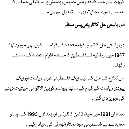
کرچکا ہے جب کہ قطر میں حماس رہنماؤں پر اسرائیلی حملے کے
بعد سے صورت حال تیزی سے تبدیل ہورہی ہے۔
دو ریاستی حل کا تاریخی پس منظر
دو ریاستی حل کا تصور اقوام متحدہ کے قیام سے قبل بھی موجود تھا۔
1947 میں برطانیہ نے فلسطین کا مسئلہ اقوام متحدہ کے سامنے
رکھا۔
اس تنازع کے حل کے لیے ایک فلسطینی عرب ریاست اور ایک
یہودی ریاست کے قیام کے ساتھ یروشلم کو بین الاقوامی حیثیت دینے
کی تجویز دی گئی۔
بعد ازاں 1991 میں میڈرڈ امن کانفرنس اور بعد ازاں 1993 کے اوسلو
معاہدے نے فلسطینی خودمختار اتھارٹی کی بنیاد رکھی۔