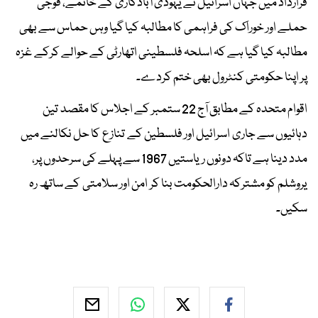
قرارداد میں جہاں اسرائیل نے یہودی آبادکاری کے خاتمے، فوجی
حملے اور خوراک کی فراہمی کا مطالبہ کیا گیا وہں حماس سے بھی
مطالبہ کیا گیا ہے کہ اسلحہ فلسطینی اتھارٹی کے حوالے کرکے غزہ
پر اپنا حکومتی کنٹرول بھی ختم کردے۔
اقوام متحدہ کے مطابق آج 22 ستمبر کے اجلاس کا مقصد تین
دہائیوں سے جاری اسرائیل اور فلسطین کے تنازع کا حل نکالنے میں
مدد دینا ہے تاکہ دونوں ریاستیں 1967 سے پہلے کی سرحدوں پر،
یروشلم کو مشترکہ دارالحکومت بنا کر امن اور سلامتی کے ساتھ رہ
سکیں۔