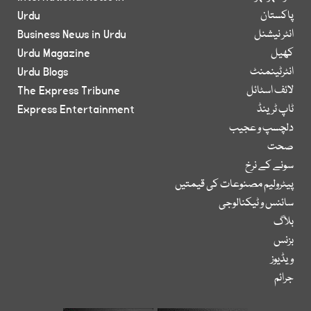
پاکستان
Urdu
انٹر نیشنل
Business News in Urdu
کھیل
Urdu Magazine
انٹرٹینمنٹ
Urdu Blogs
لائف اسٹائل
The Express Tribune
ٹاپ ٹرینڈ
Express Entertainment
دلچسپ و عجیب
صحت
سونے کے نرخ
پیٹرولیم مصنوعات کی قیمتیں
سائنس و ٹیکنالوجی
بلاگ
بزنس
ویڈیوز
جرائم