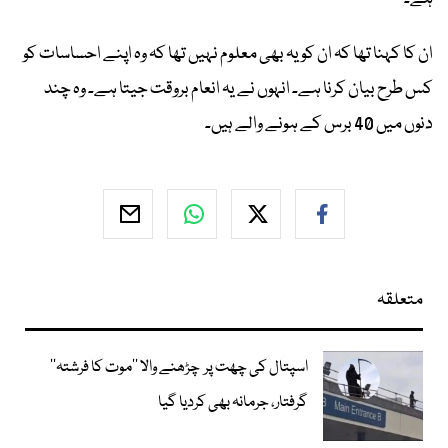
ان کا کہنا تھا کہ ان کو یہ بھی معلوم نہیں تھا کہ وہ اپنے احساسات کو
کس طرح بیان کرنا ہے۔ انہوں نے یہ انعام بروقت جیتا ہے۔ وہ چند
دنوں میں 40 برس کے ہونے والے ہیں۔
متعلقہ
اسپتال کی چھت پر چڑھنے والا ’’موت کا فرشتہ‘‘
گرفتار، جرمانہ بھی کردیا گیا