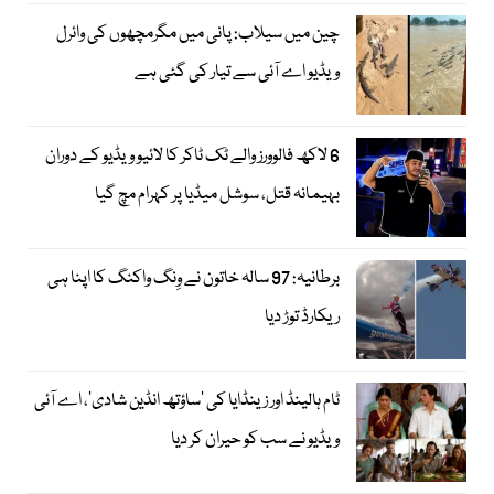
چین میں سیلاب: پانی میں مگرمچھوں کی وائرل
ویڈیو اے آئی سے تیار کی گئی ہے
6 لاکھ فالوورز والے ٹک ٹاکر کا لائیو ویڈیو کے دوران
بہیمانہ قتل، سوشل میڈیا پر کہرام مچ گیا
برطانیہ: 97 سالہ خاتون نے وِنگ واکنگ کا اپنا ہی
ریکارڈ توڑ دیا
ٹام ہالینڈ اور زینڈایا کی ’ساؤتھ انڈین شادی‘، اے آئی
ویڈیو نے سب کو حیران کر دیا