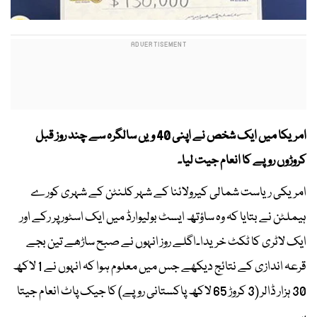
امریکا میں ایک شخص نے اپنی 40 ویں سالگرہ سے چند روز قبل
کروڑوں روپے کا انعام جیت لیا۔
امریکی ریاست شمالی کیرولائنا کے شہر کلنٹن کے شہری کورے
ہیملٹن نے بتایا کہ وہ ساؤتھ ایسٹ بولیوارڈ میں ایک اسٹور پر رکے اور
ایک لاٹری کا ٹکٹ خریدا۔اگلے روز انہوں نے صبح ساڑھے تین بجے
قرعہ اندازی کے نتائج دیکھے جس میں معلوم ہوا کہ انہوں نے 1 لاکھ
30 ہزار ڈالر (3 کروڑ 65 لاکھ پاکستانی روپے) کا جیک پاٹ انعام جیتا
ہے۔