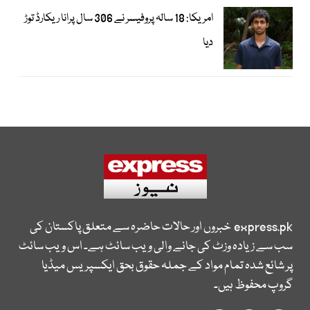
امریکا: 18 سالہ پروفیسر نے 306 سال پرانا ریکارڈ توڑ
دیا
express.pk
خبروں اور حالات حاضرہ سے متعلق پاکستان کی
سب سے زیادہ وزٹ کی جانے والی ویب سائٹ ہے۔ اس ویب سائٹ
پر شائع شدہ تمام مواد کے جملہ حقوق بحق ایکسپریس میڈیا
گروپ محفوظ ہیں۔