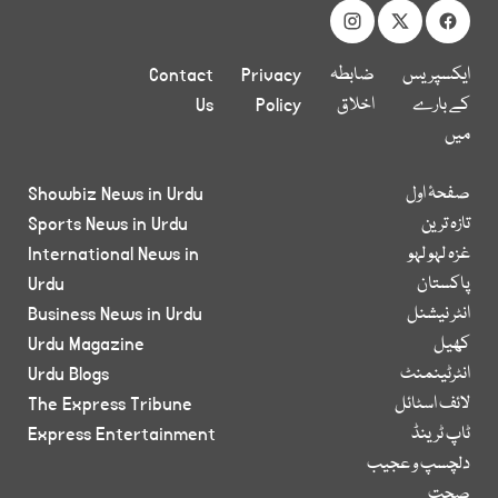
ایکسپریس
ضابطہ
Privacy
Contact
کے بارے
اخلاق
Policy
Us
میں
صفحۂ اول
Showbiz News in Urdu
تازہ ترین
Sports News in Urdu
غزہ لہو لہو
International News in
پاکستان
Urdu
انٹر نیشنل
Business News in Urdu
کھیل
Urdu Magazine
انٹرٹینمنٹ
Urdu Blogs
لائف اسٹائل
The Express Tribune
ٹاپ ٹرینڈ
Express Entertainment
دلچسپ و عجیب
صحت