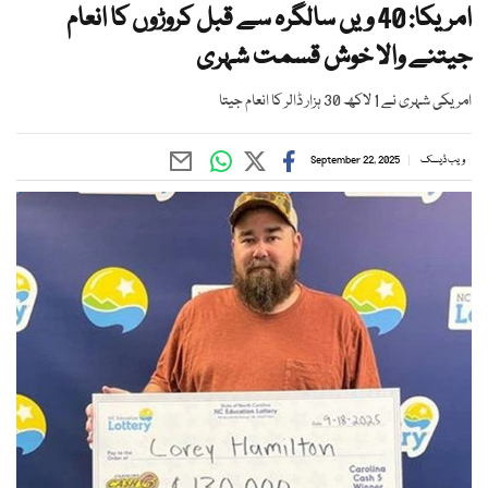
امریکا: 40 ویں سالگرہ سے قبل کروڑوں کا انعام
جیتنے والا خوش قسمت شہری
امریکی شہری نے 1 لاکھ 30 ہزار ڈالر کا انعام جیتا
ویب ڈیسک
September 22, 2025