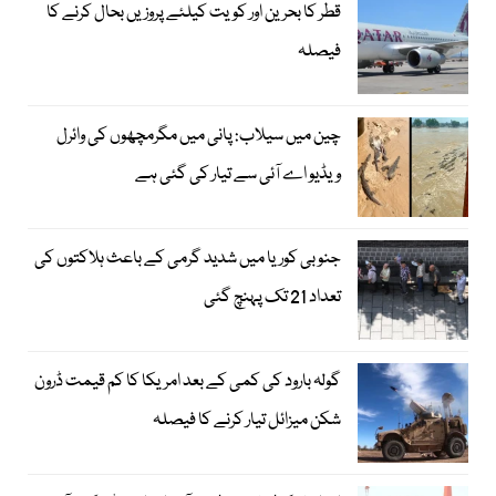
قطر کا بحرین اور کویت کیلئے پروزیں بحال کرنے کا
فیصلہ
چین میں سیلاب: پانی میں مگرمچھوں کی وائرل
ویڈیو اے آئی سے تیار کی گئی ہے
جنوبی کوریا میں شدید گرمی کے باعث ہلاکتوں کی
تعداد 21 تک پہنچ گئی
گولہ بارود کی کمی کے بعد امریکا کا کم قیمت ڈرون
شکن میزائل تیار کرنے کا فیصلہ