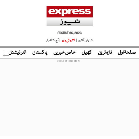
AUGUST 06, 2026
اشتہار لگائیں |
لائیو ٹی وی
| آج کا اخبار
صفحۂ اول
تازہ ترین
کھیل
خاص خبریں
پاکستان
انٹر نیشنل
ٹا