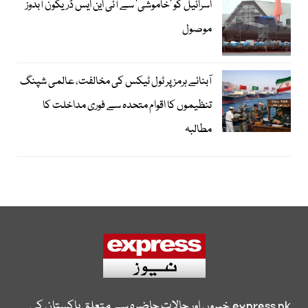
اسرائیل کو ’خاموشی‘ سے آئی این ایس ڈریکون آبدوز
موصول
آبنائے ہرمز پر ٹول ٹیکس کی مخالفت، عالمی شپنگ
تنظیموں کا اقوام متحدہ سے فوری مداخلت کا
مطالبہ
express.pk
خبروں اور حالات حاضرہ سے متعلق پاکستان کی