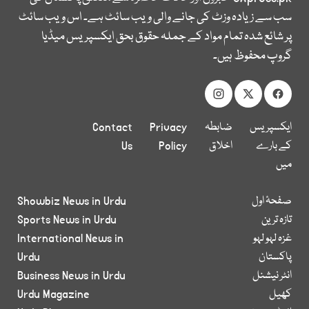
سب سے زیادہ وزٹ کی جانے والی ویب سائٹ ہے۔ اس ویب سائٹ
پر شائع شدہ تمام مواد کے جملہ حقوق بحق ایکسپریس میڈیا
گروپ محفوظ ہیں۔
ایکسپریس
ضابطہ
Privacy
Contact
کے بارے
اخلاق
Policy
Us
میں
صفحۂ اول
Showbiz News in Urdu
تازہ ترین
Sports News in Urdu
غزہ لہو لہو
International News in
پاکستان
Urdu
انٹر نیشنل
Business News in Urdu
کھیل
Urdu Magazine