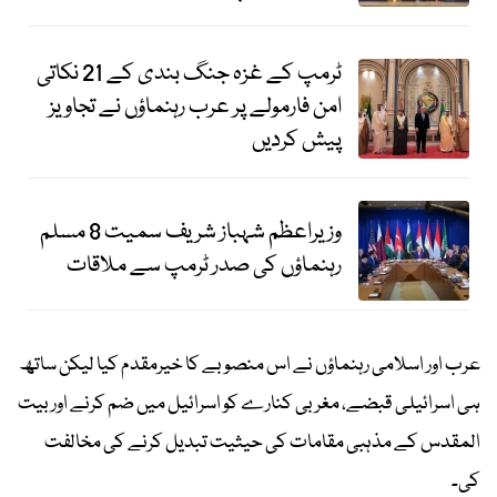
ٹرمپ کے غزہ جنگ بندی کے 21 نکاتی
امن فارمولے پر عرب رہنماؤں نے تجاویز
پیش کردیں
وزیراعظم شہباز شریف سمیت 8 مسلم
رہنماؤں کی صدر ٹرمپ سے ملاقات
عرب اور اسلامی رہنماؤں نے اس منصوبے کا خیرمقدم کیا لیکن ساتھ
ہی اسرائیلی قبضے، مغربی کنارے کو اسرائیل میں ضم کرنے اور بیت
المقدس کے مذہبی مقامات کی حیثیت تبدیل کرنے کی مخالفت
کی۔