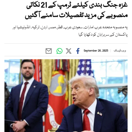
غزہ جنگ بندی کیلئے ٹرمپ کے 21 نکاتی
منصوبے کی مزید تفصیلات سامنے آگئیں
یہ منصوبہ متحدہ عرب امارات، سعودی عرب، قطر، مصر، اردن، ترکیہ، انڈونیشیا اور
پاکستان کے سربراہان کو دکھایا گیا
ویب ڈیسک
September 26, 2025