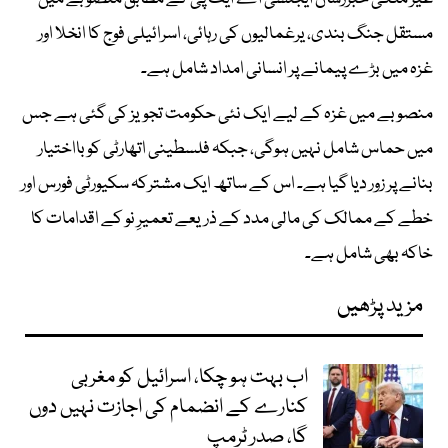
مستقل جنگ بندی، یرغمالیوں کی رہائی، اسرائیلی فوج کا انخلا اور
غزہ میں بڑے پیمانے پر انسانی امداد شامل ہے۔
منصوبے میں غزہ کے لیے ایک نئی حکومت تجویز کی گئی ہے جس
میں حماس شامل نہیں ہوگی، جبکہ فلسطینی اتھارٹی کو بااختیار
بنانے پر زور دیا گیا ہے۔ اس کے ساتھ ایک مشترکہ سکیورٹی فورس اور
خطے کے ممالک کی مالی مدد کے ذریعے تعمیرِ نو کے اقدامات کا
خاکہ بھی شامل ہے۔
مزید پڑھیں
اب بہت ہو چکا، اسرائیل کو مغربی
کنارے کے انضمام کی اجازت نہیں دوں
گا، صدر ٹرمپ