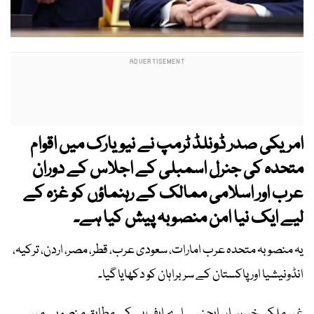
امریکی صدر ڈونلڈ ٹرمپ نے نیویارک میں اقوام
متحدہ کی جنرل اسمبلی کے اجلاس کے دوران
عرب اور اسلامی ممالک کے رہنماؤں کو غزہ کے
لیے ایک نیا امن منصوبہ پیش کیا ہے۔
یہ منصوبہ متحدہ عرب امارات، سعودی عرب، قطر، مصر، اردن، ترکیہ،
انڈونیشیا اور پاکستان کے سربراہان کو دکھایا گیا۔
غیر ملکی خبررساں ایجنسی اے ایف پی کے مطابق منصوبے میں