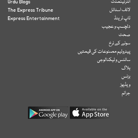
انٹرٹینمنٹ
Urdu Blogs
لائف اسٹائل
The Express Tribune
ٹاپ ٹرینڈ
Express Entertainment
دلچسپ و عجیب
صحت
سونے کے نرخ
پیٹرولیم مصنوعات کی قیمتیں
سائنس و ٹیکنالوجی
بلاگ
بزنس
ویڈیوز
جرائم