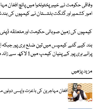
وفاقی حکومت نے خیبر پختونخوا میں پانچ افغان مہ
امور کشمیر اور گلگت بلتستان نے کیمپوں کی بندش 
کیمپوں کی زمین صوبائی حکومت اور متعلقہ ڈپٹی 
پرانے ہری پور کے پنیان کیمپ میں 1 لاکھ سے زائد مہاجرین رہائش پذیر تھے۔
مزید پڑھیں
افغان مہاجرین کی باعزت واپسی دونوں م