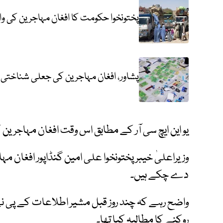
پختونخوا حکومت کا افغان مہاجرین کی و
پشاور، افغان مہاجرین کی جعلی شناختی 
یو این ایچ سی آر کے مطابق اس وقت افغان مہاجرین ک
وزیراعلیٰ خیبر پختونخوا علی امین گنڈاپور افغان 
دے چکے ہیں۔
واضح رہے کہ چند روز قبل مشیر اطلاعات کے پی ن
روکنے کا مطالبہ کیا تھا۔