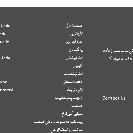
صفحۂ اول
 Urdu
تازہ ترین
rdu
غزہ لہو لہو
ws in
پاکستان
کی سب سے زیادہ
انٹر نیشنل
 Urdu
 تمام مواد کے
کھیل
انٹرٹینمنٹ
لائف اسٹائل
bune
ٹاپ ٹرینڈ
inment
دلچسپ و عجیب
Contact Us
صحت
سونے کے نرخ
پیٹرولیم مصنوعات کی قیمتیں
سائنس و ٹیکنالوجی