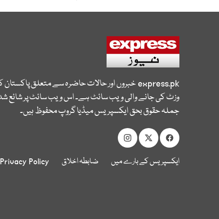
express.pk
خبروں اور حالات حاضرہ سے متعلق پاکستان 
وزٹ کی جانے والی ویب سائٹ ہے۔ اس ویب سائٹ پر شائع شدہ
جملہ حقوق بحق ایکسپریس میڈیا گروپ محفوظ ہیں۔
ایکسپریس کے بارے میں
ضابطہ اخلاق
Privacy Policy