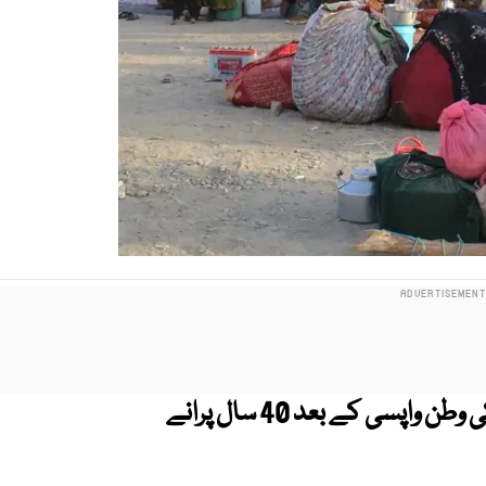
وفاقی حکومت نے افغان مہاجرین کی وطن واپسی کے بعد 40 سال پرانے