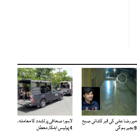
میر رضا علی کی قبر کشائی صبح
لاہور؛ صحافی پر تشدد کا معاملہ،
9 بجے ہوگی
4 پولیس اہلکار معطل