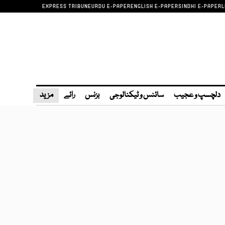
EXPRESS TRIBUNE
URDU E-PAPER
ENGLISH E-PAPER
SINDHI E-PAPER
L
دلچسپ و عجیب
سائنس و ٹیکنالوجی
بزنس
رائے
مزید