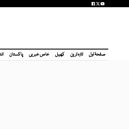
صفحۂ اول
تازہ ترین
کھیل
خاص خبریں
پاکستان
انٹ