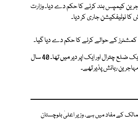
اجرین کیمپس بند کرنے کا حکم دے دیا۔ وزارت
کا نوٹیفکیشن جاری کر دیا۔
کمشنرز کے حوالے کرنے کا حکم دے دیا گیا۔
بند کیے گئے کیمپس میں تین ضلع ہری پور جبکہ ایک ضلع چترال اور ایک اپر دیر میں تھا۔ 40 سال
مالک کے مفاد میں ہے، وزیر اعلیٰ بلوچستان