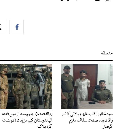
متعلقہ
بیوہ خاتون کے ساتھ زیادتی کرنے
ردالفتنہ-3 : بلوچستان میں فتنہ
والا درندہ صفت سفاک ملزم
الہندوستان کے مزید 12 دہشت
گرفتار
گرد ہلاک