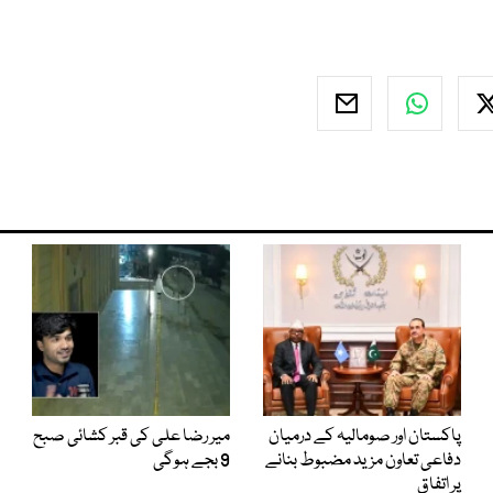
پاکستان اور صومالیہ کے درمیان
میر رضا علی کی قبر کشائی صبح
دفاعی تعاون مزید مضبوط بنانے
9 بجے ہوگی
پر اتفاق