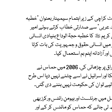
 کراچی کے زیر اہتمام سیمینار بعنوان ”خطبہ
د عربی“ سے صدارتی خطاب کرتے ہوئے امیر
کریم ﷺ کا خطبہ حجۃ الوداع بنیادی انسانی
 میں انسانی حقوق و جمہوریت کی بات کرتا
ور آزادانہ ایٹم بم استعمال کیا۔
انہوں نے کہا کہ امریکا نے ویت نام، افغانستان اور عراق پر چڑھائی کی، 2006 میں حماس نے
ور اسرائیل نے اسے چلنے نہیں دیا اس طرح
میں جرنلسٹ اور ہیومن رائٹس ورکرز بھی
جھ لی جائے کہ حماس کو مائنس کر کے اور