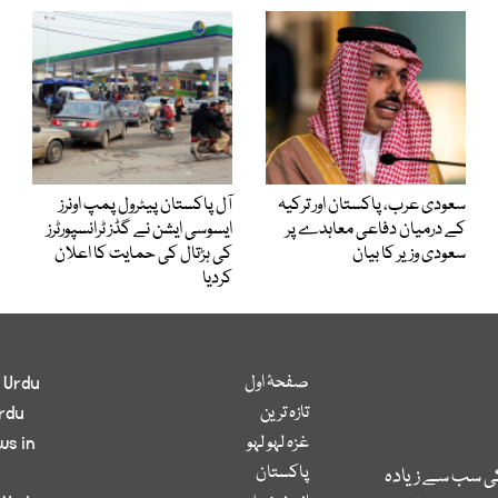
سعودی عرب، پاکستان اور ترکیہ
آل پاکستان پیٹرول پمپ اونرز
کے درمیان دفاعی معاہدے پر
ایسوسی ایشن نے گڈز ٹرانسپورٹرز
سعودی وزیر کا بیان
کی ہڑتال کی حمایت کا اعلان
کردیا
صفحۂ اول
 Urdu
تازہ ترین
rdu
غزہ لہو لہو
ws in
پاکستان
کی سب سے زیادہ