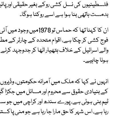
فلسطینیوں کی نسل کشی روکے بغیر حقیقی اور پائیدا
بدمست ہاتھی بنا ہوا ہے اسے روکنا ہوگا۔
فوج کشی کر چکا ہے، اقوام متحدہ کے چارٹر کے مطا
والے اسرائیل کے خلاف ہتھیار اٹھا کر جدوجہد کرن
ہونا چاہیے۔
انہوں نے کہا کہ ملک میں آمرانہ حکومتوں، وڈیروں و 
کے بنیادی حقوق سے محروم اور مسائل میں جکڑا گ
ٹیم بنی ہوئی ہے، پورے سندھ اور کراچی میں جو سسٹم
رہا ہے، اس شہر کا حق مارا جا رہا ہے جو منی پاکست