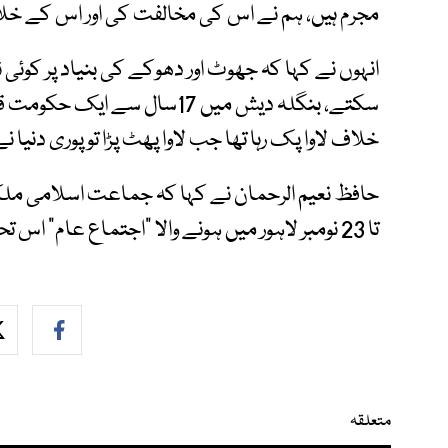
مجرم ہیں، ہم نے اس کی مخالفت کی اور اس کے خل
انہوں نے کہا کہ جھوٹ اور دھوکے کی بنیاد پر کوئ
سکتے، بنگلہ دیش میں 17سال سے
خلاف لاوا پک رہا تھا جب لاوا پھٹ پڑا تو پوری دنیا ن
تا 23 نومبر لاہور میں ہونے والا ”اجتماع عام“ اس تحریک کا آغاز ہو گا۔
متعلقہ