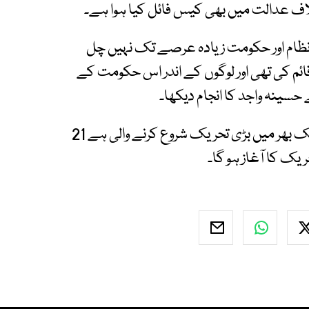
اف عدالت میں بھی کیس فائل کیا ہوا ہے۔
ی نظام اور حکومت زیادہ عرصے تک نہیں چل
 ایک حکومت قائم کی تھی اور لوگوں کے اندر اس حکومت کے
ے حسینہ واجد کا انجام دیکھا۔
حافظ نعیم الرحمان نے کہا کہ جماعت اسلامی ملک بھر میں بڑی تحریک شروع کرنے والی ہے 21