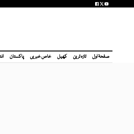
صفحۂ اول
تازہ ترین
کھیل
خاص خبریں
پاکستان
انٹ