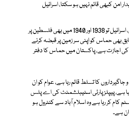
ر امن کبھی قائم نہیں ہو سکتا، اسرائیل
ان کا کہنا تھا کہ حماس تو 1978میں وجود میں آئی، اسرائیل تو 1938 اور 1940 میں بھی فلسطین پر
بق بھی حماس کو اپنی سر زمین پر قبضہ کرنے
ے کی اجازت ہے، پاکستان میں حماس کا دفتر
جاگیرداروں کا تسلط قائم رہا ہے، عوام کو ان
یا ہے، پیپلز پارٹی اسٹیبلشمنٹ کی اے پلس
 کام کر رہا ہے وہ اسلام آباد سے کنٹرول ہو
ان ہے۔