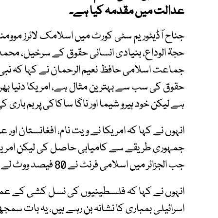
عدالت میں مقدمہ کیا ہے۔
جناح آڈیٹوریم سٹی کورٹ میں اسلامک لائرز موومنٹ
حجۃ الوداع، بنیادی انسانی حقوق کے سرخیل، محم
جماعت اسلامی حافظ نعیم الرحمان نے کہا کہ نبی 
حقوق کی سب سے بہترین مثال ہے، امریکا دنیا بھر
ہے لیکن خود ہیرو شیما اور ناگا ساکاکی پر بم باری کی ا
جمہوری طریقے سے کامیابی حاصل کی لیکن امریکا ا
جب الجزائر میں اسلامی فرنٹ نے 80 فیصد ووٹ لے لیے تو ان کی حکومت نہیں بننے دی گئی۔
انہوں نے کہا کہ فلسطینیوں کی نسل کشی کے عمل 
اسرائیلی بمباری کا نشانہ بن رہے ہیں، یہ بات سم