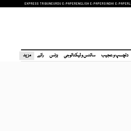
EXPRESS TRIBUNE
URDU E-PAPER
ENGLISH E-PAPER
SINDHI E-PAPER
L
دلچسپ و عجیب
سائنس و ٹیکنالوجی
بزنس
رائے
مزید