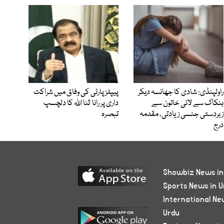
راولپنڈی: شادی کا جھانسہ دیکر
پیپلز پارٹی کی وفاق میں شراکت
بنکاک سے لائی خاتون سے
داری پر رانا ثنا اللہ کا دلچسپ
زبردستی جنسی زیادتی، مقدمہ
تبصرہ
درج
Showbiz News in
Sports News in U
International Ne
Urdu