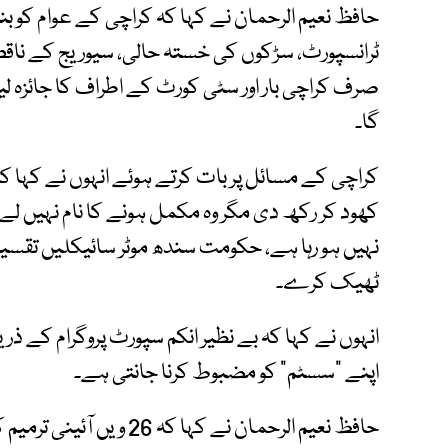
حافظ نعیم الرحمان نے کہا کہ کراچی کے عوام کو بن
ٹرانسپورٹ، سڑکوں کی خستہ حالی، سیوریج کے ناق
صرف کراچی بار اور سٹی کورٹ کے اطراف کا جائزہ لیں
گا۔
کراچی کے مسائل پر بات کرتے ہوئے انہوں نے کہا کہ 
کھود کر رکھ دی مگر وہ مکمل ہونے کا نام نہیں لے
نہیں ہو رہا ہے، حکومت سندھ موٹر سائیکلیں تقسی
ٹھیک کرے۔
انہوں نے کہا کہ بے نظیر انکم سپورٹ پروگرام کے ذری
اپنے ”سسٹم“ کو مضبوط کرنا جانتی ہے۔
حافظ نعیم الرحمان نے کہا ک