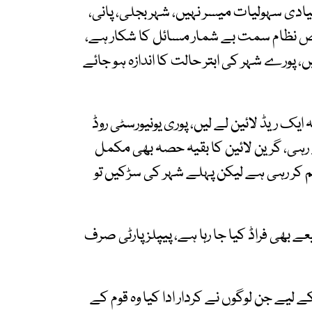
یادی سہولیات میسر نہیں، شہر بجلی، پانی،
ص نظام سمت بے شمار مسائل کا شکار ہے،
، پورے شہر کی ابتر حالت کا اندازہ ہو جائے
ایک ریڈ لائین لے لیں، پوری یونیورسٹی روڈ
 رہی، گرین لائین کا بقیہ حصہ بھی مکمل
م کر رہی ہے لیکن پہلے شہر کی سڑکیں تو
عے بھی فراڈ کیا جا رہا ہے، پیپلز پارٹی صرف
ہ 26 ویں آئینی ترمیم کے لیے جن لوگوں نے کردار ادا کیا وہ قوم کے