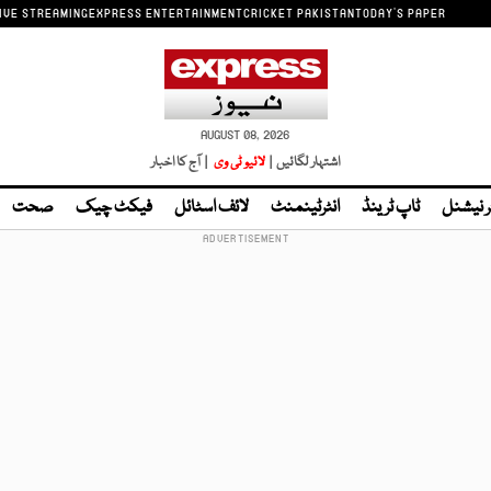
IVE STREAMING
EXPRESS ENTERTAINMENT
CRICKET PAKISTAN
TODAY'S PAPER
AUGUST 08, 2026
اشتہار لگائیں |
لائیو ٹی وی
| آج کا اخبار
ر نیشنل
ٹاپ ٹرینڈ
انٹرٹینمنٹ
لائف اسٹائل
فیکٹ چیک
صحت