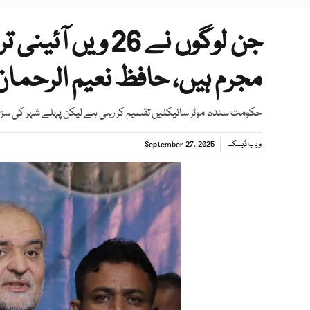
جن لوگوں نے 26 و
مجرم ہیں، حافظ نعیم الرحمان
حکومت سندھ موٹر سائیکلیں تقسیم کر رہی ہے لیکن پہلے شہر کی سڑ
ویب ڈیسک
September 27, 2025