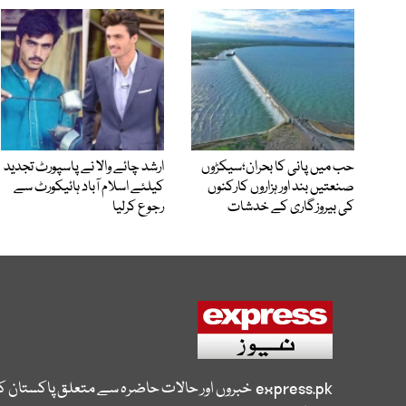
حب میں پانی کا بحران؛سیکڑوں
ارشد چائے والا نے پاسپورٹ تجدید
صنعتیں بند اور ہزاروں کارکنوں
کیلئے اسلام آباد ہائیکورٹ سے
کی بیروزگاری کے خدشات
رجوع کرلیا
express.pk
خبروں اور حالات حاضرہ سے متعلق پاکستان 