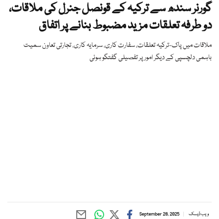
گورنر سندھ سے ترکیہ کے قونصل جنرل کی ملاقات،
دو طرفہ تعلقات مزید مضبوط بنانے پر اتفاق
ملاقات میں پاک-ترکیہ تعلقات، سفارت کاری، سرمایہ کاری، تجارتی تعاون سمیت
باہمی دلچسپی کے دیگر امور پر تفصیلی گفتگو ہوئی
ویب ڈیسک
September 28, 2025