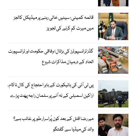
قائمہ کمیٹی: سیٹیں خالی رہنے پر میڈیکل کالجز
میں میرٹ کم کرنے کی تجویز
گڈز ٹرانسپورٹرز کی ہڑتال؛ وفاقی حکومت اور ٹرانسپورٹ
اتحاد کے درمیان مذاکرات شروع
پی ٹی آئی کی ہائیکورٹ کے باہر احتجاج کی کال ناکام،
اراکین اسمبلی کے نہ آنے پر سلمان راجہ پھٹ پڑے
میر رضا قتل کے بعد کون پُراسرار طور پر غائب ہے؟
والد کی میڈیا سے گفتگو