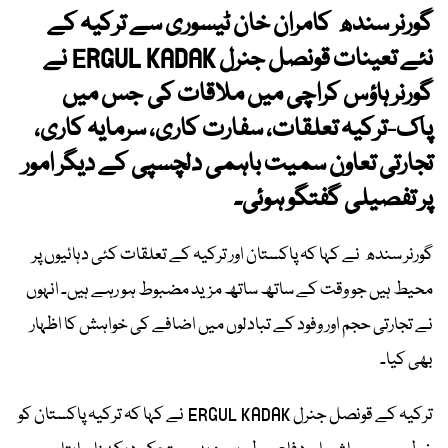
گورنر سندھ کامران خان ٹیسوری سے ترکیہ کے
نئے تعینات قونصل جنرل ERGUL KADAK نے
گورنر ہاؤس کراچی میں ملاقات کی جس میں
پاک-ترکیہ تعلقات، سفارت کاری، سرمایہ کاری،
تجارتی تعاون سمیت باہمی دلچسپی کے دیگر امور
پر تفصیلی گفتگو ہوئی۔
گورنر سندھ نے کہا کہ پاکستان اور ترکیہ کے تعلقات کئی دہائیوں پر
محیط ہیں جو وقت کے ساتھ ساتھ مزید مضبوط ہو رہے ہیں۔ انہوں
نے تجارتی حجم اور وفود کے تبادلوں میں اضافے کی خواہش کا اظہار
بھی کیا۔
ترکیہ کے قونصل جنرل ERGUL KADAK نے کہا کہ ترکیہ پاکستان کو