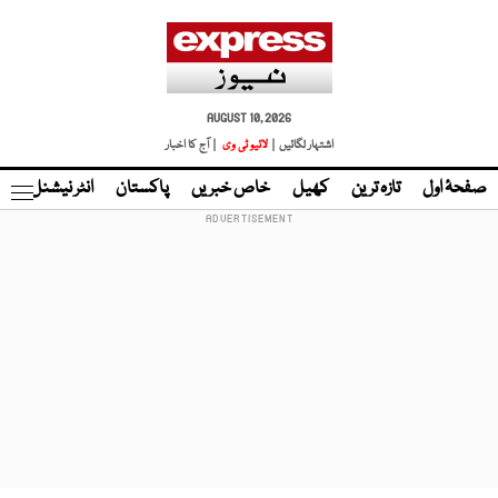
AUGUST 10, 2026
اشتہار لگائیں |
لائیو ٹی وی
| آج کا اخبار
صفحۂ اول
تازہ ترین
کھیل
خاص خبریں
پاکستان
انٹر نیشنل
ٹا