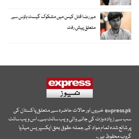
میر رضا قتل کیس میں مشکوک گیسٹ ہاؤس سے
متعلق پیش رفت
express.pk
خبروں اور حالات حاضرہ سے متعلق پاکستان کی
سب سے زیادہ وزٹ کی جانے والی ویب سائٹ ہے۔ اس ویب سائٹ
پر شائع شدہ تمام مواد کے جملہ حقوق بحق ایکسپریس میڈیا
گروپ محفوظ ہیں۔