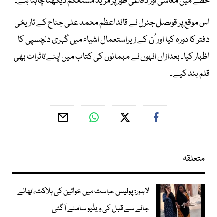
خطے میں معاشی اور دفاعی طور پر مزید مستحکم دیکھنا چاہتا ہے۔
اس موقع پر قونصل جنرل نے قائداعظم محمد علی جناح کے تاریخی
دفتر کا دورہ کیا اور اُن کے زیراستعمال اشیاء میں گہری دلچسپی کا
اظہار کیا۔ بعدازاں انہوں نے مہمانوں کی کتاب میں اپنے تاثرات بھی
قلم بند کیے۔
متعلقہ
لاہور؛ پولیس حراست میں خواتین کی ہلاکت، تھانے
جانے سے قبل کی ویڈیو سامنے آگئی