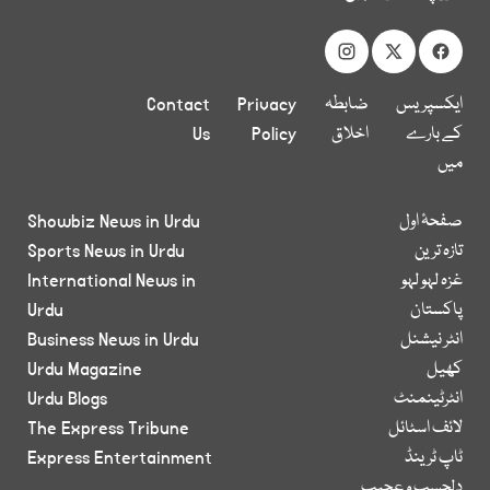
ایکسپریس
ضابطہ
Privacy
Contact
کے بارے
اخلاق
Policy
Us
میں
صفحۂ اول
Showbiz News in Urdu
تازہ ترین
Sports News in Urdu
غزہ لہو لہو
International News in
پاکستان
Urdu
انٹر نیشنل
Business News in Urdu
کھیل
Urdu Magazine
انٹرٹینمنٹ
Urdu Blogs
لائف اسٹائل
The Express Tribune
ٹاپ ٹرینڈ
Express Entertainment
دلچسپ و عجیب