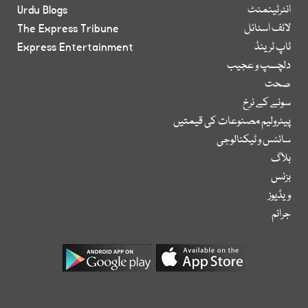
انٹرٹینمنٹ
Urdu Blogs
لائف اسٹائل
The Express Tribune
ٹاپ ٹرینڈ
Express Entertainment
دلچسپ و عجیب
صحت
سونے کے نرخ
پیٹرولیم مصنوعات کی قیمتیں
سائنس و ٹیکنالوجی
بلاگ
بزنس
ویڈیوز
جرائم