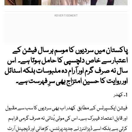
پاکستان میں سردیوں کا موسم ہر سال فیشن کے
اعتبار سے خاص دلچسپی کا حامل ہوتا ہے۔ اس
سال نہ صرف گرم اور آرام دہ ملبوسات بلکہ اسٹائل
اور روایت کا حسین امتزاج بھی سرِ فہرست ہے۔
1۔ کھدر
فیشن ایکسپرٹس کے مطابق کھدر اب بھی سردیوں کا سب سے مقبول
اور قابلِ اعتماد فیبرک ہے۔ اس کی موٹی بُنائی نہ صرف گرمی فراہم
کرتی ہے بلکہ اسے ڈیزائنرز نے جدید پرنٹس، کڑھائی اور ڈیجیٹل آرٹ