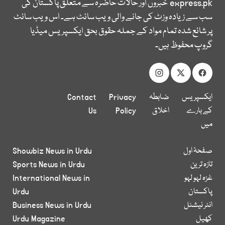
express.pk
خبروں اور حالات حاضرہ سے متعلق پاکستان کی
سب سے زیادہ وزٹ کی جانے والی ویب سائٹ ہے۔ اس ویب سائٹ
پر شائع شدہ تمام مواد کے جملہ حقوق بحق ایکسپریس میڈیا
گروپ محفوظ ہیں۔
ایکسپریس
ضابطہ
Privacy
Contact
کے بارے
اخلاق
Policy
Us
میں
صفحۂ اول
Showbiz News in Urdu
تازہ ترین
Sports News in Urdu
غزہ لہو لہو
International News in
پاکستان
Urdu
انٹر نیشنل
Business News in Urdu
کھیل
Urdu Magazine