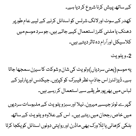
کے ساتھ پیش کرنا شروع کر دیا ہے۔
کھدر کے سوٹ اور لانگ شرٹس کو اسٹائل کرنے کے لیے عام طور پر
دھنک یا ملٹی کلرز استعمال کیے جاتے ہیں، جو سرد موسم میں
کلاسیکل اور آرام دہ تاثر دیتے ہیں۔
2۔ ویلویٹ
یہ موسم (یعنی سردیاں) ولویٹ کی شان و شوکت کا سیزن سمجھا جاتا
ہے۔ ڈیزائنرز اس جاذبِ نظر فیبرک کو کپڑوں، جیکٹس اور پارٹیز کے
لباس میں بھرپور طریقے سے استعمال کر رہے ہیں۔
گہرے ٹونز جیسے میرون، نیلا اور سبز ویلویٹ کے ملبوسات سردیوں
میں خاص رجحان میں رہتے ہیں۔ اس کے علاوہ ویلویٹ کے ساتھ
ہلکی کڑھائی یا تِلّا ورک بھی ماڈرن اور روایتی دونوں اسٹائل کو یکجا کرتا