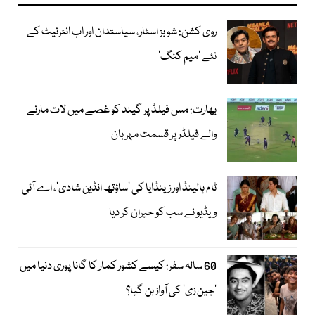
روی کشن: شوبز اسٹار، سیاستدان اور اب انٹرنیٹ کے
نئے ’میم کنگ‘
بھارت: مس فیلڈ پر گیند کو غصے میں لات مارنے
والے فیلڈر پر قسمت مہربان
ٹام ہالینڈ اور زینڈایا کی ’ساؤتھ انڈین شادی‘، اے آئی
ویڈیو نے سب کو حیران کر دیا
60 سالہ سفر: کیسے کشور کمار کا گانا پوری دنیا میں
’جین زی‘ کی آواز بن گیا؟