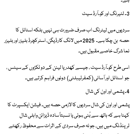
ہے۔
3۔ لئیرنگ اور کو۔آرڈ سیٹ
سردیوں میں لیئرنگ اب صرف ضرورت ہی نہیں بلکہ اسٹائل کا
حصہ بن چکا ہے۔ 2025 میں لانگ کارڈیگن، اسٹرکچرڈ بلیزر اور بلیزر
نما شرگ خاصے مقبول ہیں۔
اسی طرح کو۔آرڈ سیٹ ، جیسے کھدر یا لینن کے دو ٹکڑوں کے سیٹس ،
جو اسٹائل اور آسانی (کمفرٹیبلٹی) دونوں فراہم کرتے ہیں۔
4۔ پشمی اور اون کی شال
پشمی اور اون کی شال سردیوں کا لازمی حصہ ہیں۔ فیشن ایکسپرٹ کا
کہنا ہے کہ ہاتھ سے بُنی ہوئی یا نسبتاً سادہ ڈیزائن واہلی شال
ٹرینڈنگ میں ہیں، جو نہ صرف سردی کے اثرات سے محفوظ رکھتے