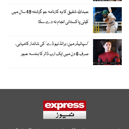
عبداللہ شفیق کا وہ کارنامہ جو گزشتہ 49 سال میں
کوئی پاکستانی انجام نہ دے سکا
’اسپائیڈر مین: برانڈ نیو ڈے‘ کی شاندار کامیابی،
صرف 6 دن میں ایک ارب ڈالر کا ہندسہ عبور