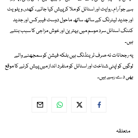
ہے جو آرام، روایت اور اسٹائل کو ملا کر پیش کیا جائے۔ کھدر، ویلویٹ
اور جدید لیئرنگ کے ساتھ ساتھ ماحول دوست فیبرکس اور جدید
کٹنگ اسٹائل سرد موسم میں بہترین اور خوش مزاجی کا سبب بنتے
ہیں۔
یہ رجحانات نہ صرف ٹرینڈنگ ہیں بلکہ فیشن کو سمجھنے والے
لوگوں کو اپنی شناخت اور اسٹائل کو منفرد انداز میں پیش کرنے کا موقع
بھی دے رہے ہیں۔
متعلقہ