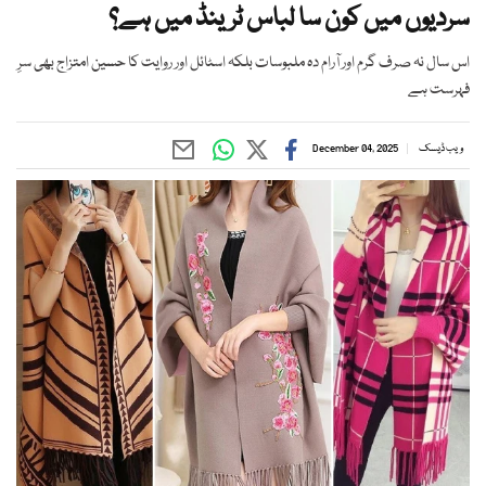
سردیوں میں کون سا لباس ٹرینڈ میں ہے؟
اس سال نہ صرف گرم اور آرام دہ ملبوسات بلکہ اسٹائل اور روایت کا حسین امتزاج بھی سرِ
فہرست ہے
ویب ڈیسک
December 04, 2025