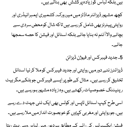
ہیں بلکہ لباس کو زیادہ پرکشش بھی بناتے ہیں۔
کچھ مشہور ڈیزائنر ماڈلز میں میرر ورک، کشمیری ایمبرائیڈری اور
روایتی پیٹرنز بھی شامل کر رہے ہیں تاکہ شال کو محض سردی سے
بچانے والا آئٹم نہ بنایا جائے بلکہ اسٹائل اور فیشن کا حصہ سمجھا
جائے۔
5۔ جدید فیبرکس اور فیوژن ڈیزائن
ڈیزائنرز نئے دور میں روایتی اور جدید فیبرکس کو ملا کر نیا اسٹائل
تخلیق کر رہے ہیں۔ مثال کے طور پر ایسے فیبرکس جو ہلکے مگر ہیٹ
ریٹیننگ خصوصیات رکھتے ہیں، وہ زیادہ مشہور ہو رہے ہیں۔
اسی طرح کیپ اسٹائل ٹاپس اور کوٹس بھی ایک نئی جہت دے رہے
ہیں، جو روایتی اور مغربی کپڑوں کو خوبصورت انداز میں ملا رہے ہیں۔
فیشن ایکسپرٹس کی رائے کے مطابق سردیوں میں لباس وہی بہتر رہتا