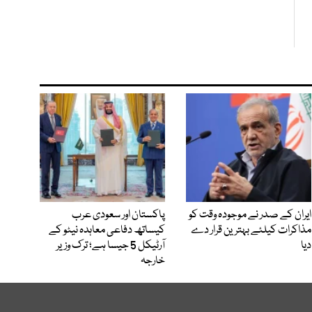
ایران کے صدر نے موجودہ وقت کو
پاکستان اور سعودی عرب
مذاکرات کیلئے بہترین قرار دے
کیساتھ دفاعی معاہدہ نیٹو کے
دیا
آرٹیکل 5 جیسا ہے؛ ترک وزیر
خارجہ