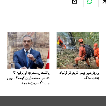
برازیل میں ہیلی کاپٹر گر کر تباہ،
پاکستان، سعودیہ اور ترکیہ کا
4 افراد ہلاک
دفاعی معاہدہ ایران کیخلاف نہیں
ہے، ترک وزارت خارجہ