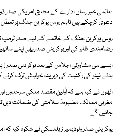
عالمی خبر رساں ادارے کے مطابق امریکی صدر ڈونل
دعویٰ کرچکے ہیں تاہم روس یوکرین جنگ پر تعطل اب
روس یوکرین جنگ کے خاتمے کے لیے صدر ٹرمپ نے ت
رضامندی ظاہر کی اور یوکرینی صدر بھی اپنے ساتھ
ایسے ہی مشاورتی اجلاس کے بعد یوکرینی صدر ز
بدلے نیٹو کی رکنیت کی دیرینہ خواہش ترک کرنے
انھوں نے کہا ہے کہ اوّلین مقصد ملکی سرحدوں او
مغربی ممالک مضبوط سلامتی کی ضمانت دیں تو ن
جائیں گے۔
یوکرینی صدر ولودیمیر زیلنسکی نے شکوہ کیا کہ ام