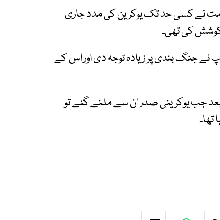
کومت نے کسی حد تک یوکرین کی مدد جاری
ی کوشش کی تھی۔
 نے جنگ بندی پر زیادہ توجہ دی اور اس کے
عد جب یوکرینی صدر ان سے ملنے گئے تو
 تھا۔