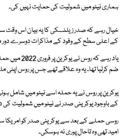
ہماری نیٹو میں شمولیت کی حمایت نہیں کی۔
خیال رہے کہ صدر زیلنسکی کا یہ بیان اس وقت سامنے
کے اعلٰی سطح کے وفود کے مذاکرات دوسرے دور 
یاد رہے کہ روس
ضم کرلیا تھا۔ یہ وہ علاقے تھے جس پر روس اپنی مل
یوکرین پر روس نے یہ حملہ اسے نیٹو میں شامل ہونے 
کے باوجود یوکرینی صدر نے نیٹو میں شمولیت کی د
روسی حملے کے بعد سے یوکرینی صدر کو امریکا س
امید تھی وہ تاحال پوری نہ ہوسکی۔