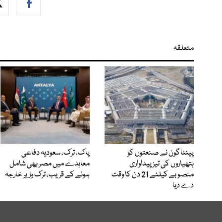
متعلقہ
پینٹاگون نے صنعتوں کو
پاک، ترک، سعودیہ دفاعی
ہتھیاروں کی تیز پیداواری
معاہدے میں مصر بھی شامل
منصوبے کیلئے 21 دن کا وقت
ہونے کے قریب، ترک وزیر خارجہ
دے دیا