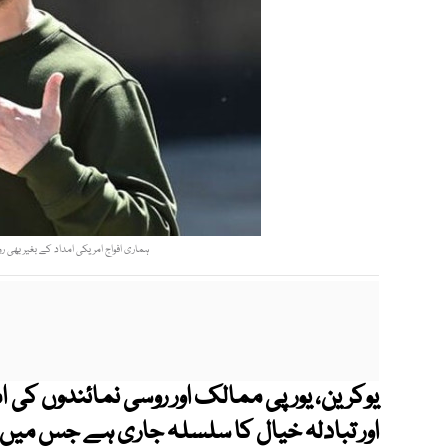
ہماری افواج امریکی امداد کے بغیر ب
یوکرین، یورپی ممالک اور روسی نمائندوں کی 
اور تبادلہ خیال کا سلسلہ جاری ہے جس میں 