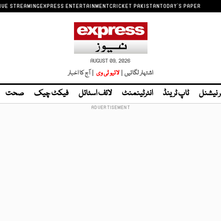
IVE STREAMING
EXPRESS ENTERTAINMENT
CRICKET PAKISTAN
TODAY'S PAPER
AUGUST 09, 2026
اشتہار لگائیں |
لائیو ٹی وی
| آج کا اخبار
ر نیشنل
ٹاپ ٹرینڈ
انٹرٹینمنٹ
لائف اسٹائل
فیکٹ چیک
صحت