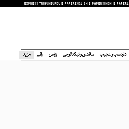
EXPRESS TRIBUNE
URDU E-PAPER
ENGLISH E-PAPER
SINDHI E-PAPER
L
دلچسپ و عجیب
سائنس و ٹیکنالوجی
بزنس
رائے
مزید