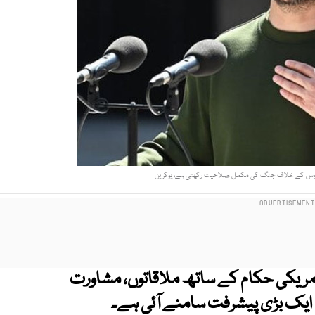
ھی روس کے خلاف جنگ کی مکمل صلاحیت رکھتی ہے، یوکرین
امریکی حکام کے ساتھ ملاقاتوں، مشاورت
ایک بڑی پیشرفت سامنے آئی ہے۔