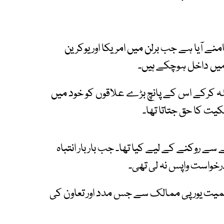
 آیا ہے جب برلن میں امریکا اور یوکرین
میں داخل ہوچکے ہیں۔
 نے یوکرین پر فروری 2022 میں حملہ کرکے اس کے پانچ بڑے علاقوں کو خود میں
کیت کا حق جتاتا تھا۔
سے روکنے کے لیے کیا تھا۔ جب بار بار انتباہ
رخواست واپس نہ لی تھی۔
میت یورپی ممالک سے جس مدد اور تعاون کی