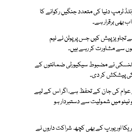
ڈ ٹرمپ دنیا کی متعدد جنگیں رکوانے کا
 بھی برقرار ہے۔
جاویز پیش کیں جس پر پوٹن نے نیم
یوں سے مشاورت کر رہے ہیں۔
یلنسکی نے مضبوط سیکیورٹی ضمانتوں کے
 کی پیشکش کر دی۔
ر عوام کی جان کے تحفظ ہے، اگر اس کے لیے
یٹو میں شمولیت سے دستبردار ہو
ریکا اور یورپ کے بھی کچھ شراکت داروں نے