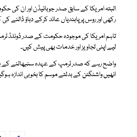
البتہ امریکا کے سابق صدر جوبائیڈن اور ان کی ح
رکھی اور روس پر پابندیاں عائد کرکے دباؤ ڈالنے ک
تاہم امریکا کی موجودہ حکومت کے صدر ڈونلڈ ٹرمپ
لیے اپنی تجاویز اور خدمات بھی پیش کیں۔
واضح رہے کہ صدر ٹرمپ کے عہدہ سنبھالنے کے ب
انھیں واشنگٹن کے بدلتے موسم کا بخوبی اندازہ ہوگیا