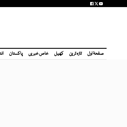
صفحۂ اول
تازہ ترین
کھیل
خاص خبریں
پاکستان
انٹ