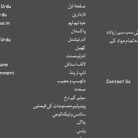
صفحۂ اول
 Urdu
تازہ ترین
rdu
غزہ لہو لہو
ws in
پاکستان
کی سب سے زیادہ
انٹر نیشنل
 Urdu
 تمام مواد کے
کھیل
انٹرٹینمنٹ
لائف اسٹائل
bune
ٹاپ ٹرینڈ
inment
دلچسپ و عجیب
Contact Us
صحت
سونے کے نرخ
پیٹرولیم مصنوعات کی قیمتیں
سائنس و ٹیکنالوجی
بلاگ
بزنس