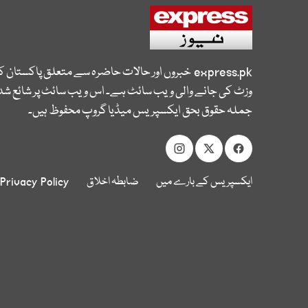
express.pk
خبروں اور حالات حاضرہ سے متعلق پاکستان 
وزٹ کی جانے والی ویب سائٹ ہے۔ اس ویب سائٹ پر شائع شدہ
جملہ حقوق بحق ایکسپریس میڈیا گروپ محفوظ ہیں۔
ایکسپریس کے بارے میں
ضابطہ اخلاق
Privacy Policy