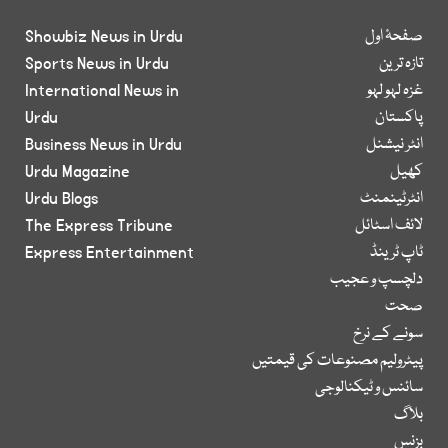
صفحۂ اول
Showbiz News in Urdu
تازہ ترین
Sports News in Urdu
غزہ لہو لہو
International News in
پاکستان
Urdu
انٹر نیشنل
Business News in Urdu
کھیل
Urdu Magazine
انٹرٹینمنٹ
Urdu Blogs
لائف اسٹائل
The Express Tribune
ٹاپ ٹرینڈ
Express Entertainment
دلچسپ و عجیب
صحت
سونے کے نرخ
پیٹرولیم مصنوعات کی قیمتیں
سائنس و ٹیکنالوجی
بلاگ
بزنس