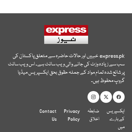
express.pk
خبروں اور حالات حاضرہ سے متعلق پاکستان کی
سب سے زیادہ وزٹ کی جانے والی ویب سائٹ ہے۔ اس ویب سائٹ
پر شائع شدہ تمام مواد کے جملہ حقوق بحق ایکسپریس میڈیا
گروپ محفوظ ہیں۔
ایکسپریس
ضابطہ
Privacy
Contact
کے بارے
اخلاق
Policy
Us
میں