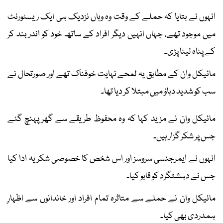
انہوں نے بتایا کہ حملے کے وقت وہ وہاں نزدیک ہی ایک ریسٹورنٹ
میں موجود تھے، جہاں انہیں دیگر افراد کے ساتھ خود کو اندر بند کر
کے پناہ لینا پڑی۔
مائیکل وان کے مطابق یہ لمحے نہایت خوفناک تھے اور صورتحال نے
سب کو شدید دباؤ میں مبتلا کر دیا تھا۔
مائیکل وان نے مزید کہا کہ وہ محفوظ طریقے سے گھر پہنچ گئے
جس پر شکر گزار ہیں۔
انہوں نے ایمرجنسی سروسز اور اس شخص کا خصوصی شکریہ ادا کیا
جس نے دہشتگرد کو قابو کیا۔
مائیکل وان نے حملے سے متاثرہ تمام افراد اور خاندانوں سے اظہارِ
ہمدردی بھی کیا۔