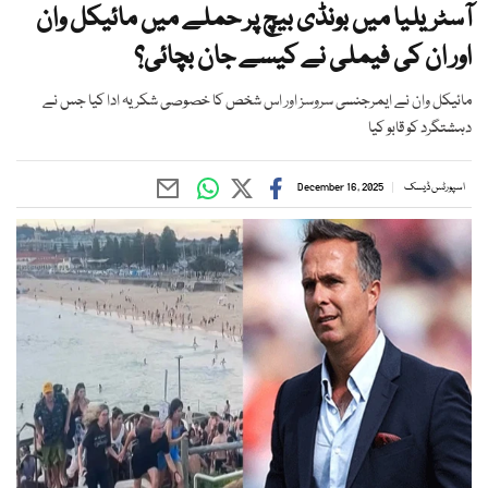
آسٹریلیا میں بونڈی بیچ پر حملے میں مائیکل وان
اور ان کی فیملی نے کیسے جان بچائی؟
مائیکل وان نے ایمرجنسی سروسز اور اس شخص کا خصوصی شکریہ ادا کیا جس نے
دہشتگرد کو قابو کیا
اسپورٹس ڈیسک
December 16, 2025