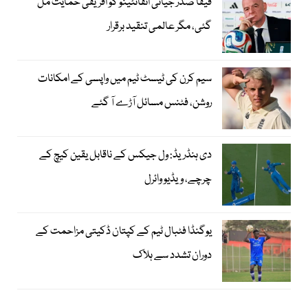
فیفا صدر جیانی انفانٹینو کو افریقی حمایت مل
گئی، مگر عالمی تنقید برقرار
سیم کرن کی ٹیسٹ ٹیم میں واپسی کے امکانات
روشن، فٹنس مسائل آڑے آ گئے
دی ہنڈریڈ: ول جیکس کے ناقابل یقین کیچ کے
چرچے، ویڈیو وائرل
یوگنڈا فٹبال ٹیم کے کپتان ڈکیتی مزاحمت کے
دوران تشدد سے ہلاک