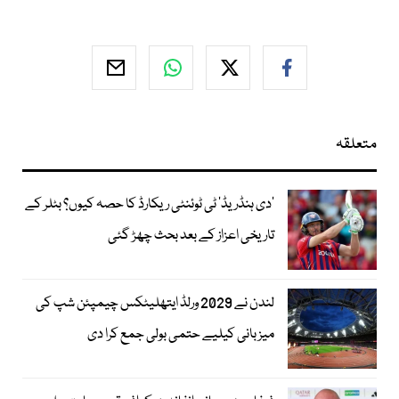
متعلقہ
’دی ہنڈریڈ‘ ٹی ٹوئنٹی ریکارڈ کا حصہ کیوں؟ بٹلر کے
تاریخی اعزاز کے بعد بحث چھڑ گئی
لندن نے 2029 ورلڈ ایتھلیٹکس چیمپئن شپ کی
میزبانی کیلیے حتمی بولی جمع کرا دی