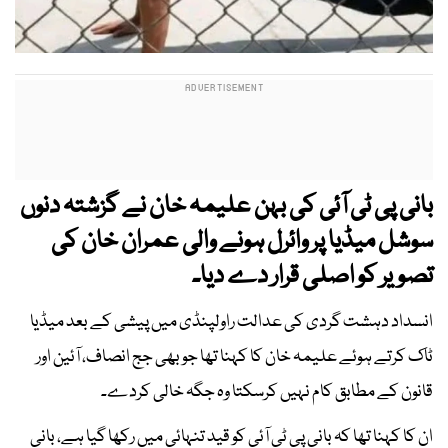
بانی پی ٹی آئی کی بہن علیمہ خان نے گزشتہ دنوں
سوشل میڈیا پر وائرل ہونے والی عمران خان کی
تصویر کو اصلی قرار دے دیا۔
انسداد دہشت گردی کی عدالت راولپنڈی میں پیشی کے بعد میڈیا
ٹاک کرتے ہوئے علیمہ خان کا کہنا تھا جو بھی جج انصاف، آئین اور
قانون کے مطابق کام نہیں کرسکتا وہ جگہ خالی کردے۔
ان کا کہنا تھا کہ بانی پی ٹی آئی کو قید تنہائی میں رکھا گیا ہے، بانی