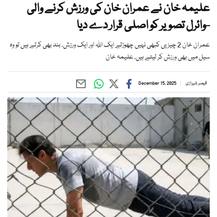
علیمہ خان نے عمران خان کی ورزش کرنے والی
-وائرل تصویر کو اصلی قرار دے دیا
عمران خان 2 چیزیں کبھی نہیں چھوڑتے ایک اللہ اور ایک ورزش، بند بھی کرتے ہیں تو وہ
سیل میں بھی ورزش کر لیتے ہیں، علیمہ خان
قیصر شیرازی
December 15, 2025