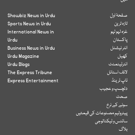
صفحۂ اول
Showbiz News in Urdu
تازہ ترین
Sports News in Urdu
غزہ لہو لہو
International News in
پاکستان
Urdu
انٹر نیشنل
Business News in Urdu
کھیل
Urdu Magazine
انٹرٹینمنٹ
Urdu Blogs
لائف اسٹائل
The Express Tribune
ٹاپ ٹرینڈ
Express Entertainment
دلچسپ و عجیب
صحت
سونے کے نرخ
پیٹرولیم مصنوعات کی قیمتیں
سائنس و ٹیکنالوجی
بلاگ