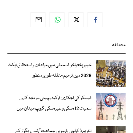
متعلقہ
خیبرپختونخوا اسمبلی میں مراعات و استحقاق ایکٹ
2026 میں ترامیم متفقہ طور پر منظور
فیسکو کی نجکاری: ترکیہ، چینی سرمایہ کاروں
سمیت 12 ملکی و غیر ملکی گروپ میدان میں
انٹر بورڈ کراچی بارہویں جماعت آرٹس ریگولر کے