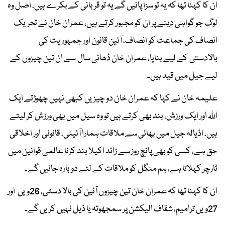
ان کا کہنا تھا کہ یہ تو سزا پائیں گے یہ تو قربانی کے بکرے ہیں، اصل وہ
لوگ جو گواہی دینے پر ان کو مجبور کرتے ہیں، عمران خان نے تحریک
انصاف کی جماعت کو انصاف، آئین قانون اور جمہوریت کی
بالادستی کے لیے بنایا، عمران خان ڈھائی سال سے ان تین چیزوں کے
لیے جیل میں قید ہیں۔
علیمہ خان نے کہا کہ عمران خان دو چیزیں کبھی نہیں چھوڑتے ایک
اللہ اور ایک ورزش، بند بھی کرتے ہیں تو وہ سیل میں بھی ورزش کر لیتے
ہیں، اڈیالہ جیل میں بھائی سے ملاقات ہمارا آئینی، قانونی اور اخلاقی
حق ہے، کسی کو بھی پانچ روز سے زائد اکیلا بند کرنا عالمی قوانین میں
ٹارچر کہلاتا ہے، ہم منگل کو ملاقات کے لئے دوبارہ جائیں گے۔
ان کا کہنا تھا کہ عمران خان تین چیزوں آئین کی بالا دستی، 26ویں اور
27ویں ترامیم، شفاف الیکشن پر سمجھوتہ یا ڈیل نہیں کریں گے۔