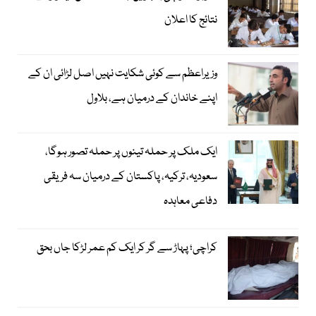
نتائج کا اعلان
وزیراعظم سے کوئی شکایت نہیں اصل لڑائی ان کے
اپنے خاندان کے درمیان ہے، بلاول
ایک ملک پر حملہ تینوں پر حملہ تصور ہوگا،
سعودیہ، ترکیہ، پاکستان کے درمیان سہ فریقی
دفاعی معاہدہ
کراچی؛ پہاڑ سے گر کر ایک کم عمر لڑکا جاں بحق