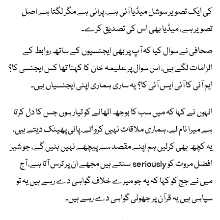
کی ایک تصویر سوشل میڈیا آئی ہے، پرانی ہے مگر لگتا ہے اصل
تصویر ہے، میڈیا بھی اس کی تصدیق کرے۔
صحافی نے سوال کیا کہ آپ پر بھی ایجنسیوں کے ساتھ روابط کے
الزامات لگے ہیں، اس سوال پر علیمہ خان کا کہنا تھا کس ایجنسی کا؟
ایم آئی کا آئی ایس آئی کا؟ یہ ساری ہماری اپنی ایجنسیاں ہیں۔
انہوں نے کہا کہ میں سب کا بوجھ اٹھانے کو تیار ہوں جس کا دل کرتا
ہے میرا نام لے، ہماری ملاقات نہیں کرواتے، پانی پھینک دیتے ہیں،
یہ کچھ بھی کرلیں ہم اپنے مقصد سے پیچھے نہیں ہٹیں گے، جو شیر
افضل مروت کو seriously سنتے ہیں مجھے ان پر ترس آتا ہے، آج
میں نے جج کو کہا کہ یہ جو میرے خلاف گواہی دے رہے ہیں یہ تو
سپاہی ہیں یہ قرآن پر جھوٹی گواہی دے رہے ہیں۔