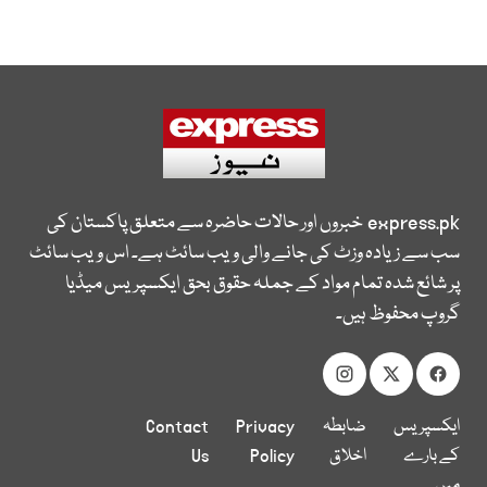
express.pk
خبروں اور حالات حاضرہ سے متعلق پاکستان کی
سب سے زیادہ وزٹ کی جانے والی ویب سائٹ ہے۔ اس ویب سائٹ
پر شائع شدہ تمام مواد کے جملہ حقوق بحق ایکسپریس میڈیا
گروپ محفوظ ہیں۔
ایکسپریس
ضابطہ
Privacy
Contact
کے بارے
اخلاق
Policy
Us
میں