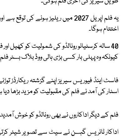
طویل سیریز کی آخری فلم ہوگی۔
یہ فلم اپریل 2027 میں ریلیز ہونے کی 
اختتام ہوگا۔
40 سالہ کرسٹیانو رونالڈو کی شمولیت کو کھیل اور فل
کیونکہ وہ پہلی بار کسی بڑی ہالی ووڈ بلاک بسٹر فل
فاسٹ اینڈ فیوریس سیریز اپنے گزشتہ ریکارڈز توڑ
اسٹار کی آمد نے فلم کی مقبولیت کو مزید بڑھا دیا 
فلم کے دیگر اداکاروں نے بھی رونالڈو کو خوش آمدید
اداکار ٹائریس گبسن نے سیٹ سے تصویر شیئر کرتے ہ