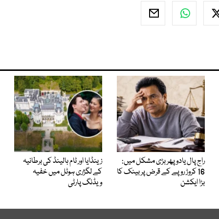
راج پال یادو پھر بڑی مشکل میں:
زینڈایا اور ٹام ہالینڈ کی برطانیہ
16 کروڑ روپے کے قرض پر بینک کا
کے لگژری ہوٹل میں خفیہ
بڑا ایکشن
ویڈنگ پارٹی