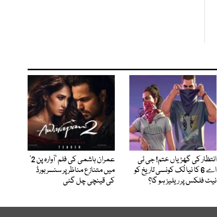
انتظار کی گھڑیاں ختم! جی ٹی
عمران ہاشمی کی فلم ’آوارہ پن 2‘
اے 6 کا نیا لُک کونسی تاریخ کو
میں متنازع مناظر پر سنسر بورڈ
نیٹ فلکس پر ریلیز ہو گا؟
کی قینچی چل گئی