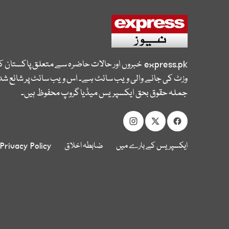
express.pk
خبروں اور حالات حاضرہ سے متعلق پاکستان 
وزٹ کی جانے والی ویب سائٹ ہے۔ اس ویب سائٹ پر شائع شدہ
جملہ حقوق بحق ایکسپریس میڈیا گروپ محفوظ ہیں۔
ایکسپریس کے بارے میں
ضابطہ اخلاق
Privacy Policy