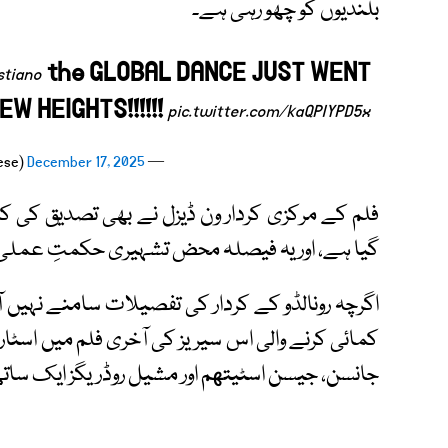
بلندیوں کو چھو رہی ہے۔
the GLOBAL DANCE JUST WENT
stiano
EW HEIGHTS!!!!!!
pic.twitter.com/kaQPIYPD5x
December 17, 2025
— Tyrese Gibson (@Tyrese)
فلم کے مرکزی کردار ون ڈیزل نے بھی تصدیق کی کہ
گیا ہے، اور یہ فیصلہ محض تشہیری حکمتِ عملی
اگرچہ رونالڈو کے کردار کی تفصیلات سامنے نہیں آ
کمائی کرنے والی اس سیریز کی آخری فلم میں اسٹار پا
جانسن، جیسن اسٹیتهم اور مشیل روڈریگز ایک ساتھ