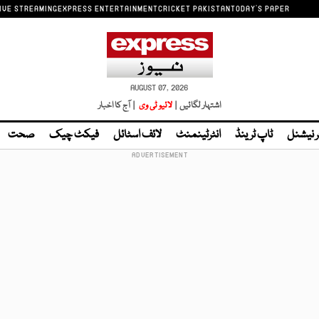
IVE STREAMING
EXPRESS ENTERTAINMENT
CRICKET PAKISTAN
TODAY'S PAPER
AUGUST 07, 2026
اشتہار لگائیں |
لائیو ٹی وی
| آج کا اخبار
ر نیشنل
ٹاپ ٹرینڈ
انٹرٹینمنٹ
لائف اسٹائل
فیکٹ چیک
صحت