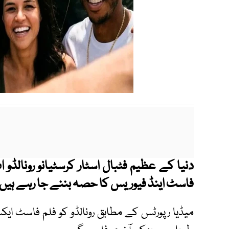
دنیا کے عظیم فٹبال اسٹار کرسٹیانو رونالڈو ا
فاسٹ اینڈ فیوریس کا حصہ بننے جا رہے ہیں