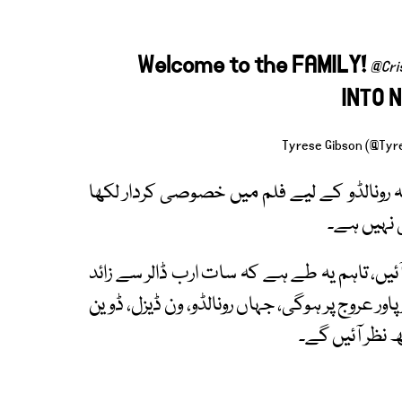
Welcome to the FAMILY!
@Cri
INTO N
 رونالڈو کے لیے فلم میں خصوصی کردار لکھا
 نہیں ہے۔
ئیں، تاہم یہ طے ہے کہ سات ارب ڈالر سے زائد
ور عروج پر ہوگی، جہاں رونالڈو، ون ڈیزل، ڈوین
 نظر آئیں گے۔