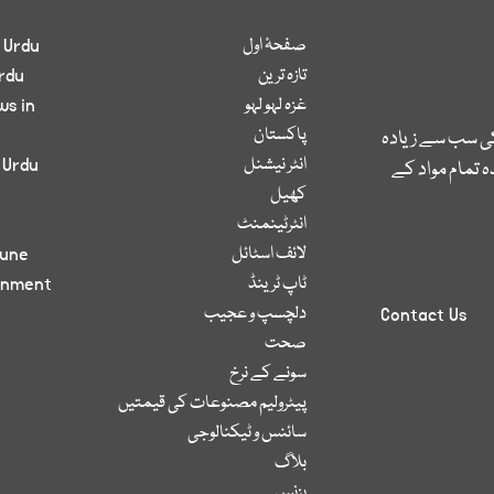
صفحۂ اول
 Urdu
تازہ ترین
rdu
غزہ لہو لہو
ws in
پاکستان
کی سب سے زیادہ
انٹر نیشنل
 Urdu
 تمام مواد کے
کھیل
انٹرٹینمنٹ
لائف اسٹائل
bune
ٹاپ ٹرینڈ
inment
دلچسپ و عجیب
Contact Us
صحت
سونے کے نرخ
پیٹرولیم مصنوعات کی قیمتیں
سائنس و ٹیکنالوجی
بلاگ
بزنس