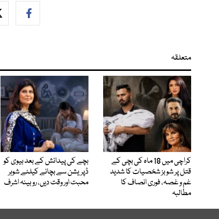
متعلقہ
کراچی میں 18 ماہ کی بچی کے
بچے کی پیدائش کے بعد بیوی کو
قتل پر شوبز شخصیات کا شدید
ڈپریشن سے بچانے کیلئے شوہر
غم و غصہ، فوری انصاف کا
محبت اور وقت دیں، روبینہ اشرف
مطالبہ