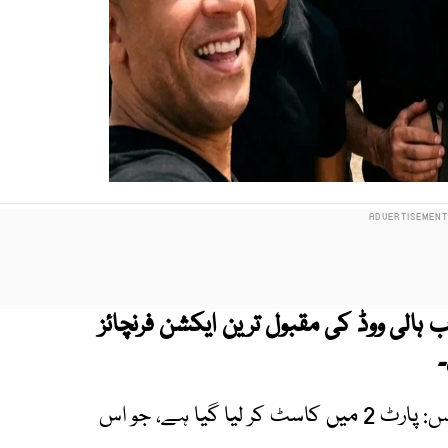
ب ہالی ووڈ کی مقبول ترین ایکشن فرنچائز
۔
میڈیا رپورٹس کے مطابق رونالڈو کو فلم فاسٹ ایکس: پارٹ 2 میں کاسٹ کر لیا گیا ہے، جو اس