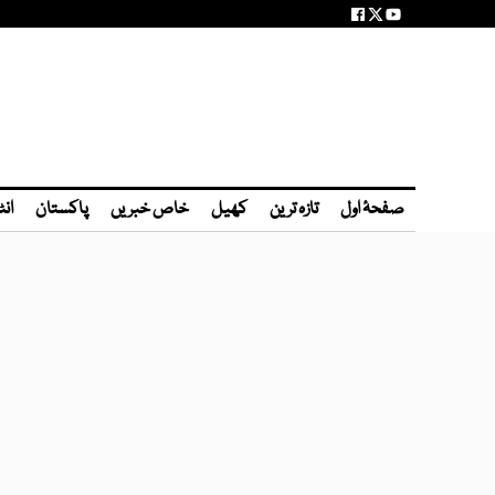
صفحۂ اول
تازہ ترین
کھیل
خاص خبریں
پاکستان
انٹ