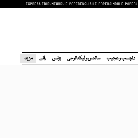
EXPRESS TRIBUNE
URDU E-PAPER
ENGLISH E-PAPER
SINDHI E-PAPER
L
دلچسپ و عجیب
سائنس و ٹیکنالوجی
بزنس
رائے
مزید