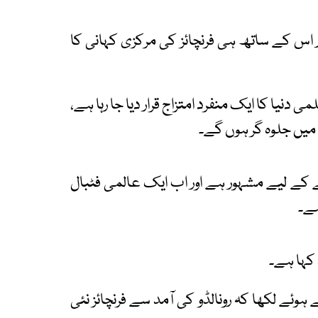
توقع ہے اور اس کے ساتھ ہی فرنچائز کی مرکزی کہانی کا
می دنیا کا ایک منفرد امتزاج قرار دیا جا رہا ہے،
م میں جلوہ گر ہوں گے۔
نے کے لیے مشہور ہے اور اب ایک عالمی فٹبال
ہے۔
 کہا ہے۔
وئے لکھا کہ رونالڈو کی آمد سے فرنچائز نئی