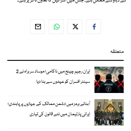
کے دباؤ سے ممکن ہے، جس میں اسرائیل کا تعاون ناگزیر ہے۔
متعلقہ
ایران رجیم چینج میں ناکامی؛ موساد سربراہ نے 2
سینئر افسران کو عہدوں سے ہٹا دیا
آبنائے ہرمز میں دشمن ممالک کے جہازوں پر پابندی؛
ایرانی پارلیمان میں نئے قانون کی تیاری