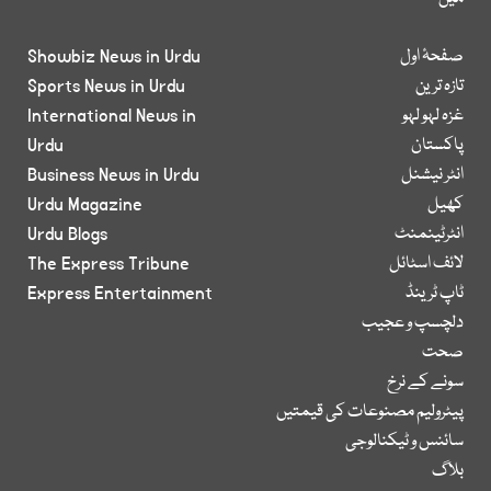
صفحۂ اول
Showbiz News in Urdu
تازہ ترین
Sports News in Urdu
غزہ لہو لہو
International News in
پاکستان
Urdu
انٹر نیشنل
Business News in Urdu
کھیل
Urdu Magazine
انٹرٹینمنٹ
Urdu Blogs
لائف اسٹائل
The Express Tribune
ٹاپ ٹرینڈ
Express Entertainment
دلچسپ و عجیب
صحت
سونے کے نرخ
پیٹرولیم مصنوعات کی قیمتیں
سائنس و ٹیکنالوجی
بلاگ