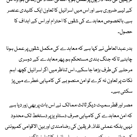
کے لیے ضروری ہے اور اس میں اسرائیل کا تعاون ایک کلیدی عنصر
ہے، بالخصوص معاہدے کی شقوں کا احترام اور اس کے اہداف کا
حصول۔
بدر عبدالعاطی نے کہا ہے کہ معاہدے کی مکمل شقوں پر عمل ہونا
چاہئے تاکہ جنگ بندی مستحکم ہو، پھر معاہدے کے دوسری
مرحلے کی طرف بڑھا جا سکے۔ اس تناظر میں اگر اسرائیل کچھ اہم
نکات پر تعاون نہ کرے تو امن منصوبے کی کامیابی خطرے میں پڑ
سکتی ہے۔
مصر اور قطر سمیت دیگر ثالث ممالک نے اس بات پر بھی زور دیا ہے
کہ امن معاہدے کی کامیابی صرف دستاویز پر دستخط تک محدود
نہیں بلکہ عملی نفاذ، فریقین کی رضامندی اور بین الاقوامی کمیونٹی