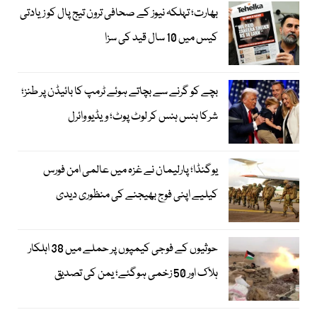
بھارت؛ تہلکہ نیوز کے صحافی ترون تیج پال کو زیادتی
کیس میں 10 سال قید کی سزا
بچے کو گرنے سے بچاتے ہوئے ٹرمپ کا بائیڈن پر طنز؛
شرکا ہنس ہنس کر لوٹ پوٹ؛ ویڈیو وائرل
یوگنڈا؛ پارلیمان نے غزہ میں عالمی امن فورس
کیلیے اپنی فوج بھیجنے کی منظوری دیدی
حوثیوں کے فوجی کیمپوں پر حملے میں 38 اہلکار
ہلاک اور 50 زخمی ہوگئے؛ یمن کی تصدیق