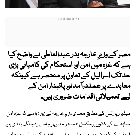
مصر کے وزیرِ خارجہ بدر عبدالعاطی نے واضح کیا
ہے کہ غزہ میں امن اور استحکام کی کامیابی بڑی
حد تک اسرائیل کے تعاون پر منحصر ہے کیونکہ
معاہدے پر عملدرآمد اور پائیدار امن کے
لیے تعمیلاتی اقدامات ضروری ہیں۔
میڈیا رپورٹس کے مطابق مصری وزیرِ خارجہ نے زور دیا ہے کہ غزہ امن
معاہدے کی شقوں پر مکمل عملدرآمد، پھر چاہے وہ جنگ بندی ہو،
فریقین کی ذمہ داریوں پر عمل ہو یا انسانی امداد کی رسائی ہو، وہ امن