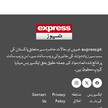
express.pk
خبروں اور حالات حاضرہ سے متعلق پاکستان کی
سب سے زیادہ وزٹ کی جانے والی ویب سائٹ ہے۔ اس ویب سائٹ
پر شائع شدہ تمام مواد کے جملہ حقوق بحق ایکسپریس میڈیا
گروپ محفوظ ہیں۔
ایکسپریس
ضابطہ
Privacy
Contact
کے بارے
اخلاق
Policy
Us
میں