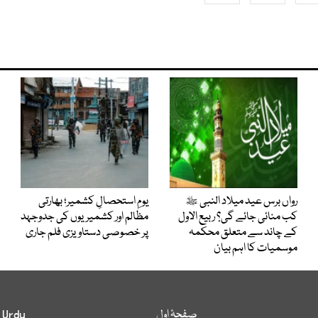
رواں برس عید میلاد النبی ﷺ
یومِ استحصالِ کشمیر؛ بھارتی
کب منائی جائے گی؟ ربیع الاول
مظالم اور کشمیریوں کی جدوجہد
کے چاند سے متعلق محکمہ
پر خصوصی دستاویزی فلم جاری
موسمیات کا اہم بیان
صفحۂ اول
 Urdu