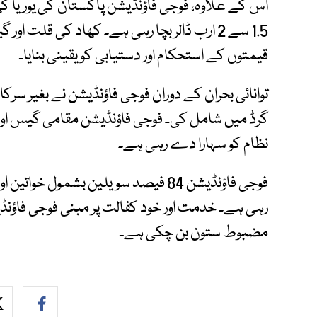
1.5 سے 2 ارب ڈالر بچا رہی ہے۔ کھاد کی قلت 
قیمتوں کے استحکام اور دستیابی کو یقینی بنایا۔
گرڈ میں شامل کی۔ فوجی فاؤنڈیشن مقامی گیس اور ون
نظام کو سہارا دے رہی ہے۔
رہی ہے۔ خدمت اور خود کفالت پر مبنی فوجی فاؤنڈی
مضبوط ستون بن چکی ہے۔