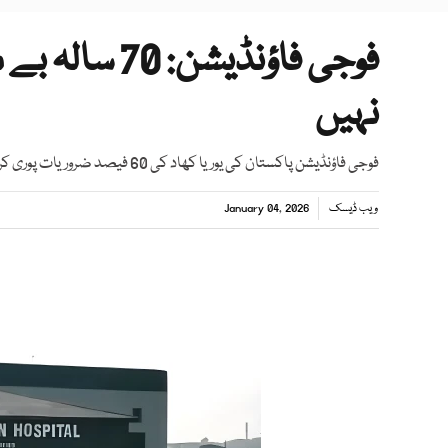
فوجی فاؤنڈیش
نہیں
فوجی فاؤنڈیشن پاکستان کی یوریا کھاد کی 60 فیصد ضروریات پوری کر کے سالانہ 1.5 سے 2 ارب ڈالر بچا رہی ہے
ویب ڈیسک
January 04, 2026