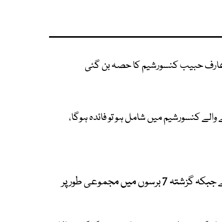
ے عارف حبیب کنسورشیم کا حصہ بن گئی
 والے کنسورشیم میں شامل ہو تو فائدہ ہوگا،
فوجی فاؤنڈیشن نے 25-2024 میں 325.7 ارب روپے جبکہ گزشتہ 7 برسوں میں مجموعی طور پر