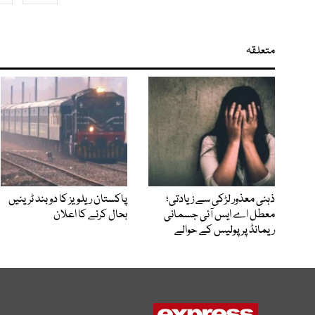
متعلقہ
ذہنی معذور لڑکی سے زیادتی؛
پاکستان ریلویز کا دو بند ٹرینیں
معطل اے ایس آئی جسمانی
بحال کرنے کا اعلان
ریمانڈ پر پولیس کے حوالے