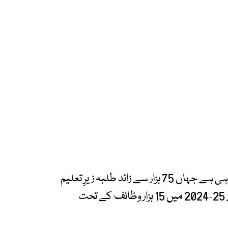
اسی طرح، فوجی فاؤنڈیشن 131 تعلیمی ادارے چلا رہی ہے جہاں 75 ہزار سے زائد طلبہ زیرِ تعلیم
ہیں۔ تعلیمی وظائف کی مد میں فوجی فاؤنڈیشن نے 25-2024 میں 15 ہزار وظائف کے تحت