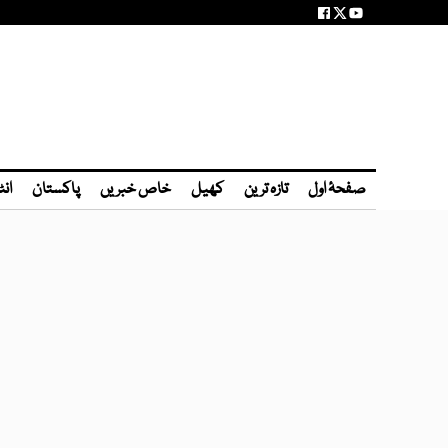
صفحۂ اول
تازہ ترین
کھیل
خاص خبریں
پاکستان
انٹ