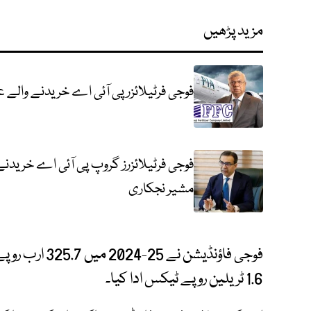
مزید پڑھیں
فوجی فرٹیلائزر پی آئی اے خریدنے وال
فوجی فرٹیلائزرز گروپ پی آئی اے خریدنے
مشیر نجکاری
1.6 ٹریلین روپے ٹیکس ادا کیا۔