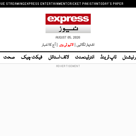
IVE STREAMING
EXPRESS ENTERTAINMENT
CRICKET PAKISTAN
TODAY'S PAPER
AUGUST 05, 2026
اشتہار لگائیں |
لائیو ٹی وی
| آج کا اخبار
ر نیشنل
ٹاپ ٹرینڈ
انٹرٹینمنٹ
لائف اسٹائل
فیکٹ چیک
صحت