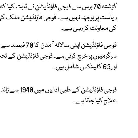
گزشتہ 70 برس سے فوجی فاؤنڈیشن نے ثابت کیا ک
کی معاونت کر رہی ہے۔
اور 63 کلینکس شامل ہیں۔
علاج کیا جاتا ہے۔