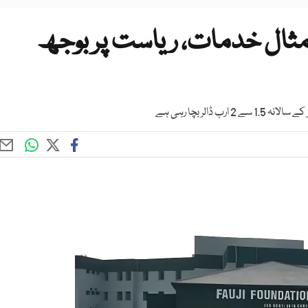
ن: 70 سالہ بے مثال خدمات، ریاست پر بوجھ