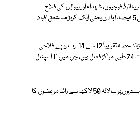
ہ ریٹائرڈ فوجیوں، شہداء اور بیواؤں کی فلاح
ریاست پر بوجھ نہیں ہے۔ فوجی فاؤنڈیشن ملک کی 5 فیصد آبادی یعنی ایک کروڑ مستحق افراد
فوجی فاؤنڈیشن اپنی سالانہ آمدن کا 70 فیصد سے زائد حصہ تقریباً 12 سے 14 ارب روپے فلاحی
سرگرمیوں پر خرچ کرتی ہے۔ فوجی فاؤنڈیشن کے تحت 74 طبی مراکز فعال ہیں، جن میں 11 اسپتال
فوجی فاؤنڈیشن کے طبی اداروں میں 1940 سے زائد بستروں پر سالانہ 50 لاکھ سے زائد مریضوں کا