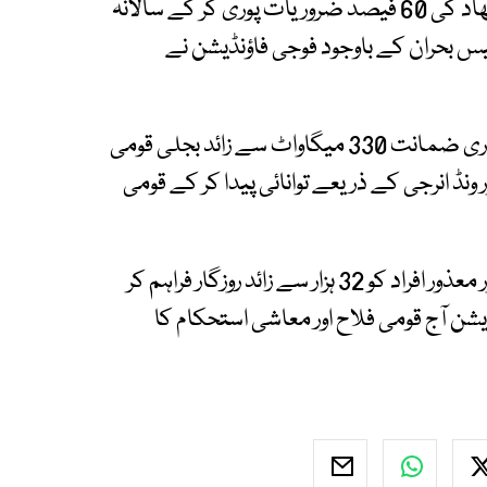
اس کے علاوہ، فوجی فاؤنڈیشن پاکستان کی یوریا کھاد کی 60 فیصد ضروریات پوری کر کے سالانہ
اور گیس بحران کے باوجود فوجی فاؤنڈیشن نے
توانائی بحران کے دوران فوجی فاؤنڈیشن نے بغیر سرکاری ضمانت 330 میگاواٹ سے زائد بجلی قومی
ڈ انرجی کے ذریعے توانائی پیدا کر کے قومی
فوجی فاؤنڈیشن 84 فیصد سویلین بشمول خواتین اور معذور افراد کو 32 ہزار سے زائد روزگار فراہم کر
شن آج قومی فلاح اور معاشی استحکام کا