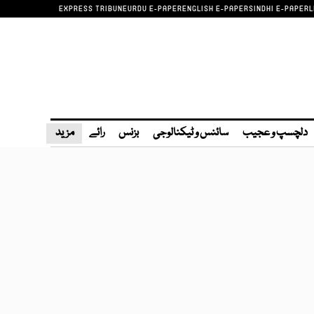
EXPRESS TRIBUNE
URDU E-PAPER
ENGLISH E-PAPER
SINDHI E-PAPER
L
دلچسپ و عجیب
سائنس و ٹیکنالوجی
بزنس
رائے
مزید