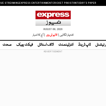
IVE STREAMING
EXPRESS ENTERTAINMENT
CRICKET PAKISTAN
TODAY'S PAPER
AUGUST 08, 2026
اشتہار لگائیں |
لائیو ٹی وی
| آج کا اخبار
ر نیشنل
ٹاپ ٹرینڈ
انٹرٹینمنٹ
لائف اسٹائل
فیکٹ چیک
صحت