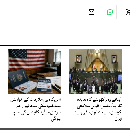
آبنائے ہرمز کھولنے کا معاہدہ
امریکا میں ملازمت کے خواہش
تقریباً مکمل؛ قومی سلامتی
مند غیرملکی صحافیوں کے
کونسل سے منظوری باقی ہے؛
سوشل میڈیا اکاؤنٹس کی جانچ
ایران
ہوگی