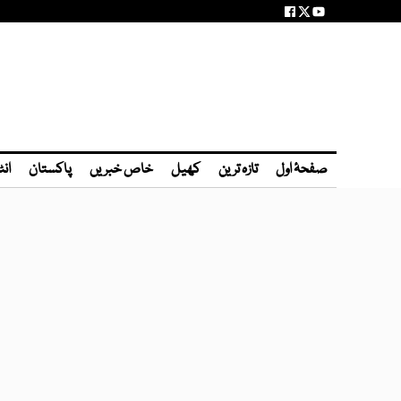
صفحۂ اول
تازہ ترین
کھیل
خاص خبریں
پاکستان
انٹ