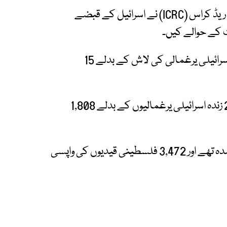
رین گیولی کی واپسی کے بعد انٹرنیشنل کمیٹی آف ریڈ کراس (ICRC) نے اسرائیل کے قبضے
یاد رہے کہ جنگ بندی معاہدے کے تحت ہر ایک اسرائیلی یرغمالی کی لاش کے بدلے 15
گزشتہ برس اکتوبر سے جاری اس عمل کے دوران 20 زندہ اسرائیلی یرغمالیوں کے بدلے 1,808
مجموعی طور پر 195 یرغمالیوں جن میں 35 ہلاک شدہ تھے اور 3,472 فلسطینی قیدیوں کی واپسی