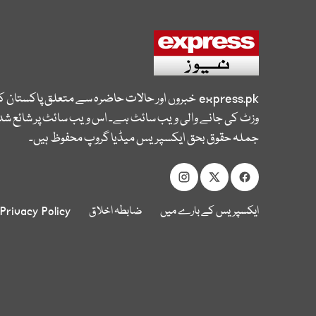
express.pk
خبروں اور حالات حاضرہ سے متعلق پاکستان 
وزٹ کی جانے والی ویب سائٹ ہے۔ اس ویب سائٹ پر شائع شدہ
جملہ حقوق بحق ایکسپریس میڈیا گروپ محفوظ ہیں۔
ایکسپریس کے بارے میں
ضابطہ اخلاق
Privacy Policy