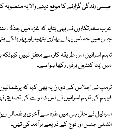
جیسی زندگی گزارنے کا موقع دینے والا یہ منصوبہ کئ
عرب سفارتکاروں نے بھی بتایا کہ غزہ میں جنگ بند
جس میں حماس پہلے بھاری ہتھیار اور پھر ہلکے ہتھ
تاہم اسرائیل اس طریقہ کار سے متفق نہیں کیونکہ
میں اپنا کنٹرول برقرار رکھا ہوا ہے۔
ٹرمپ نے اجلاس کے دوران یہ بھی کہا کہ یرغمالی
فراہم کی تاہم اسرائیل نے اس دعوے کی تصدیق نہ
اسرائیل نے حال ہی میں غزہ سے آخری یرغمالی رین
انٹیلی جنس اور فوج کے ذریعے برآمد کی تھی۔