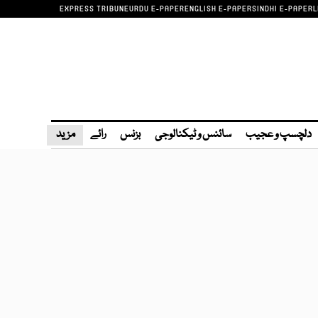
EXPRESS TRIBUNE
URDU E-PAPER
ENGLISH E-PAPER
SINDHI E-PAPER
L
دلچسپ و عجیب
سائنس و ٹیکنالوجی
بزنس
رائے
مزید