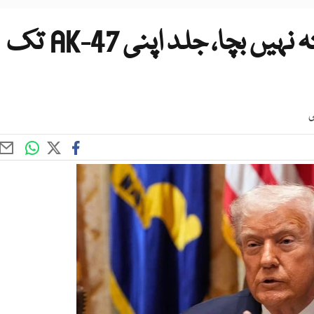
حماس کے پاس کوئی اور راستہ نہیں بچا، جلد اپنی AK-47 تک
ی