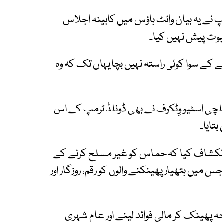
 نے یہ بیان وائٹ ہاؤس میں کابینہ اجلاس
بوت پیش نہیں کیا۔
کے سوا کوئی راستہ نہیں بچا یہاں تک کہ وہ
ی اسٹیو وِٹکوف نے بھی ڈونلڈ ٹرمپ کے اس
تایا۔
نے انکشاف کیا کہ حماس کو غیر مسلح کرنے کے
س میں ہتھیار پھینکنے والوں کو رقم، روزگار اور
 پھینک کر مالی فوائد لینے اور عام شہری