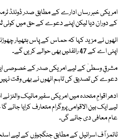
امریکی خبر رساں ادارے کے مطابق صدر ڈونلڈ ٹرمپ
کے دوران دیا لیکن اپنے دعوے کے حق میں کوئی ث
انھوں نے مزید کہا کہ حماس کے پاس ہتھیار چھوڑنے 
اپنی اے کے 47 رائفلیں بھی حوالے کریں گے۔
مشرقِ وسطیٰ کے لیے امریکی صدر کے خصوصی ایلچ
دعوے کی تصدیق کی تاہم انھوں نے بھی وقت نہیں ب
ادھر اقوامِ متحدہ میں امریکی سفیر مائیک والٹز 
لیے ایک بین الاقوامی پروگرام متعارف کرایا جائے گا ج
عام معافی دی جائے گی۔
ٹائمز آف اسرائیل کے مطابق جنگجوؤں کے لیے اسلحہ