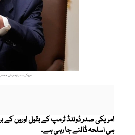
امریکی صدر ٹرمپ نے حماس 
امریکی صدر ڈونلڈ ٹرمپ کے بقول اوروں کے 
ہی اسلحہ ڈالنے جا رہی ہے۔