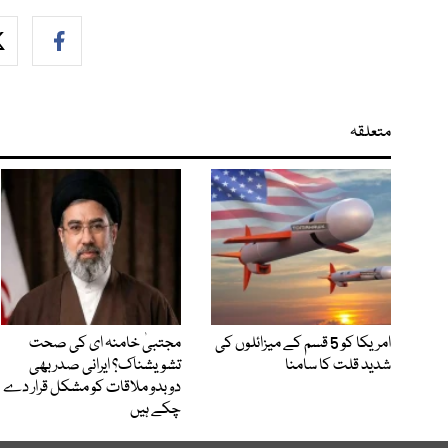
متعلقہ
امریکا کو 5 قسم کے میزائلوں کی
مجتبیٰ خامنہ ای کی صحت
شدید قلت کا سامنا
تشویشناک؟ ایرانی صدر بھی
دوبدو ملاقات کو مشکل قرار دے
چکے ہیں