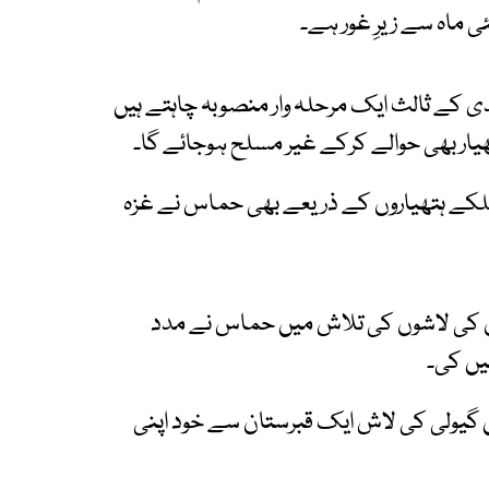
ی ماہ سے زیرِ غور ہے۔
ی کے ثالث ایک مرحلہ وار منصوبہ چاہتے ہیں
یار بھی حوالے کرکے غیر مسلح ہوجائے گا۔
 ہلکے ہتھیاروں کے ذریعے بھی حماس نے غزہ
وں کی لاشوں کی تلاش میں حماس نے مدد
یں کی۔
 گیولی کی لاش ایک قبرستان سے خود اپنی