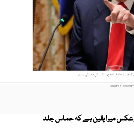
کو جلد از جلد اسلحہ پھینکنے کی دھمکی دیدی
برعکس میرا یقین ہے کہ حماس جلد