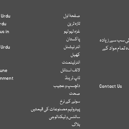
صفحۂ اول
 Urdu
تازہ ترین
rdu
غزہ لہو لہو
ws in
پاکستان
کی سب سے زیادہ
انٹر نیشنل
 Urdu
 تمام مواد کے
کھیل
انٹرٹینمنٹ
لائف اسٹائل
bune
ٹاپ ٹرینڈ
inment
دلچسپ و عجیب
Contact Us
صحت
سونے کے نرخ
پیٹرولیم مصنوعات کی قیمتیں
سائنس و ٹیکنالوجی
بلاگ