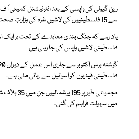
سے 15 فلسطینیوں کی لاشیں غزہ کی وزارتِ صحت کے حوالے کیں۔
فلسطینی لاشیں واپس کی جا رہی ہیں۔
فلسطینی قیدیوں کو اسرائیل سے رہائی ملی ہے۔
میں سہولت فراہم کی گئی۔