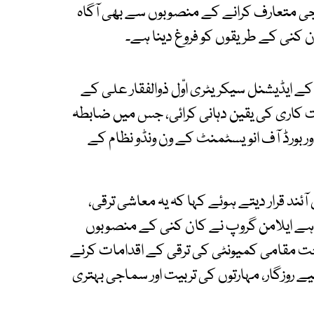
جی متعارف کرانے کے منصوبوں سے بھی آگاہ
ن کنی کے طریقوں کو فروغ دینا ہے۔
کے ایڈیشنل سیکریٹری اوّل ذوالفقار علی کے
ت کاری کی یقین دہانی کرائی، جس میں ضابطہ
ور بورڈ آف انویسٹمنٹ کے ون ونڈو نظام کے
ئند قرار دیتے ہوئے کہا کہ یہ معاشی ترقی،
ہم ہے ایلامن گروپ نے کان کنی کے منصوبوں
 مقامی کمیونٹی کی ترقی کے اقدامات کرنے
یے روزگار، مہارتوں کی تربیت اور سماجی بہتری