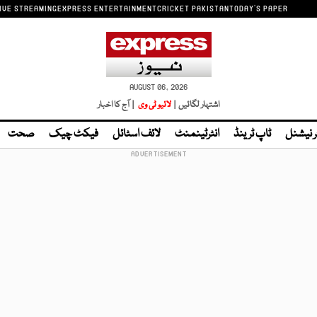
IVE STREAMING
EXPRESS ENTERTAINMENT
CRICKET PAKISTAN
TODAY'S PAPER
AUGUST 06, 2026
اشتہار لگائیں |
لائیو ٹی وی
| آج کا اخبار
ر نیشنل
ٹاپ ٹرینڈ
انٹرٹینمنٹ
لائف اسٹائل
فیکٹ چیک
صحت