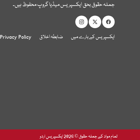
جملہ حقوق بحق ایکسپریس میڈیا گروپ محفوظ ہیں۔
ایکسپریس کے بارے میں
ضابطہ اخلاق
Privacy Policy
تمام مواد کے جملہ حقوق © 2026 ایکسپریس اردو