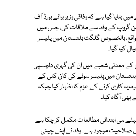
ں بتایا گیا ہے کہ وفاقی وزیر برائے بورڈ آف
امن گروپ کے وفد سے ملاقات کی، جس میں
اقع، بالخصوص گلگت بلتستان میں پلیسر
ال کیا گیا۔
کستان کے معدنی شعبے میں ان کی گہری دلچسپی
 بلتستان میں پلیسر سونے کی کان کنی کے
مایہ کاری کرنے کے عزم کا اظہار کیا جبکہ
 بھی آگاہ کیا۔
پہلے ہی ابتدائی مطالعات مکمل کر چکا ہے
ایاں صلاحیت موجود ہے۔ وفد نے اپنے چینی