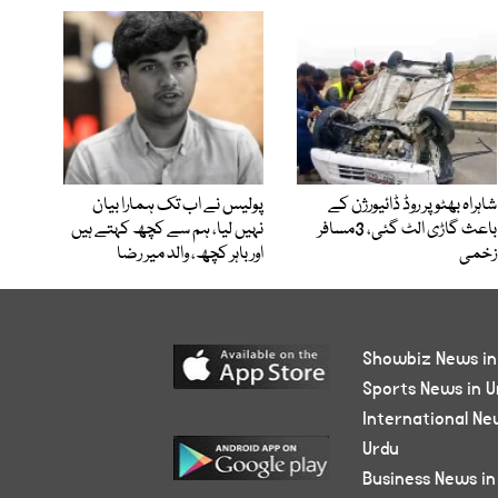
شاہراہ بھٹو پر روڈ ڈائیورژن کے
پولیس نے اب تک ہمارا بیان
باعث گاڑی الٹ گئی، 3مسافر
نہیں لیا، ہم سے کچھ کہتے ہیں
زخمی
اور باہر کچھ، والد میر رضا
Showbiz News in
Sports News in U
International Ne
Urdu
Business News in