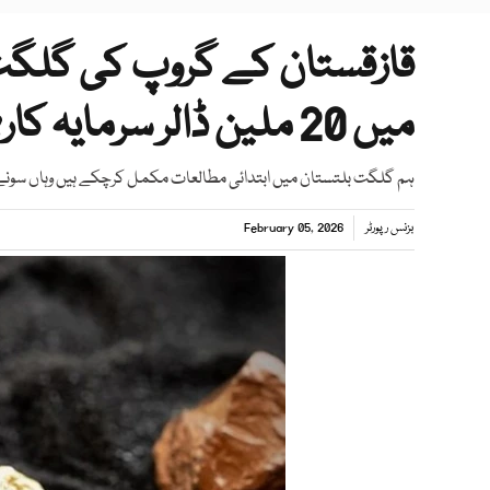
قازقستان کے گروپ کی گلگت
میں 20 ملین ڈالر سرمایہ کاری کی پیشکش
ہم گلگت بلتستان میں ابتدائی مطالعات مکمل کرچکے ہیں وہاں سونے 
بزنس رپورٹر
February 05, 2026