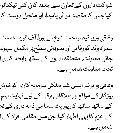
شراکت داروں کے تعاون سے جدید کان کنی ٹیکنالو
کیا جس کا مقصد موٴثر، پائیدار اور ماحول دوست کا
وفاقی وزیر قیصر احمد شیخ نے بورڈ آف انویسٹمنٹ 
ہمراہ وفد کو وفاقی اور صوبائی سطح پر مکمل سہول
جاتی معاونت، متعلقہ اداروں کے ساتھ رابطہ کاری ا
تحت معاونت شامل ہے۔
وفاقی وزیر نے ایسی غیر ملکی سرمایہ کاری کو خوش آ
روزگار کے مواقع اور علاقائی ترقی کے لیے نہایت ا
کے ساتھ ساتھ کارپوریٹ سماجی ذمہ داری کے تحت
کے عزم کا بھی اظہار کیا، جن میں مقامی افراد کے ل
شامل ہے۔