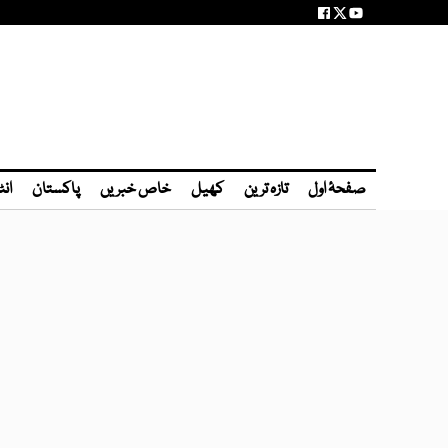
صفحۂ اول
تازہ ترین
کھیل
خاص خبریں
پاکستان
انٹ