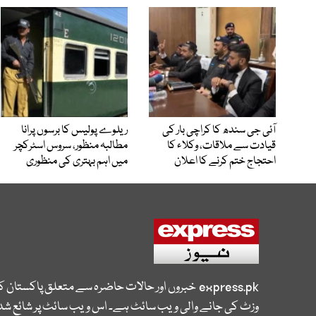
آئی جی سندھ کا کراچی بار کی
ریلوے پولیس کا برسوں پرانا
قیادت سے ملاقات، وکلاء کا
مطالبہ منظور، سروس اسٹرکچر
احتجاج ختم کرنے کا اعلان
میں اہم بہتری کی منظوری
express.pk
خبروں اور حالات حاضرہ سے متعلق پاکستان 
وزٹ کی جانے والی ویب سائٹ ہے۔ اس ویب سائٹ پر شائع شدہ