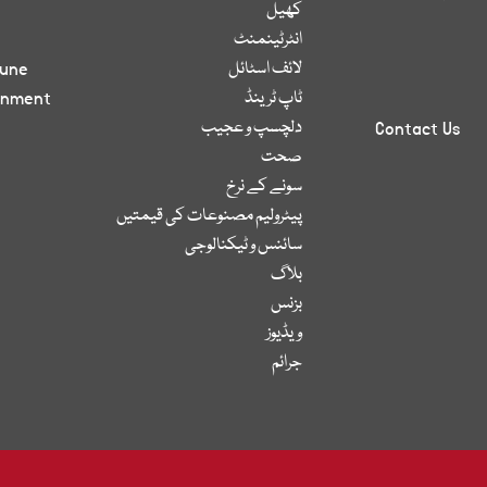
کھیل
انٹرٹینمنٹ
لائف اسٹائل
bune
ٹاپ ٹرینڈ
inment
دلچسپ و عجیب
Contact Us
صحت
سونے کے نرخ
پیٹرولیم مصنوعات کی قیمتیں
سائنس و ٹیکنالوجی
بلاگ
بزنس
ویڈیوز
جرائم