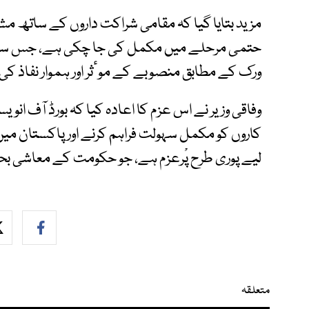
مزید بتایا گیا کہ مقامی شراکت داروں کے ساتھ
حتمی مرحلے میں مکمل کی جا چکی ہے، جس سے پا
ورک کے مطابق منصوبے کے موٴثر اور ہموار نفاذ کی 
وفاقی وزیر نے اس عزم کا اعادہ کیا کہ بورڈ آف ان
کاروں کو مکمل سہولت فراہم کرنے اور پاکستان میں ذم
لیے پوری طرح پْرعزم ہے، جو حکومت کے معاشی بحا
متعلقہ