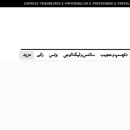
EXPRESS TRIBUNE
URDU E-PAPER
ENGLISH E-PAPER
SINDHI E-PAPER
L
دلچسپ و عجیب
سائنس و ٹیکنالوجی
بزنس
رائے
مزید