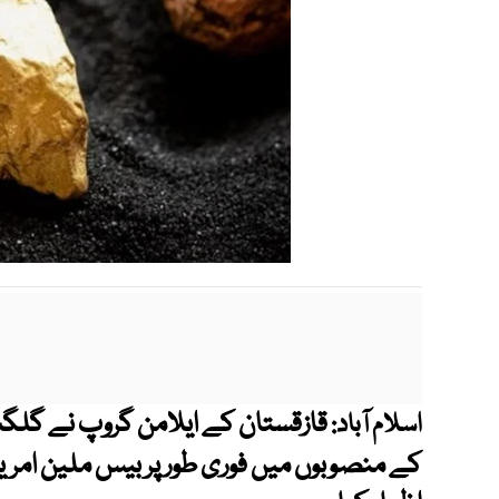
قازقستان کے ایلامن گروپ نے گلگ
اسلام آباد:
کے منصوبوں میں فوری طور پر بیس ملین امریک