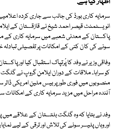
اظہار کیا ہے.
سرمایہ کاری بورڈ کی جانب سے جاری کردہ اعلامیے می
انویسٹمنٹ قیصر احمد شیخ نے قازقستان کے ایل
پاکستان کے معدنی شعبے میں سرمایہ کاری کے مو
سونے کی کان کنی کے امکانات پر تفصیلی تبادلہ خی
وفاقی وزیر نے وفد کا پْرتپاک استقبال کیا اور پا
کو سراہا۔ ملاقات کے دوران ایلامن گروپ نے گلگت
منصوبوں میں فوری طور پر بیس ملین امریکی ڈالر سر
آئندہ مراحل میں مزید سرمایہ کاری کے امکانات سے
وفد نے بتایا کہ وہ گلگت بلتستان کے علاقے میں 
اور وہاں پلیسر سونے کی تلاش اور ترقی کے لیے نم