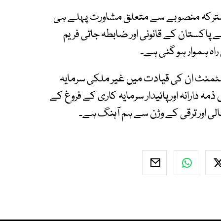
 مشترکہ منصوبے سے متعلق مشاورت پہلے ہی
کستان کے قانونی اور ضابطہ جاتی فریم
راہ ہموار ہو گئی ہے۔
ویسٹمنٹ ان کی قیادت میں غیر ملکی سرمایہ
ہ دارانہ اور پائیدار سرمایہ کاری کے فروغ کے
لی اور ترقی کے وڑن سے ہم آہنگ ہے۔