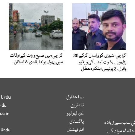
کراچی: شہری کو ہراساں کرکے30
کراچی میں صبح و رات کے اوقات
ہزارروپے رشوت لینے کی ویڈیو
میں پھوار، بوندا باندی کا امکان
وائرل، 3 پولیس اہلکار معطل
صفحۂ اول
 Urdu
تازہ ترین
rdu
غزہ لہو لہو
ws in
پاکستان
کی سب سے زیادہ
انٹر نیشنل
 Urdu
 تمام مواد کے