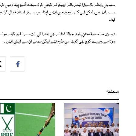
سے ساتھ ہیں، لیکن اس کے باوجود میں انھیں اپنا سب سے بڑا استاد خیال کرتا 
تھا۔
دوسری جانب بیڈمنٹن پلیئر جوالا گٹا نے بھی بندرا کی بات سے اتفاق کرتے ہوئے ل
ہوتا ہے، میرے کوچ بھی کچھ اس طرح تھے لیکن ہم نے ان سے فیض اٹھایا۔
متعلقہ