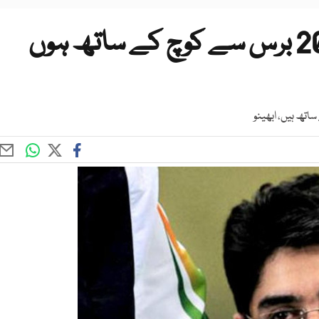
کوچ سے اختلاف کے باوجود 20 برس سے کوچ کے ساتھ ہوں