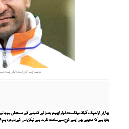
مجھے اپنے کوچ اوے بالکل پسند نہیں لیکن ہم پھر بھی 20 برسوں س
بھارتی اولمپک گولڈ میڈلسٹ شوٹر ابھینو بندرا نے کمبلے کے مستعفی ہوجانے پ
بتایا ہے کہ مجھے بھی اپنے کوچ سے سخت نفرت ہے لیکن اس کے باوجود ہم 20 برسوں سے ایک ساتھ ہیں۔