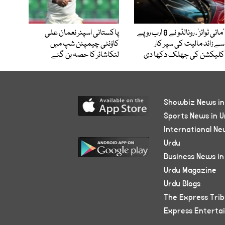
’مائی ٹوائز‘، رونالڈو نے 8 ارب روپے
پاکستانی اسپنر نعمان علی
سے زائد مالیت کی سپر کار
کاؤنٹی چیمپئن شپ میں
کلیکشن کی جھلک دکھا دی
لنکاشائر کا حصہ بن گئے
Showbiz News in
Sports News in U
International Ne
Urdu
Business News in
Urdu Magazine
Urdu Blogs
The Express Tri
Express Enterta