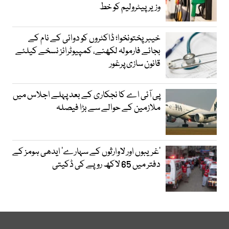
وزیرپیٹرولیم کو خط
خیبرپختونخوا؛ ڈاکٹروں کو دوائی کے نام کے
بجائے فارمولہ لکھنے، کمپیوٹرائز نسخے کیلئے
قانون سازی پرغور
پی آئی اے کا نجکاری کے بعد پہلے اجلاس میں
ملازمین کے حوالے سے بڑا فیصلہ
’غریبوں اور لاوارثوں کے سہارے‘ ایدھی ہومز کے
دفتر میں 65 لاکھ روپے کی ڈکیتی