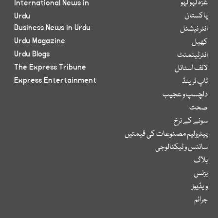
غزہ لہو لہو
International News in
پاکستان
Urdu
Business News in Urdu
انٹر نیشنل
Urdu Magazine
کھیل
Urdu Blogs
انٹرٹینمنٹ
The Express Tribune
لائف اسٹائل
Express Entertainment
ٹاپ ٹرینڈ
دلچسپ و عجیب
صحت
سونے کے نرخ
پیٹرولیم مصنوعات کی قیمتیں
سائنس و ٹیکنالوجی
بلاگ
بزنس
ویڈیوز
جرائم