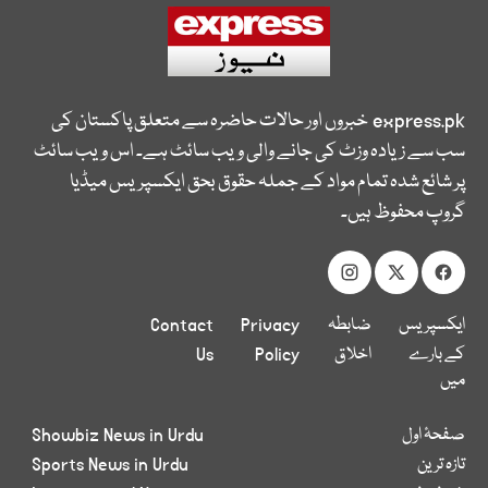
express.pk
خبروں اور حالات حاضرہ سے متعلق پاکستان کی
سب سے زیادہ وزٹ کی جانے والی ویب سائٹ ہے۔ اس ویب سائٹ
پر شائع شدہ تمام مواد کے جملہ حقوق بحق ایکسپریس میڈیا
گروپ محفوظ ہیں۔
ایکسپریس
ضابطہ
Privacy
Contact
کے بارے
اخلاق
Policy
Us
میں
صفحۂ اول
Showbiz News in Urdu
تازہ ترین
Sports News in Urdu