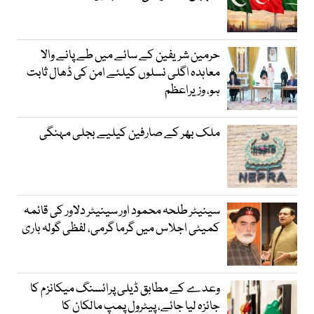
حرمین شریفین کے سائے میں طے پانے والا
معاہدہ اگلی نسلوں کیلئے امن کی ڈھال ثابت
ہو، وزیراعظم
ملک بھر کے صارفین کیلیے بجلی مہنگی
سینیٹر طلحہ محمود اور سینیٹر دلاور کی قائمہ
کمیٹی اجلاس میں گرما گرمی، لفظی گولہ باری
وعدے کے مطابق ڈیلی پرائسنگ میکانزم کا
جائزہ لیا جائے، پیٹرول پمپ مالکان کا