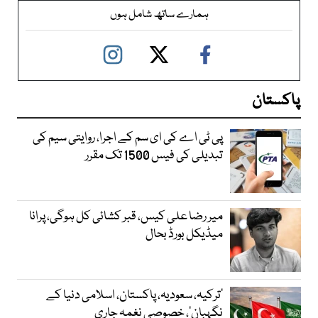
ہمارے ساتھ شامل ہوں
پاکستان
پی ٹی اے کی ای سم کے اجرا، روایتی سیم کی
تبدیلی کی فیس 1500 تک مقرر
میر رضا علی کیس، قبر کشائی کل ہوگی، پرانا
میڈیکل بورڈ بحال
‘ترکیہ، سعودیہ، پاکستان، اسلامی دنیا کے
نگہبان’، خصوصی نغمہ جاری