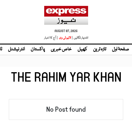
AUGUST 07, 2026
اشتہار لگائیں |
لائیو ٹی وی
| آج کا اخبار
صفحۂ اول
تازہ ترین
کھیل
خاص خبریں
پاکستان
انٹر نیشنل
ٹا
THE RAHIM YAR KHAN
No Post found