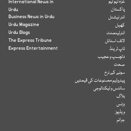
غزہ لہو لہو
International News in
پاکستان
Urdu
Business News in Urdu
انٹر نیشنل
Urdu Magazine
کھیل
Urdu Blogs
انٹرٹینمنٹ
The Express Tribune
لائف اسٹائل
Express Entertainment
ٹاپ ٹرینڈ
دلچسپ و عجیب
صحت
سونے کے نرخ
پیٹرولیم مصنوعات کی قیمتیں
سائنس و ٹیکنالوجی
بلاگ
بزنس
ویڈیوز
جرائم