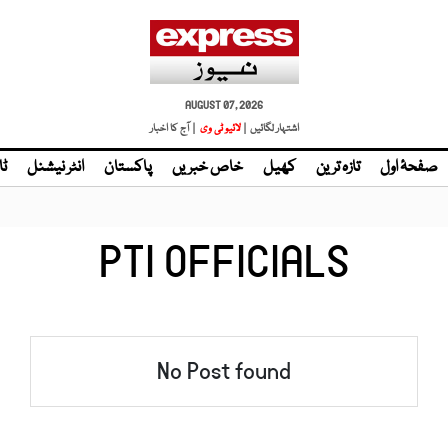
AUGUST 07, 2026
اشتہار لگائیں |
لائیو ٹی وی
| آج کا اخبار
صفحۂ اول
تازہ ترین
کھیل
خاص خبریں
پاکستان
انٹر نیشنل
ٹا
PTI OFFICIALS
No Post found