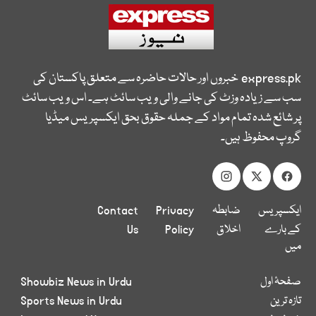
express.pk
خبروں اور حالات حاضرہ سے متعلق پاکستان کی
سب سے زیادہ وزٹ کی جانے والی ویب سائٹ ہے۔ اس ویب سائٹ
پر شائع شدہ تمام مواد کے جملہ حقوق بحق ایکسپریس میڈیا
گروپ محفوظ ہیں۔
ایکسپریس
ضابطہ
Privacy
Contact
کے بارے
اخلاق
Policy
Us
میں
صفحۂ اول
Showbiz News in Urdu
تازہ ترین
Sports News in Urdu