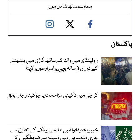
ہمارے ساتھ شامل ہوں
پاکستان
راولپنڈی میں والد کے ساتھ گاڑی میں بیٹھنے
کے دوران 6 سالہ بچی پراسرار طور پر لاپتا
کراچی میں ڈکیتی مزاحمت پر چوکیدار جاں بحق
خیبرپختونخوا میں عالمی بینک کے تعاون سے
جاری منصوبوں میں مبینہ بے ضابطگیوں کا