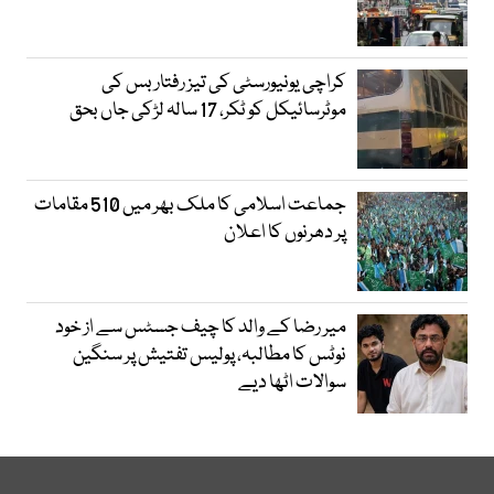
کراچی یونیورسٹی کی تیز رفتار بس کی
موٹرسائیکل کو ٹکر، 17 سالہ لڑکی جاں بحق
جماعت اسلامی کا ملک بھر میں 510 مقامات
پر دھرنوں کا اعلان
میر رضا کے والد کا چیف جسٹس سے از خود
نوٹس کا مطالبہ، پولیس تفتیش پر سنگین
سوالات اٹھا دیے