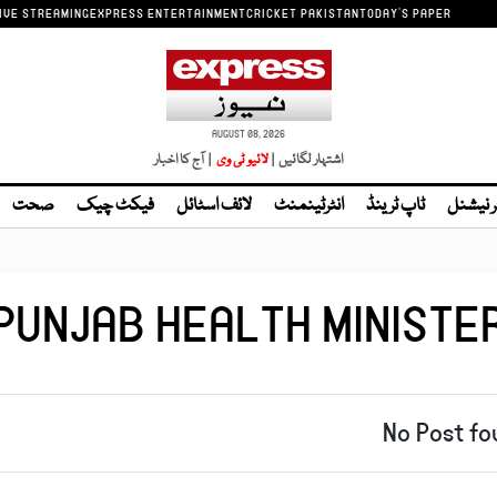
IVE STREAMING
EXPRESS ENTERTAINMENT
CRICKET PAKISTAN
TODAY'S PAPER
AUGUST 08, 2026
اشتہار لگائیں |
لائیو ٹی وی
| آج کا اخبار
ر نیشنل
ٹاپ ٹرینڈ
انٹرٹینمنٹ
لائف اسٹائل
فیکٹ چیک
صحت
PUNJAB HEALTH MINISTE
No Post fo