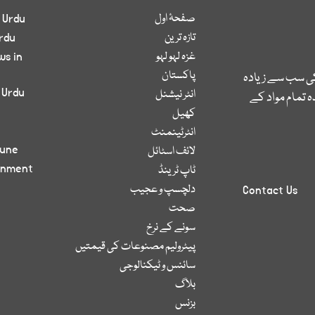
صفحۂ اول
 Urdu
تازہ ترین
rdu
غزہ لہو لہو
ws in
پاکستان
کی سب سے زیادہ
 Urdu
انٹر نیشنل
 تمام مواد کے
کھیل
انٹرٹینمنٹ
bune
لائف اسٹائل
inment
ٹاپ ٹرینڈ
دلچسپ و عجیب
Contact Us
صحت
سونے کے نرخ
پیٹرولیم مصنوعات کی قیمتیں
سائنس و ٹیکنالوجی
بلاگ
بزنس