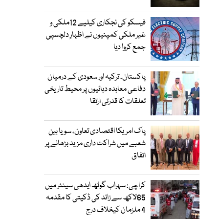
فیسکو کی نجکاری کیلیے 12ملکی و
غیر ملکی کمپنیوں نے اظہارِ دلچسپی
جمع کروا دیا
پاکستان، ترکیہ اور سعودی کے درمیان
دفاعی معاہدہ دہائیوں پر محیط تاریخی
تعلقات کا قدرتی ارتقا
پاک امریکا اقتصادی تعاون، سویا بین
شعبے میں شراکت داری مزید بڑھانے پر
اتفاق
کراچی: سہراب گوٹھ ایدھی سینٹر میں
65لاکھ سے زائد کی ڈکیتی کا مقدمہ
4 ملزمان کیخلاف درج