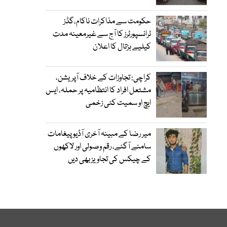
حکومت سے مذاکرات ناکام،گڈز
ٹرانسپورٹرز کا آج سے غیرمعینہ مدت
کیلیے ہڑتال کا اعلان
کراچی: تجاوزات کے خلاف آپریشن،
مشتعل افراد کا انتظامیہ پر حملہ، ایس
ایچ او سمیت کئی زخمی
میر رضا کے مبینہ آخری آڈیو پیغامات
سامنے آگئے، رقم وصولی اور لاکھوں
کے چیکس کی تجاویز بھی دیں