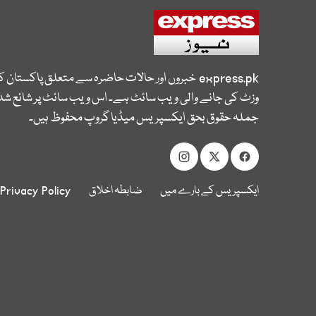
express.pk
خبروں اور حالات حاضرہ سے متعلق پاکستان 
وزٹ کی جانے والی ویب سائٹ ہے۔ اس ویب سائٹ پر شائع شدہ
جملہ حقوق بحق ایکسپریس میڈیا گروپ محفوظ ہیں۔
ایکسپریس کے بارے میں
ضابطہ اخلاق
Privacy Policy