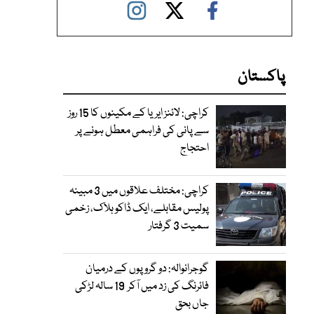
پاکستان
کراچی: لائنز ایریا کے مکینوں کا 15 روز
سے پانی کی فراہمی معطل ہونے پر
احتجاج
کراچی: مختلف علاقوں میں 3 مبینہ
پولیس مقابلے، ایک ڈاکو ہلاک، زخمی
سمیت 3 گرفتار
گوجرانوالہ: دو گروپوں کے درمیان
فائرنگ کی زد میں آکر 19 سالہ لڑکی
جاں بحق