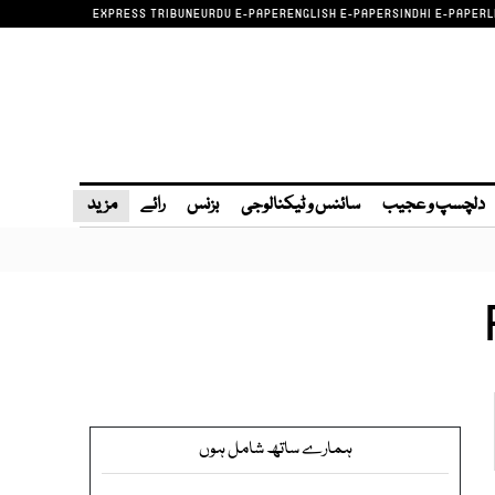
EXPRESS TRIBUNE
URDU E-PAPER
ENGLISH E-PAPER
SINDHI E-PAPER
L
دلچسپ و عجیب
سائنس و ٹیکنالوجی
بزنس
رائے
مزید
ہمارے ساتھ شامل ہوں