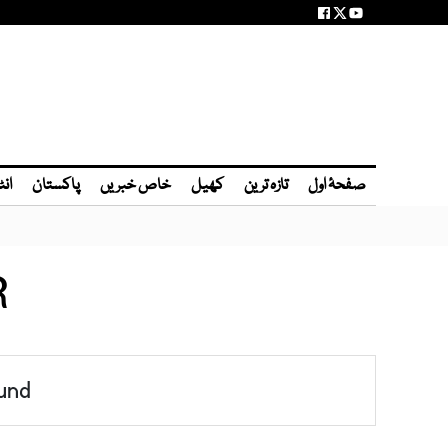
صفحۂ اول
تازہ ترین
کھیل
خاص خبریں
پاکستان
انٹ
R
und