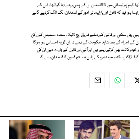
 تاہم پارلیمانی امور کا قلمدان ان کے پاس رہنے دیا گیا تھا۔ اس کے
ایسا ہوا تھا کہ قانون اور پارلیمانی امور کے قلمدان الگ الگ کردیے گئے
 نہیں چل سکتی اور قانون کے مشیر فاروق ایچ نائیک سندھ اسمبلی کے رکن
کے اجراء کے بعد شاید حکومت کے ذمے داران کو یہ احساس ہوا ہوگا
 خودوکالت بھی کرتے رہے ہیں اور آئین اور قانون کے بارے میں ان کی
ا۔ ڈاکٹر سکندر میندھرو کے پاس بدستور قانون کا قلمدان رہے گا۔