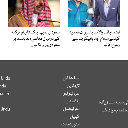
ارشد چائے والا نے پاسپورٹ تجدید
سعودی عرب، پاکستان اور ترکیہ
کیلئے اسلام آباد ہائیکورٹ سے
کے درمیان دفاعی معاہدے پر
رجوع کرلیا
سعودی وزیر کا بیان
صفحۂ اول
 Urdu
تازہ ترین
rdu
غزہ لہو لہو
ws in
پاکستان
کی سب سے زیادہ
انٹر نیشنل
 Urdu
 تمام مواد کے
کھیل
انٹرٹینمنٹ