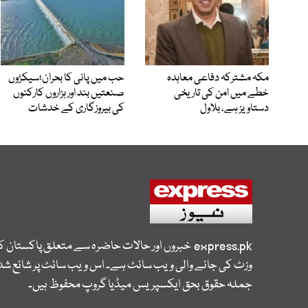
مکہ مشترکہ دفاعی معاہدہ
حب میں پانی کا بحران؛سیکڑوں
خطے میں امن کی تاریخی
صنعتیں بند اور ہزاروں کارکنوں
دستاویز ہے، بلاول
کی بیروزگاری کے خدشات
express.pk
خبروں اور حالات حاضرہ سے متعلق پاکستان 
وزٹ کی جانے والی ویب سائٹ ہے۔ اس ویب سائٹ پر شائع شدہ
جملہ حقوق بحق ایکسپریس میڈیا گروپ محفوظ ہیں۔