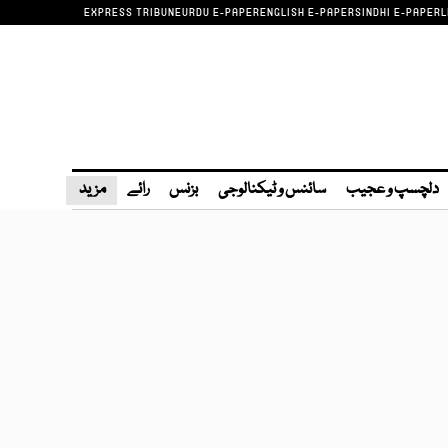
EXPRESS TRIBUNE
URDU E-PAPER
ENGLISH E-PAPER
SINDHI E-PAPER
L
دلچسپ و عجیب
سائنس و ٹیکنالوجی
بزنس
رائے
مزید