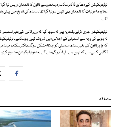
نوٹیفیکیشن کے مطابق ڈاکٹر سکندر میندھروسے قانون کا قلمدان واپس لیا گیا تھا
علاوہ ماحولیات کا قلمدان بھی انہیں سونپا گیا تھا۔ سندھ کی تاریخ میں پہلی بار 
تھے۔
نوٹیفیکیشن جاری کرتے وقت یہ بھی نہ سوچا گیا کہ وزیر قانون کے بغیر اسمبلی
نہ ہونے کی وجہ سے اسمبلی کے اجلاس میں شریک نہیں ہوسکتے۔ نوٹیفیکیشن 
کہ وزیر قانون کے بغیر سندھ اسمبلی کو چلانا مشکل ہوگا۔ ڈاکٹر سکندر میندھرو
آگاہی کسی سے کم نہیں ہے۔ لہذاٰ دو گھنٹے کے بعد نوٹیفیکیشن منسوخ کردیا گی
متعلقہ