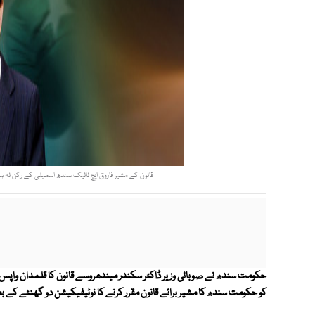
قانون کے مشیر فاروق ایچ نائیک سندھ اسمبلی کے رکن ن
حکومت سندھ نے صوبائی وزیر ڈاکٹر سکندر میندھروسے قانون کا قلمدان واپس لینے
کو حکومت سندھ کا مشیر برائے قانون مقرر کرنے کا نوٹیفیکیشن دو گھنٹے کے بع