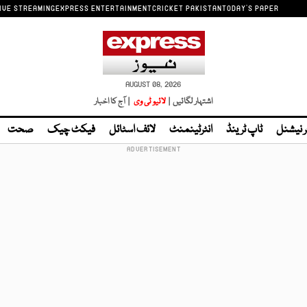
IVE STREAMING
EXPRESS ENTERTAINMENT
CRICKET PAKISTAN
TODAY'S PAPER
AUGUST 08, 2026
اشتہار لگائیں |
لائیو ٹی وی
| آج کا اخبار
ر نیشنل
ٹاپ ٹرینڈ
انٹرٹینمنٹ
لائف اسٹائل
فیکٹ چیک
صحت