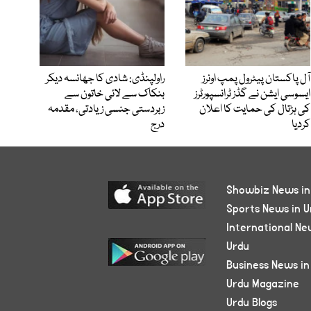
آل پاکستان پیٹرول پمپ اونرز
راولپنڈی: شادی کا جھانسہ دیکر
ایسوسی ایشن نے گڈز ٹرانسپورٹرز
بنکاک سے لائی خاتون سے
کی ہڑتال کی حمایت کا اعلان
زبردستی جنسی زیادتی، مقدمہ
کردیا
درج
Showbiz News in
Sports News in U
International Ne
Urdu
Business News in
Urdu Magazine
Urdu Blogs