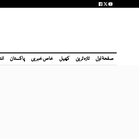
صفحۂ اول
تازہ ترین
کھیل
خاص خبریں
پاکستان
انٹ