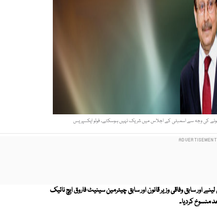
ہ ہونے کی وجہ سے اسمبلی کے اجلاس میں شریک نہیں ہوسکتے۔ فوٹو ایکسپریس
 اور سابق وفاقی وزیر قانون اور سابق چیئرمین سینیٹ فاروق ایچ نائیک
د منسوخ کردیا۔