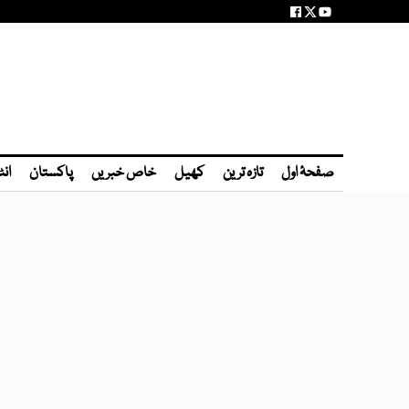
صفحۂ اول
تازہ ترین
کھیل
خاص خبریں
پاکستان
انٹ