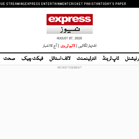
IVE STREAMING
EXPRESS ENTERTAINMENT
CRICKET PAKISTAN
TODAY'S PAPER
AUGUST 07, 2026
اشتہار لگائیں |
لائیو ٹی وی
| آج کا اخبار
ر نیشنل
ٹاپ ٹرینڈ
انٹرٹینمنٹ
لائف اسٹائل
فیکٹ چیک
صحت