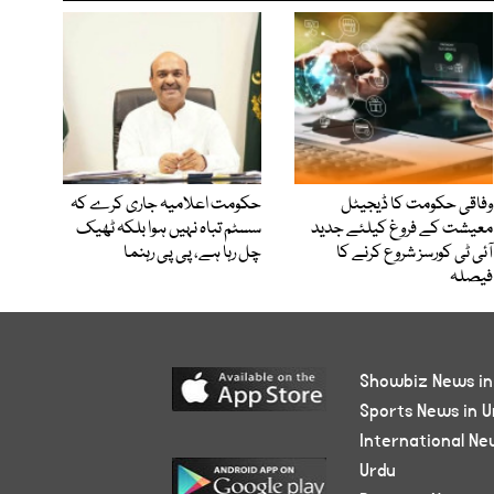
وفاقی حکومت کا ڈیجیٹل
حکومت اعلامیہ جاری کرے کہ
معیشت کے فروغ کیلئے جدید
سسٹم تباہ نہیں ہوا بلکہ ٹھیک
آئی ٹی کورسز شروع کرنے کا
چل رہا ہے، پی پی رہنما
فیصلہ
Showbiz News in
Sports News in U
International Ne
Urdu