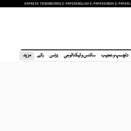
EXPRESS TRIBUNE
URDU E-PAPER
ENGLISH E-PAPER
SINDHI E-PAPER
L
دلچسپ و عجیب
سائنس و ٹیکنالوجی
بزنس
رائے
مزید