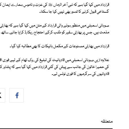
قرارداد میں کہا گیا ہے کہ نبی آخر الزماں ﷺ کی عزت و ناموس ہمارے ایمان 
گستاخی قبول کرنے کا تصور بھی نہیں کیا جا سکتا۔
صوبائی اسمبلی میں منظور ہونے والی قرارداد کے متن میں کہا گیا ہے کہ بھا
مذمت ہیں، جس پر بھارتی سفیر کو طلب کرکے احتجاج ریکارڈ کرایا جائے، ساتھ
قرارداد میں بھارتی مصنوعات کے مکمل بائیکاٹ کا بھی مطالبہ کیا گیا۔
علاوہ ازیں صوبائی اسمبلی میں قادیانیت کی تبلیغ کی روک تھام کے لیے فوری ا
کی حمیرا خاتون کی جانب سے پیش کی گئی قرارداد میں کہا گیا ہے کہ پشاور ک
قادیانیوں کی سرگرمیوں کا فوری نوٹس لے۔
متعلقہ