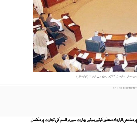
 ہمارے ایمان کا لازمی جزو ہے، قرارداد (فوٹو فائل)
ر مذمتی قرارداد منظور کرتے ہوئے بھارت سے ہر قسم کی تجارت پر مکمل