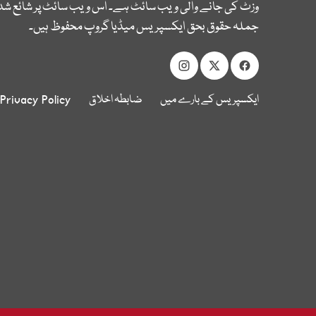
وزٹ کی جانے والی ویب سائٹ ہے۔ اس ویب سائٹ پر شائع شدہ
جملہ حقوق بحق ایکسپریس میڈیا گروپ محفوظ ہیں۔
ایکسپریس کے بارے میں
ضابطہ اخلاق
Privacy Policy