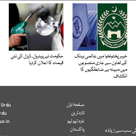
خیبرپختونخوا میں عالمی بینک
حکومت نے پیٹرول، ڈیزل کی نئی
کے تعاون سے جاری منصوبوں
قیمت کا اعلان کردیا
میں مبینہ بے ضابطگیوں کا
انکشاف
صفحۂ اول
 Urdu
تازہ ترین
rdu
غزہ لہو لہو
ws in
پاکستان
کی سب سے زیادہ