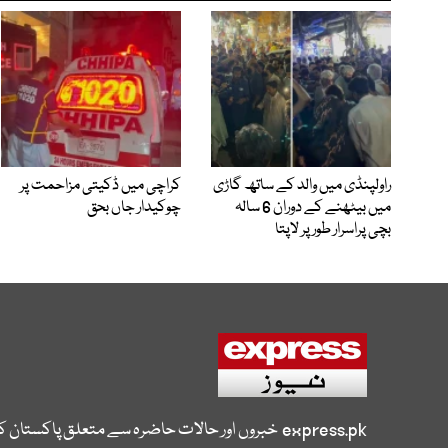
راولپنڈی میں والد کے ساتھ گاڑی
کراچی میں ڈکیتی مزاحمت پر
میں بیٹھنے کے دوران 6 سالہ
چوکیدار جاں بحق
بچی پراسرار طور پر لاپتا
express.pk
خبروں اور حالات حاضرہ سے متعلق پاکستان 