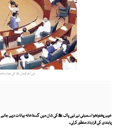
نبی آخر الزماں ﷺ کی عزت و ناموس
خیبر پختونخوا اسمبلی نے نبی پاک ﷺکی شان میں گستاخانہ بیانات دیے جانے پ
پابندی کی قرارداد منظور کرلی۔