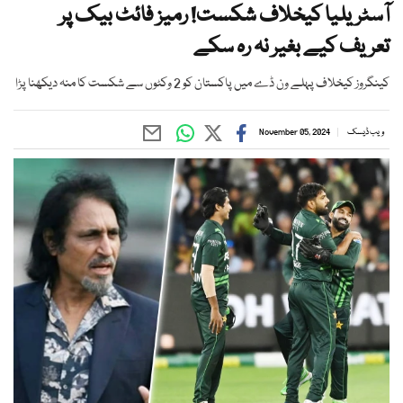
آسٹریلیا کیخلاف شکست! رمیز فائٹ بیک پر
تعریف کیے بغیر نہ رہ سکے
کینگروز کیخلاف پہلے ون ڈے میں پاکستان کو 2 وکٹوں سے شکست کا منہ دیکھنا پڑا
ویب ڈیسک
November 05, 2024