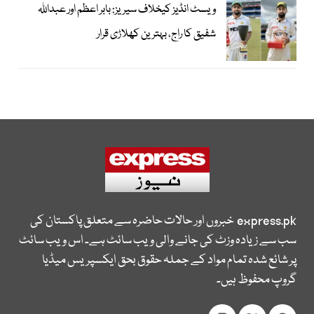
ویسٹ انڈیز کیخلاف سیریز: بابر اعظم اور عبداللہ
شفیق کا راج، بہترین کھلاڑی قرار
express.pk
خبروں اور حالات حاضرہ سے متعلق پاکستان کی
سب سے زیادہ وزٹ کی جانے والی ویب سائٹ ہے۔ اس ویب سائٹ
پر شائع شدہ تمام مواد کے جملہ حقوق بحق ایکسپریس میڈیا
گروپ محفوظ ہیں۔