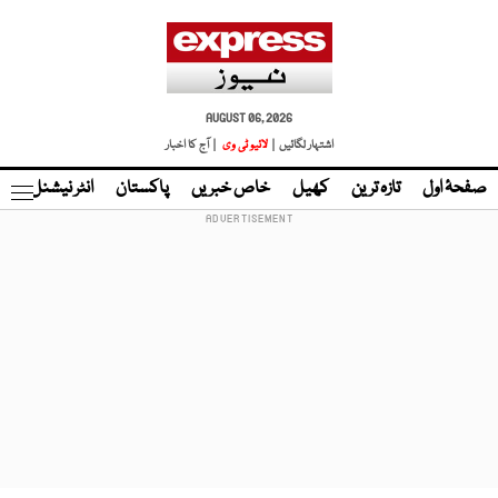
AUGUST 06, 2026
اشتہار لگائیں |
لائیو ٹی وی
| آج کا اخبار
صفحۂ اول
تازہ ترین
کھیل
خاص خبریں
پاکستان
انٹر نیشنل
ٹا