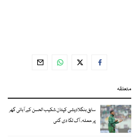
متعلقہ
سابق بنگلادیشی کپتان شکیب الحسن کے آبائی گھر
پر حملہ، آگ لگا دی گئی