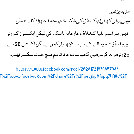
مزید پڑھیں:
وہی پرانی کہانی! پاکستان کی شکست پر احمد شہزاد کا ردعمل
انہوں نے آسٹریلیا کیخلاف جارحانہ بالنگ کی لیکن ایکسٹراز کے رنز
اور جلد آؤٹ ہوجانے کے سبب کچھ رنز کم رہے، اگر پاکستان 20 سے
25 رنز مزید کرنے میں کامیاب ہوجاتا تو ہم میچ جیت سکتے تھے۔
https://www.facebook.com/reel/2028172197685793?
%2F%2Fwww.facebook.com%2Fshare%2Fr%2FpeJjbpMfapq7UAXc%2F