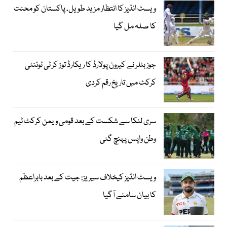
ویسٹ انڈیز کا انتظار مزید طویل، پاکستان کو محنت
کا صلہ مل گیا
جوز بٹلر نے کیرون پولارڈ کا ریکارڈ توڑ کر ٹی ٹوئنٹی
کرکٹ میں تاریخ رقم کردی
سری لنکا سے شکست کے بعد قومی ویمن کرکٹ ٹیم
وطن واپس پہنچ گئی
ویسٹ انڈیز کیخلاف سیریز: جیت کے بعد بابراعظم
کا بیان سامنے آگیا