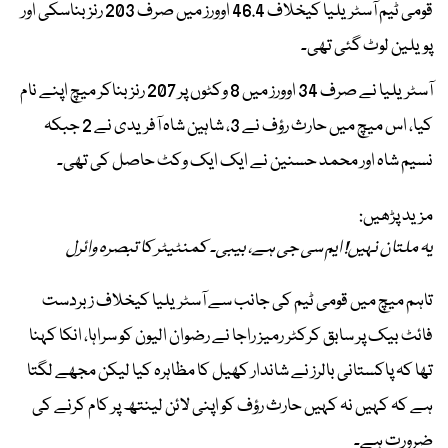
قومی ٹیم آسٹریلیا کیخلاف 46.4 اوورز میں صرف 203 رنز بناسکی اور
پویلین لوٹ گئی تھی۔
آسٹریلیا نے صرف 34 اوورز میں 8 وکٹوں پر 207 رنز بناکر میچ اپنے نام
کیا، اس میچ میں حارث رؤف نے 3، شاہین شاہ آفریدی نے 2 جبکہ
نسیم شاہ اور محمد حسنین نے ایک ایک وکٹ حاصل کی تھی۔
مزید پڑھیں:
یہ ملتان نہیں! ایم سی جی ہے، بیبی۔ کمنٹیٹر کا تبصرہ وائرل
تاہم میچ میں قومی ٹیم کی جانب سے آسٹریلیا کیخلاف زبردست
فائٹ بیک پر سابق کرکٹر رمیز راجا نے رضوان الیون کو سراہا، انکا کہنا
تھا کہ پاکستانی بالرز نے شاندار کھیل کا مظاہرہ کیا لیکن مجھے لگتا
ہے کہ کہیں نہ کہیں حارث رؤف کو اپنی لائن لینتھ پر کام کرنے کی
ضرورت ہے۔