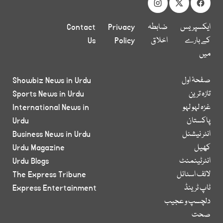
ایکسپریس
ضابطہ
Privacy
Contact
کے بارے
اخلاق
Policy
Us
میں
صفحۂ اول
Showbiz News in Urdu
تازہ ترین
Sports News in Urdu
غزہ لہو لہو
International News in
پاکستان
Urdu
انٹر نیشنل
Business News in Urdu
کھیل
Urdu Magazine
انٹرٹینمنٹ
Urdu Blogs
لائف اسٹائل
The Express Tribune
ٹاپ ٹرینڈ
Express Entertainment
دلچسپ و عجیب
صحت