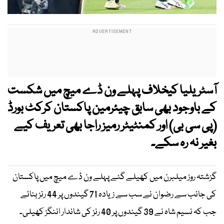
آسٹریلیا کیخلاف پہلے ون ڈے میچ میں شکست
کے باوجود بھی سابق چیئرمین پاکستان کرکٹ بورڈ
(پی سی بی) اور کمنٹیٹر رمیز راجا بھی تعریف کیے
بغیر نہ رہ سکے۔
گزشتہ روز میلبرن میں کھیلے گئے پہلے ون ڈے میچ میں پاکستان
کی جانب سے رضوان نے سب سے زیادہ 71 گیندوں پر 44 رنز بنائے
جب کہ نسیم شاہ نے 39 گیندوں پر 40 رنز کی شاندار اننگز کھیلی۔