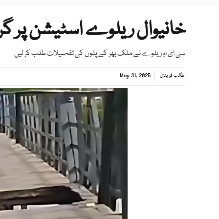
خانیوال ریلوے اسٹیشن پر گرنے والا پل 160
سی ای او ریلوے نے ملک بھر کے پلوں کی تفصیلات طلب کر لیں
طالب فریدی
May 31, 2025