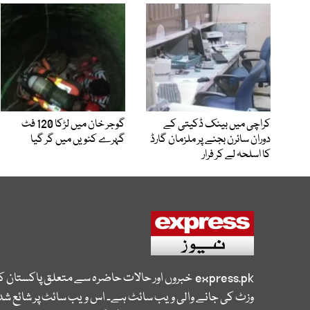
کراچی میں بینک ڈکیتی کے
گوجر خان میں لڑکا 120 فٹ
دوران سائرن بجنے پر ملزمان گارڈ
گہرے کنویں میں گر گیا
کا اسلحہ لے کر فرار
express.pk
خبروں اور حالات حاضرہ سے متعلق پاکستان 
وزٹ کی جانے والی ویب سائٹ ہے۔ اس ویب سائٹ پر شائع شدہ