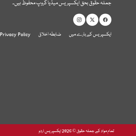
جملہ حقوق بحق ایکسپریس میڈیا گروپ محفوظ ہیں۔
ایکسپریس کے بارے میں
ضابطہ اخلاق
Privacy Policy
تمام مواد کے جملہ حقوق © 2026 ایکسپریس اردو