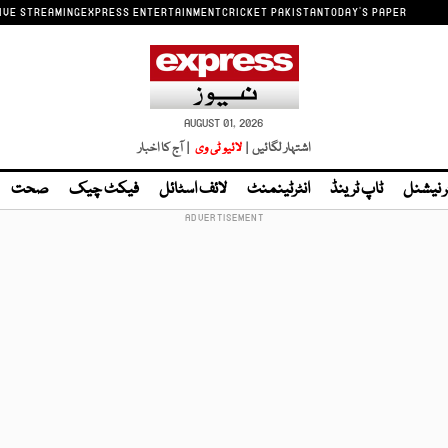
IVE STREAMING
EXPRESS ENTERTAINMENT
CRICKET PAKISTAN
TODAY'S PAPER
AUGUST 01, 2026
اشتہار لگائیں |
لائیو ٹی وی
| آج کا اخبار
ر نیشنل
ٹاپ ٹرینڈ
انٹرٹینمنٹ
لائف اسٹائل
فیکٹ چیک
صحت