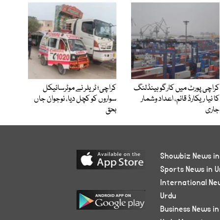
کراچی پورٹ میں کارگو ہینڈلنگ
کراچی؛ ٹریلر نے موٹرسائیکل
کا نیا ریکارڈ قائم، اعداد وشمار
سواروں کو کچل دیا، نوجوان جاں
جاری
بحق
Showbiz News in
Sports News in U
International Ne
Urdu
Business News in