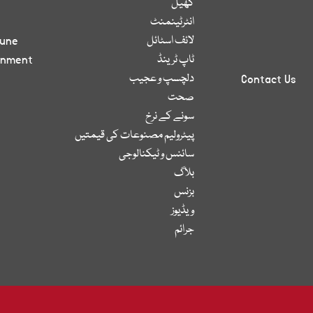
کھیل
انٹرٹینمنٹ
لائف اسٹائل
bune
ٹاپ ٹرینڈ
inment
دلچسپ و عجیب
Contact Us
صحت
سونے کے نرخ
پیٹرولیم مصنوعات کی قیمتیں
سائنس و ٹیکنالوجی
بلاگ
بزنس
ویڈیوز
جرائم