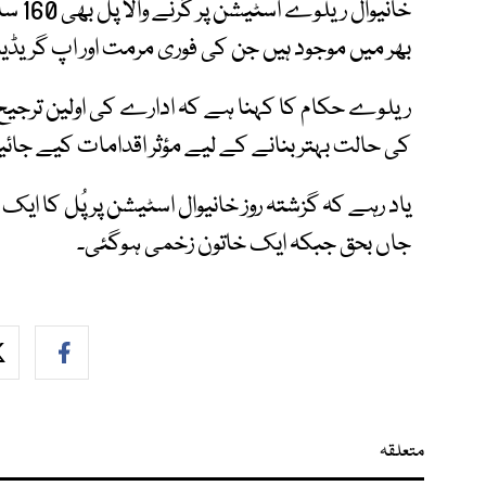
خانیو
بھر میں موجود ہیں جن کی فوری مرمت اور اپ گریڈی
ریلوے حکام کا کہنا ہے کہ ادارے کی اولین ترجیح 
کی حالت بہتر بنانے کے لیے مؤثر اقدامات کیے جائ
یاد رہے کہ گزشتہ روز خانیوال اسٹیشن پر پُل کا ا
جاں بحق جبکہ ایک خاتون زخمی ہوگئی۔
متعلقہ