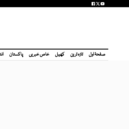
صفحۂ اول
تازہ ترین
کھیل
خاص خبریں
پاکستان
انٹ