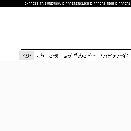
EXPRESS TRIBUNE
URDU E-PAPER
ENGLISH E-PAPER
SINDHI E-PAPER
L
دلچسپ و عجیب
سائنس و ٹیکنالوجی
بزنس
رائے
مزید