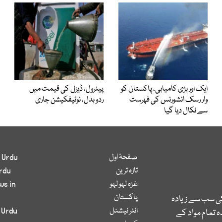
ایک اور بڑی کامیابی، پاکستان کو
پیٹرول، ڈیزل کی قیمت میں
وار رسک انشورنس کی فہرست
ردوبدل، نوٹیفکیشن جاری
سے نکال دیا گیا
صفحۂ اول
 Urdu
تازہ ترین
rdu
غزہ لہو لہو
ws in
پاکستان
کی سب سے زیادہ
انٹر نیشنل
 Urdu
 تمام مواد کے