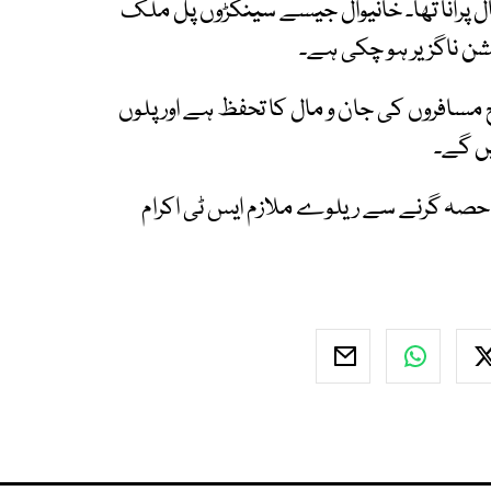
ال ریلوے اسٹیشن پر گرنے والا پل بھی 160 سال پرانا تھا۔ خانیوال جیسے سینکڑوں پل ملک
شن ناگزیر ہو چکی ہے۔
مسافروں کی جان و مال کا تحفظ ہے اور پلوں
یں گے۔
یک حصہ گرنے سے ریلوے ملازم ایس ٹی اکرام