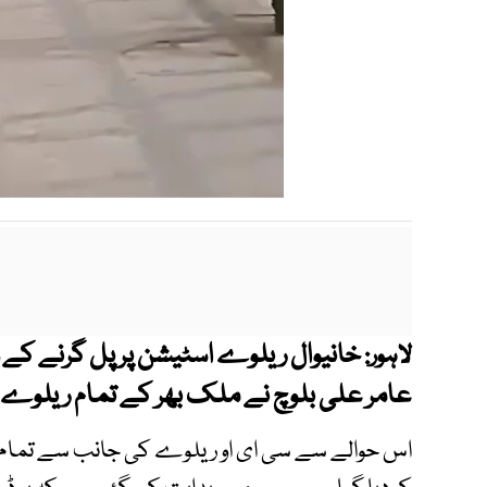
خانیوال ریلوے اسٹیشن پر پل گرنے کے 
لاہور:
عامر علی بلوچ نے ملک بھر کے تمام ریلوے 
اس حوالے سے سی ای او ریلوے کی جانب سے تمام ڈ