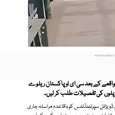
واقعے کے بعد سی ای او پاکستان ریلوے
پلوں کی تفصیلات طلب کر لیں۔
ویژنل سپرنٹنڈنٹس کو باقاعدہ مراسلہ جاری