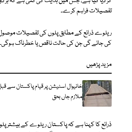
کر دیا گیا ہے، جس میں ہدایت کی گئی ہے کہ ہر ڈ
تفصیلات فراہم کرے۔
ریلوے ذرائع کے مطابق پلوں کی تفصیلات موصول ہ
کی جائے گی جن کی حالت ناقص یا خطرناک ہوگی۔
مزید پڑھیں
خانیوال اسٹیشن پر قیام پاکستان سے قبل
ملازم جاں بحق