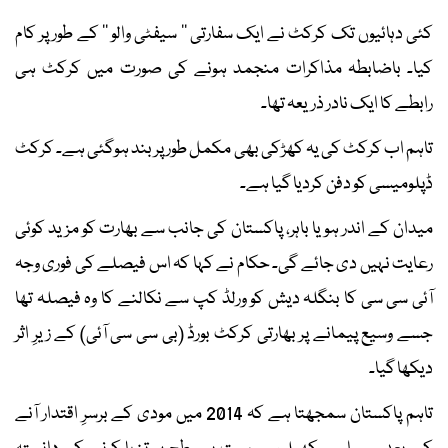
کئی دہائیوں تک کرکٹ نے ایک سفارتی ’’ سیفٹی والو ‘‘ کے طور پر کام
کیا۔ باضابطہ مذاکرات منجمد ہونے کی صورت میں کرکٹ ہی
رابطے کا ایک نادر ذریعہ تھا۔
تاہم اب کرکٹ کی یہ کھڑکی بھی مکمل طور پر بند ہوگئی ہے۔ کرکٹ
ڈپلومیسی کو دفن کردیا گیا ہے۔
میدان کے اندر ہو یا باہر، پاکستان کی جانب سے بھارت کو مزید کوئی
رعایت نہیں دی جائے گی۔ حکام نے کہا کہ اس فیصلے کی فوری وجہ
آئی سی سی کا بنگلہ دیش کو ورلڈ کپ سے نکالنے کا وہ فیصلہ تھا
جسے وسیع پیمانے پر بھارتی کرکٹ بورڈ (بی سی سی آئی) کے زیرِ اثر
دیکھا گیا۔
تاہم پاکستان سمجھتا ہے کہ 2014 میں مودی کے برسرِ اقتدار آنے