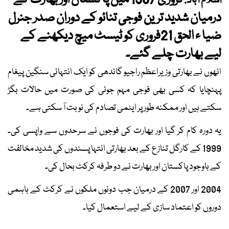
فروری 1987 میں پاکستان اور بھارت کے
اسلام آباد:
درمیان شدید ترین فوجی تنائو کے دوران صدر جنرل
ضیا ء الحق 21فروری کو ٹیسٹ میچ دیکھنے کے
لیے بھارت چلے گئے۔
انھوں نے بھارتی وزیراعظم راجیو گاندھی کو ایک انتہائی سنگین پیغام
پہنچایا کہ کسی بھی فوجی مہم جوئی کی صورت میں حالات بگڑ
سکتے ہیں اور ممکنہ طور پر ایٹمی تصادم کی نوبت آ سکتی ہے۔
یہ دورہ کام کر گیا اور بھارت کی فوجوں نے سرحدوں سے واپسی کی۔
1999 کے کارگل تنازع کے بعد بھارتی انتہا پسندوں کی شدید مخالفت
کے باوجود پاکستان اور بھارت نے دو طرفہ کرکٹ بحال کی۔
2004 اور 2007 کے درمیان جب دونوں ملکوں نے کرکٹ کے باہمی
دوروں کو اعتماد سازی کے لیے استعمال کیا۔