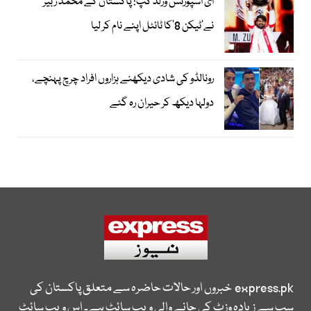
ای اسپورٹس ورلڈ کپ: پاکستان کے محمد زبیر
نے’ٹیکن 8‘کا ٹائٹل اپنے نام کر لیا
رونالڈو کی شادی دیکھنے ہزاروں افراد چرچ پہنچے،
دولہا دیکھ کر حیران رہ گئے
express.pk
خبروں اور حالات حاضرہ سے متعلق پاکستان کی
سب سے زیادہ وزٹ کی جانے والی ویب سائٹ ہے۔ اس ویب سائٹ