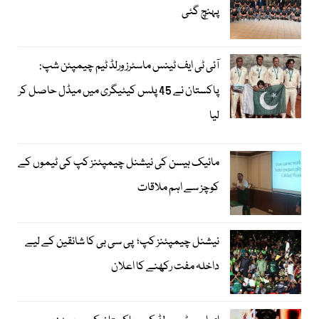
پہنچ گئی
آئی ٹی ایف ٹینس ماسٹرز ورلڈ ٹیم چیمپئن شپ:
پاکستان نے 45 پلس کیٹیگری میں میڈل حاصل کر
لیا
مائیک ہیسن کی نیشنل چیمپئنز کپ کی ٹیموں کے
کوچز سے اہم ملاقات
نیشنل چیمپئنز کپ؛ پی سی بی کا شائقین کے لیے
داخلہ مفت رکھنے کا اعلان