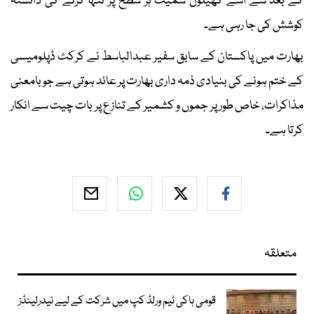
کے بعد سے اسے کھیلوں سمیت ہر سطح پر تنہا کرنے کی دانستہ
کوشش کی جا رہی ہے۔
بھارت میں پاکستان کے سابق سفیر عبدالباسط نے کرکٹ ڈپلومیسی
کے ختم ہونے کی بنیادی ذمہ داری بھارت پر عائد ہوتی ہے جو بامعنی
مذاکرات، خاص طور پر جموں و کشمیر کے تنازع پر بات چیت سے انکار
کرتا ہے۔
متعلقہ
قومی ہاکی ٹیم ورلڈ کپ میں شرکت کے لیے نیدرلینڈز