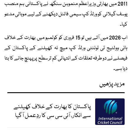
2011 میں بھارتی وزیراعظم منموہن سنگھ نے پاکستانی ہم منصب
یوسف گیلانی کو ورلڈ کپ سیمی فائنل دیکھنے کے لیے موہالی مدعو
کیا۔
اب 2026 میں آتے ہیں تو 15 فروری کو کولمبو میں بھارت کے خلاف
ہائی وولٹیج ٹی ٹوئنٹی ورلڈ کپ میچ نہ کھیلنے کے پاکستان کے
فیصلے نے دو طرفہ تعلقات کے انتہائی کم تر سطح پر پہنچ جانے کا بتا
دیا ہے۔
مزید پڑھیں
پاکستان کا بھارت کے خلاف کھیلنے
سے انکار، آئی سی سی کا ردِعمل آگیا