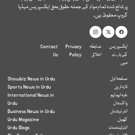
پر شائع شدہ تمام مواد کے جملہ حقوق بحق ایکسپریس میڈیا
گروپ محفوظ ہیں۔
ایکسپریس
ضابطہ
Privacy
Contact
کے بارے
اخلاق
Policy
Us
میں
صفحۂ اول
Showbiz News in Urdu
تازہ ترین
Sports News in Urdu
غزہ لہو لہو
International News in
پاکستان
Urdu
انٹر نیشنل
Business News in Urdu
کھیل
Urdu Magazine
انٹرٹینمنٹ
Urdu Blogs