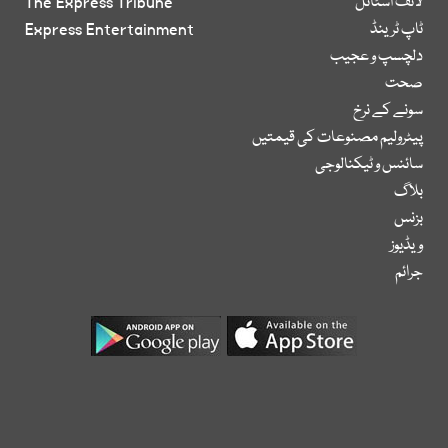
لائف اسٹائل
The Express Tribune
ٹاپ ٹرینڈ
Express Entertainment
دلچسپ و عجیب
صحت
سونے کے نرخ
پیٹرولیم مصنوعات کی قیمتیں
سائنس و ٹیکنالوجی
بلاگ
بزنس
ویڈیوز
جرائم