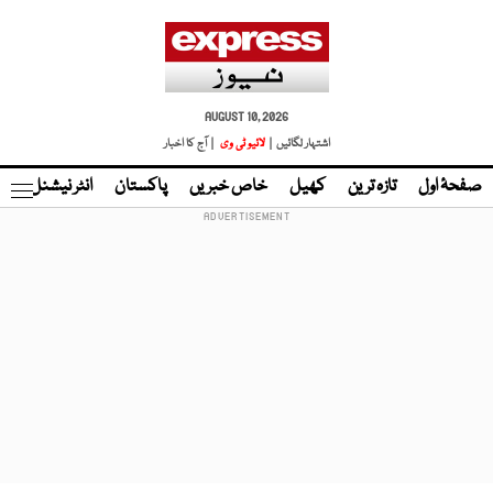
AUGUST 10, 2026
اشتہار لگائیں |
لائیو ٹی وی
| آج کا اخبار
صفحۂ اول
تازہ ترین
کھیل
خاص خبریں
پاکستان
انٹر نیشنل
ٹا