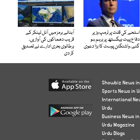
اسلحے کی قلت پر ٹرمپ وزیر
آبنائے ہرمز میں آئل ٹینکر کے
دفاع پیٹ ہیگستھ پر برہم ہو
قریب دھماکوں کی آوازیں،
گئے، واشنگٹن پوسٹ کا بڑا دعویٰ
برطانوی بحری ادارے نے تصدیق
کر دی
Showbiz News in
Sports News in U
International Ne
Urdu
Business News in
Urdu Magazine
Urdu Blogs