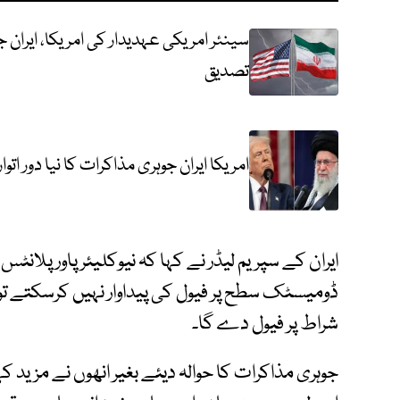
سینئر امریکی عہدیدار کی امریکا، ایرا
تصدیق
امریکا ایران جوہری مذاکرات کا نیا دور ات
ایران کے سپریم لیڈر نے کہا کہ نیوکلیئرپاور پلانٹ
ڈومیسٹک سطح پر فیول کی پیداوار نہیں کرسکتے تو 
شراط پر فیول دے گا۔
جوہری مذاکرات کا حوالہ دیئے بغیر انھوں نے مزید ک