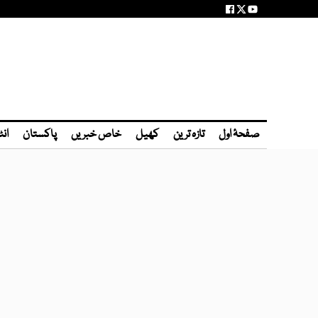
صفحۂ اول
تازہ ترین
کھیل
خاص خبریں
پاکستان
انٹ