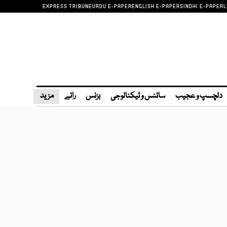
EXPRESS TRIBUNE
URDU E-PAPER
ENGLISH E-PAPER
SINDHI E-PAPER
L
دلچسپ و عجیب
سائنس و ٹیکنالوجی
بزنس
رائے
مزید