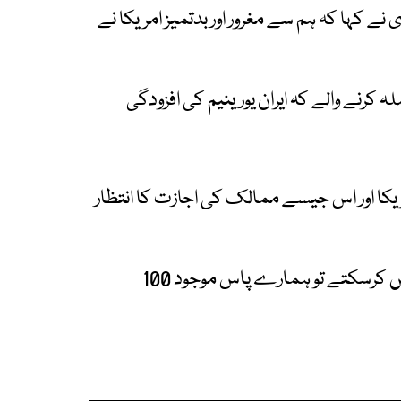
نے کہا کہ ہم سے مغرور اور بدتمیز امریکا نے
لہ کرنے والے کہ ایران یورینیم کی افزودگی
ریکا اور اس جیسے ممالک کی اجازت کا انتظار
آیت اللہ خامنہ ای نے کہا کہ اگر ہم یورینیم افزود نہیں کرسکتے تو ہمارے پاس موجود 100