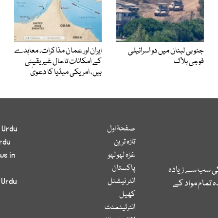
جنوبی لبنان میں دو اسرائیلی
ایران اور عمان مذاکرات، معاہدے
فوجی ہلاک
کے امکانات تاحال غیر یقینی
ہیں، امریکی میڈیا کا دعویٰ
صفحۂ اول
 Urdu
تازہ ترین
rdu
غزہ لہو لہو
ws in
پاکستان
کی سب سے زیادہ
انٹر نیشنل
 Urdu
 تمام مواد کے
کھیل
انٹرٹینمنٹ