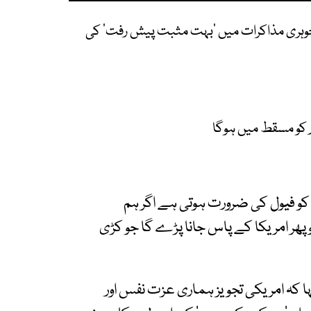
ن جوہری مذاکرات میں 'بہت مثبت پیش رفت' کی
وار کو مسقط میں ہوگا
س کو فیول کی ضرورت ہوتی ہے اگر ہم
پھر امریکا کے پاس جانا پڑے گا جو کڑی
ہا کہ امریکی تجویز ہماری عزت نفس اور