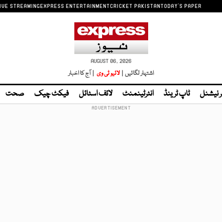
IVE STREAMING
EXPRESS ENTERTAINMENT
CRICKET PAKISTAN
TODAY'S PAPER
AUGUST 06, 2026
اشتہار لگائیں |
لائیو ٹی وی
| آج کا اخبار
ر نیشنل
ٹاپ ٹرینڈ
انٹرٹینمنٹ
لائف اسٹائل
فیکٹ چیک
صحت