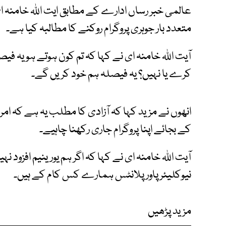
عالمی خبر رساں ادارے کے مطابق ایت اللہ خامنہ ای 
متعدد بار جوہری پروگرام روکنے کا مطالبہ کیا ہے۔
آیت اللہ خامنہ ای نے کہا کہ تم کون ہوتے ہو یہ فیص
کرے یا نہیں؟ یہ فیصلہ ہم خود کریں گے۔
انھوں نے مزید کہا کہ آزادی کا مطلب یہ ہے کہ ام
کے بجائے اپنا پروگرام جاری رکھنا چاہیے۔
نیوکلیئرپاور پلانٹس ہمارے کس کام کے ہیں۔
مزید پڑھیں