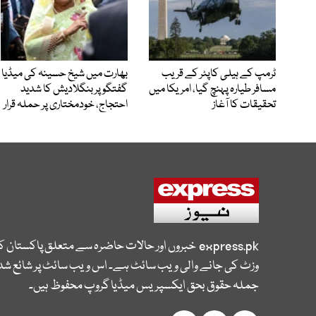
ٹرمپ کے ہیلی کاپٹر کے قریب
بھارت میں شیخ حسینہ کی میڈیا
مسافر طیارہ پہنچ گیا، امریکا میں
گفتگو پر بنگلادیش کا شدید
تحقیقات کا آغاز
احتجاج، خودمختاری پر حملہ قرار
express.pk
خبروں اور حالات حاضرہ سے متعلق پاکستان 
وزٹ کی جانے والی ویب سائٹ ہے۔ اس ویب سائٹ پر شائع شدہ
جملہ حقوق بحق ایکسپریس میڈیا گروپ محفوظ ہیں۔