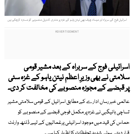
اسرائیل فوج کے سربراہ اور موساد چیف بھی نیتن یاہو کے غزہ پر ملٹری کنٹرول منصوبے کو مسترد کرچکے ہیں
اسرائیلی فوج کے سربراہ کے بعد مشیر قومی
سلامتی نے بھی وزیرِ اعظم نیتن یاہو کے غزہ سٹی
پر قبضے کے مجوزہ منصوبے کی مخالفت کر دی۔
عالمی خبر رساں ادارے کے مطابق اسرائیل کے قومی سلامتی مشیر
تساچی ہانیگبی نے غزہ پر مکمل فوجی قبضے کے منصوبے کو
حماس کی قید میں موجود اسرائیلی یرغمالیوں کے لیے ڈئٹھ وارنٹ
قرار دیتے ہوئے شدید تحفظات کا اظہار کیا ہے۔