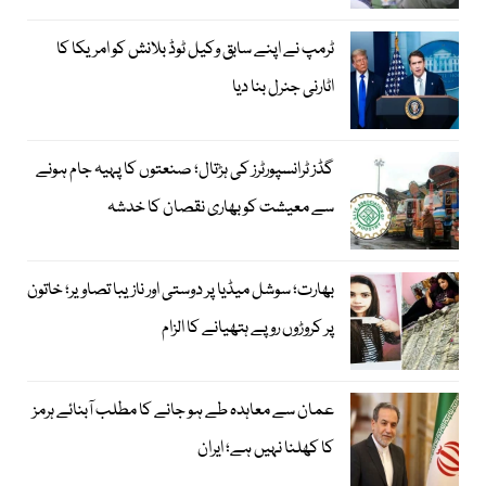
ٹرمپ نے اپنے سابق وکیل ٹوڈ بلانش کو امریکا کا
اٹارنی جنرل بنا دیا
گڈز ٹرانسپورٹرز کی ہڑتال؛ صنعتوں کا پہیہ جام ہونے
سے معیشت کو بھاری نقصان کا خدشہ
بھارت؛ سوشل میڈیا پر دوستی اور نازیبا تصاویر؛ خاتون
پر کروڑوں روپے ہتھیانے کا الزام
عمان سے معاہدہ طے ہو جانے کا مطلب آبنائے ہرمز
کا کھلنا نہیں ہے؛ ایران