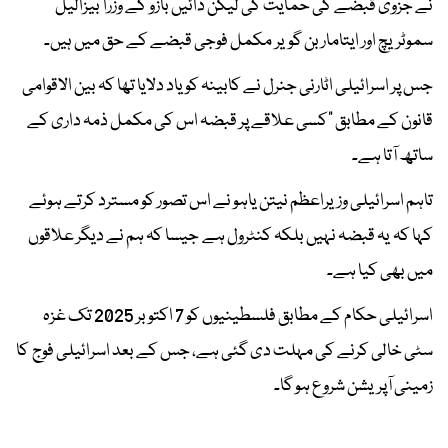
نے جزوی قبضے کی حمایت کی لیکن دائیں بازو کے وزرا بیزالیل
سموٹریچ اور ایتامار بن گویر مکمل فوجی قبضے کے حق میں ہیں۔
جس پر اسرائیلی اٹارنی جنرل نے کابینہ کو یاد دلایا تھا کہ بین الاقوامی
قانون کے مطابق "کسی علاقے پر قبضہ اس کی مکمل ذمہ داری کے
ساتھ آتا ہے۔
تاہم اسرائیلی وزیراعظم نیتن یاہو نے اس تصور کو مسترد کرتے ہوئے
کہا کہ یہ قبضہ نہیں بلکہ کنٹرول ہے جیسا کہ ہم نے دیگر علاقوں
میں بھی کیا ہے۔
اسرائیلی حکام کے مطابق فلسطینیوں کو 7 اکتوبر 2025 تک غزہ
سٹی خالی کرنے کی مہلت دی گئی ہے، جس کے بعد اسرائیلی فوج کا
زمینی آپریشن شروع ہو گا۔