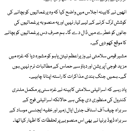
انھوں نے کابینہ اجلاس میں واضح کیا کہ وہ یرغمالیوں کو بچانے کی
کوشش ترک کرنے کے لیے تیار نہیں اور یہ منصوبہ یرغمالیوں کی
جانوں کو خطرے میں ڈال دے گا۔ ہم صرف دس یرغمالیوں کو بچانے
کا موقع کھو دیں گے۔
مشیر قومی سلامتی نے وزیراعظم نیتن یاہو کو مشورہ دیا کہ غزہ میں
مزید فوجی آپریشن اور دباؤ سے حماس کے مطالبات نرم نہیں ہوں
گے۔ ہمیں جنگ بندی مذاکرات کا راستہ اپنانا چاہیے۔
یاد رہے کہ اسرائیلی سلامتی کابینہ نے غزہ سٹی پر مکمل ملٹری
کنٹرول کی منظوری دی چکی ہے حالانکہ اسرائیلی فوج کے
سربراہ چیف آف اسٹاف جنرل ایال زمیر اور خفیہ ایجنسی موساد کے
سربراہ ڈیوڈ برنیا نے بھی اس منصوبے پر تحفظات کا اظہار کیا تھا۔