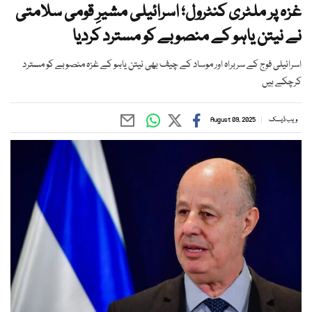
غزہ پر ملٹری کنٹرول؛ اسرائیلی مشیرِ قومی سلامتی
نے نیتن یاہو کے منصوبے کو مسترد کردیا
اسرائیلی فوج کے سربراہ اور موساد کے چیف بھی نیتن یاہو کے غزہ منصوبے کو مسترد
کرچکے ہیں
ویب ڈیسک
August 09, 2025