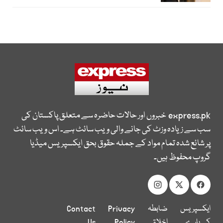
express.pk
خبروں اور حالات حاضرہ سے متعلق پاکستان کی
سب سے زیادہ وزٹ کی جانے والی ویب سائٹ ہے۔ اس ویب سائٹ
پر شائع شدہ تمام مواد کے جملہ حقوق بحق ایکسپریس میڈیا
گروپ محفوظ ہیں۔
ایکسپریس
ضابطہ
Privacy
Contact
کے بارے
اخلاق
Policy
Us