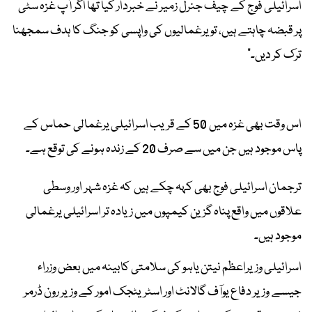
اسرائیلی فوج کے چیف جنرل زمیر نے خبردار کیا تھا اگر آپ غزہ سٹی
پر قبضہ چاہتے ہیں، تو یرغمالیوں کی واپسی کو جنگ کا ہدف سمجھنا
ترک کر دیں۔"
اس وقت بھی غزہ میں 50 کے قریب اسرائیلی یرغمالی حماس کے
پاس موجود ہیں جن میں سے صرف 20 کے زندہ ہونے کی توقع ہے۔
ترجمان اسرائیلی فوج بھی کہہ چکے ہیں کہ غزہ شہر اور وسطی
علاقوں میں واقع پناہ گزین کیمپوں میں زیادہ تر اسرائیلی یرغمالی
موجود ہیں۔
اسرائیلی وزیراعظم نیتن یاہو کی سلامتی کابینہ میں بعض وزراء
جیسے وزیر دفاع یوآف گالانٹ اور اسٹریٹجک امور کے وزیر رون ڈرمر