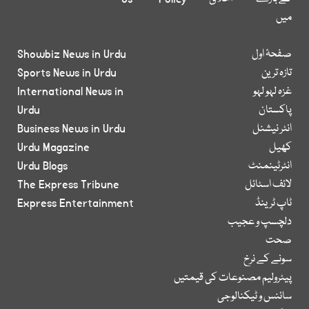
میں
صفحۂ اول
Showbiz News in Urdu
تازہ ترین
Sports News in Urdu
غزہ لہو لہو
International News in
پاکستان
Urdu
انٹر نیشنل
Business News in Urdu
کھیل
Urdu Magazine
انٹرٹینمنٹ
Urdu Blogs
لائف اسٹائل
The Express Tribune
ٹاپ ٹرینڈ
Express Entertainment
دلچسپ و عجیب
صحت
سونے کے نرخ
پیٹرولیم مصنوعات کی قیمتیں
سائنس و ٹیکنالوجی