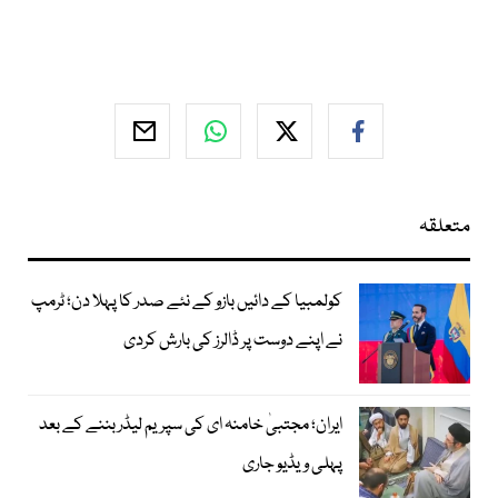
متعلقہ
کولمبیا کے دائیں بازو کے نئے صدر کا پہلا دن؛ ٹرمپ
نے اپنے دوست پر ڈالرز کی بارش کردی
ایران؛ مجتبیٰ خامنہ ای کی سپریم لیڈر بننے کے بعد
پہلی ویڈیو جاری