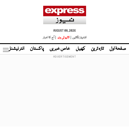
AUGUST 08, 2026
اشتہار لگائیں |
لائیو ٹی وی
| آج کا اخبار
صفحۂ اول
تازہ ترین
کھیل
خاص خبریں
پاکستان
انٹر نیشنل
ٹا