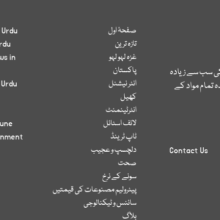
صفحۂ اول
 Urdu
تازہ ترین
rdu
غزہ لہو لہو
ws in
پاکستان
کی سب سے زیادہ
انٹر نیشنل
 Urdu
 تمام مواد کے
کھیل
انٹرٹینمنٹ
لائف اسٹائل
bune
ٹاپ ٹرینڈ
inment
دلچسپ و عجیب
Contact Us
صحت
سونے کے نرخ
پیٹرولیم مصنوعات کی قیمتیں
سائنس و ٹیکنالوجی
بلاگ