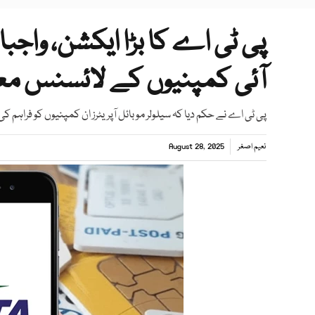
آئی کمپنیوں کے لائسنس م
پی ٹی اے نے حکم دیا کہ سیلولر موبائل آپریٹرز ان کمپنیوں کو فراہم ک
نعیم اصغر
August 28, 2025