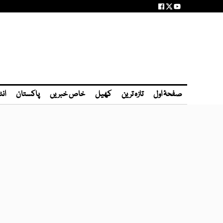
صفحۂ اول
تازہ ترین
کھیل
خاص خبریں
پاکستان
انٹ