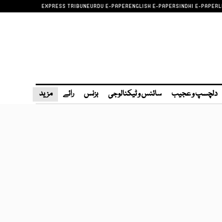
EXPRESS TRIBUNE
URDU E-PAPER
ENGLISH E-PAPER
SINDHI E-PAPER
L
دلچسپ و عجیب
سائنس و ٹیکنالوجی
بزنس
رائے
مزید