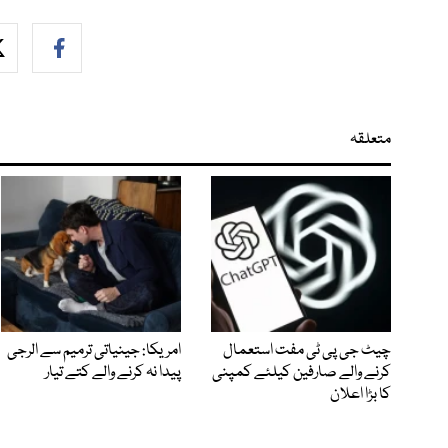
متعلقہ
چیٹ جی پی ٹی مفت استعمال
امریکا: جینیاتی ترمیم سے الرجی
کرنے والے صارفین کیلئے کمپنی
پیدا نہ کرنے والے کتے تیار
کا بڑا اعلان