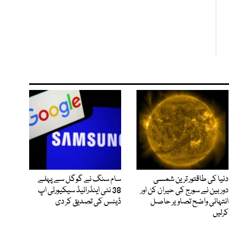
دنیا کی طاقتور ترین شمسی
سام سنگ نے گوگل سے پہلے
دوربین نے سورج کی حیران کن اور
38 نئی اینڈرائیڈ سیکیورٹی اپ
انتہائی واضح تصاویر حاصل
ڈیٹس کی تصدیق کر دی
کرلیں