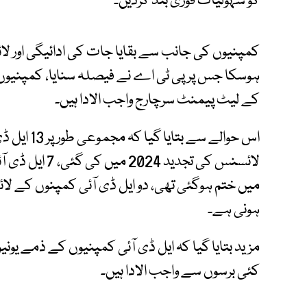
کو سہولیات فوری بند کردیں۔
کمپنیوں کی جانب سے بقایا جات کی ادائیگی اور ل
کے لیٹ پیمنٹ سرچارج واجب الادا ہیں۔
ہونی ہے۔
مزید بتایا گیا کہ ایل ڈی آئی کمپنیوں کے ذمے ی
کئی برسوں سے واجب الادا ہیں۔