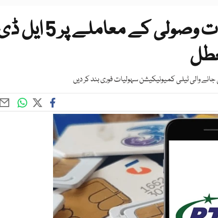
پی ٹی اے کا بڑا ایکشن، واجبات وصولی کے معاملے پر 5 ایل
عطل
ی جانے والی ٹیلی کمیونیکیشن سہولیات فوری بند کر دیں