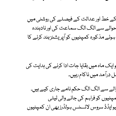
ی) کے خط اور عدالت کے فیصلے کی روشنی میں
حوالے سے الگ الگ سماعت کی اور نادہندہ
ئے مذکورہ کمپنیوں کو آپریشنز بند کرنے کا
 ایک ماہ میں بقایا جات ادا کرنے کی ہدایت کی
درآمد میں ناکام رہیں۔
یوں کے حوالے سے الگ الگ حکم نامے جاری کیے ہیں،
مپنیوں کو فراہم کی جانے والی ٹیلی
و ایڈڈ سروس لائسنس ہولڈرز بھی ان کمپنیوں