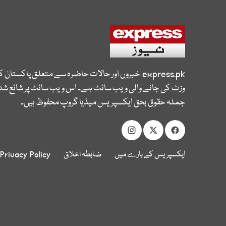
express.pk
خبروں اور حالات حاضرہ سے متعلق پاکستان 
وزٹ کی جانے والی ویب سائٹ ہے۔ اس ویب سائٹ پر شائع شدہ
جملہ حقوق بحق ایکسپریس میڈیا گروپ محفوظ ہیں۔
ایکسپریس کے بارے میں
ضابطہ اخلاق
Privacy Policy