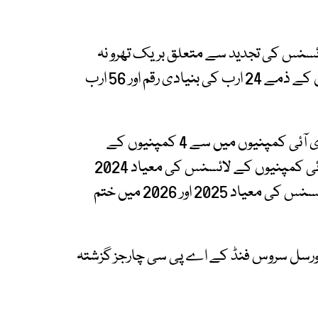
ائسنس کی تجدید سے متعلق بریک تھرو نہ
ہوسکا جس پر پی ٹی اے نے فیصلہ سنایا، کمپنیوں کے ذمے 24 ارب کی بنیادی رقم اور 56 ارب
اس حوالے سے بتایا گیا کہ مجموعی طور پر 13 ایل ڈی آئی کمپنیوں میں سے 4 کمپنیوں کے
لائسنس کی تجدید 2024 میں کی گئی، 7 ایل ڈی آئی کمپنیوں کے لائسنس کی معیاد 2024
میں ختم ہوگئی تھی، دو ایل ڈی آئی کمپنوں کے لائسنس کی معیاد 2025 اور 2026 میں ختم
ونیورسل سروس فنڈ کے اے پی سی چارجز گزشتہ