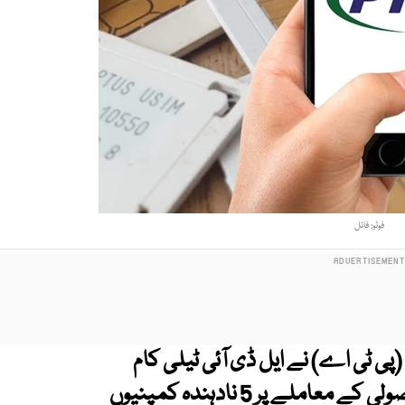
فوٹو: فائل
پی ٹی اے) نے ایل ڈی آئی ٹیلی کام
کمپنیوں سے 80 ارب روپے کے واجبات کی وصولی کے معاملے پر 5 نادہندہ کمپنیوں