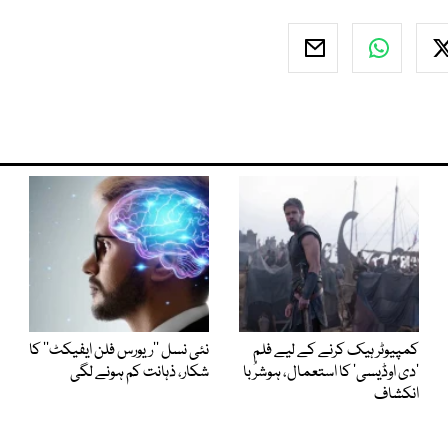
کمپیوٹر ہیک کرنے کے لیے فلم
نئی نسل ’’ریورس فلن ایفیکٹ‘‘ کا
’دی اوڈیسی‘ کا استعمال، ہوشرُبا
شکار، ذہانت کم ہونے لگی
انکشاف