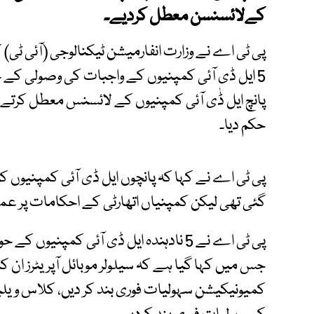
کےلائسنسن معطل کردیے۔
پی ٹی اے نے وزارت انفارمیشن ٹیکنالوجی (آئی ٹ
5 ایل ڈی آئی کمپنیوں کے واجبات کی وصولی کے 
پانچ ایل ڈٰی آئی کمپنیوں کے لائسنس معطل کرتے ہو
حکم دیا۔
پی ٹی اے نے کہا کہ پانچوں ایل ڈی آئی کمپنیوں کو
گئی تھی لیکن کمپنیاں اتھارٹی کے احکامات پر عمل 
پی ٹی اے نے 5 نادہندہ ایل ڈی آئی کمپن
جس میں کہا گیا ہے کہ سیلولر موبائل آپریٹرز ان ک
کمیونیکیشن سہولیات فوری بند کر دیں، کلاس ویلی