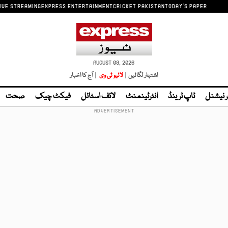
IVE STREAMING
EXPRESS ENTERTAINMENT
CRICKET PAKISTAN
TODAY'S PAPER
AUGUST 08, 2026
اشتہار لگائیں |
لائیو ٹی وی
| آج کا اخبار
ر نیشنل
ٹاپ ٹرینڈ
انٹرٹینمنٹ
لائف اسٹائل
فیکٹ چیک
صحت