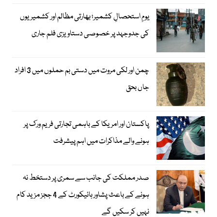
یومِ استحصالِ کشمیر؛ بھارتی مظالم اور کشمیریوں
کی جدوجہد پر خصوصی دستاویزی فلم جاری
چمن اور لکی مروت میں دستی بم حملوں میں 3 افراد
جاں بحق
پاکستان اور امریکا کے باہمی تجارتی فریم ورک پر
ہونے والے مذاکرات میں اہم پیشرفت
صدر مملکت کی جانب سے سمری پر دستخط نہ
ہونے کے باعث پشاور ہائیکورٹ کے 4 ججز مزید کام
نہیں کر سکیں گے