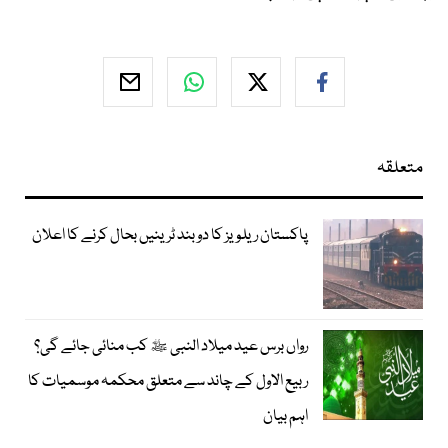
متعلقہ
پاکستان ریلویز کا دو بند ٹرینیں بحال کرنے کا اعلان
رواں برس عید میلاد النبی ﷺ کب منائی جائے گی؟
ربیع الاول کے چاند سے متعلق محکمہ موسمیات کا
اہم بیان