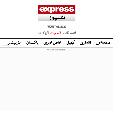
AUGUST 05, 2026
اشتہار لگائیں |
لائیو ٹی وی
| آج کا اخبار
صفحۂ اول
تازہ ترین
کھیل
خاص خبریں
پاکستان
انٹر نیشنل
ٹا