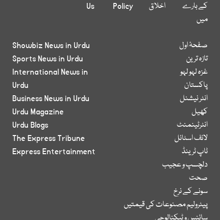
کے بارے
اخلاق
Policy
Us
میں
صفحۂ اول
Showbiz News in Urdu
تازہ ترین
Sports News in Urdu
غزہ لہو لہو
International News in
پاکستان
Urdu
انٹر نیشنل
Business News in Urdu
کھیل
Urdu Magazine
انٹرٹینمنٹ
Urdu Blogs
لائف اسٹائل
The Express Tribune
ٹاپ ٹرینڈ
Express Entertainment
دلچسپ و عجیب
صحت
سونے کے نرخ
پیٹرولیم مصنوعات کی قیمتیں
سائنس و ٹیکنالوجی