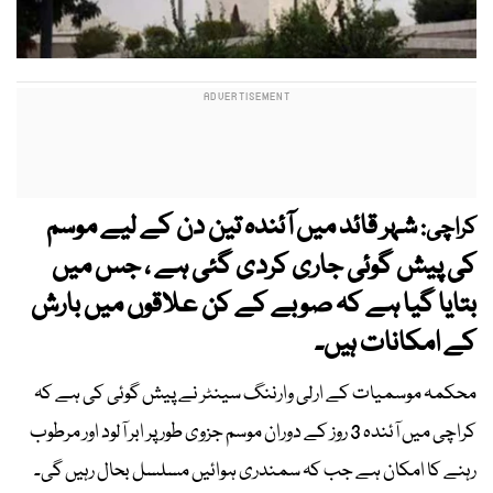
شہر قائد میں آئندہ تین دن کے لیے موسم
کراچی:
کی پیش گوئی جاری کردی گئی ہے ، جس میں
بتایا گیا ہے کہ صوبے کے کن علاقوں میں بارش
کے امکانات ہیں۔
محکمہ موسمیات کے ارلی وارننگ سینٹر نے پیش گوئی کی ہے کہ
کراچی میں آئندہ 3 روز کے دوران موسم جزوی طور پر ابر آلود اور مرطوب
رہنے کا امکان ہے جب کہ سمندری ہوائیں مسلسل بحال رہیں گی۔