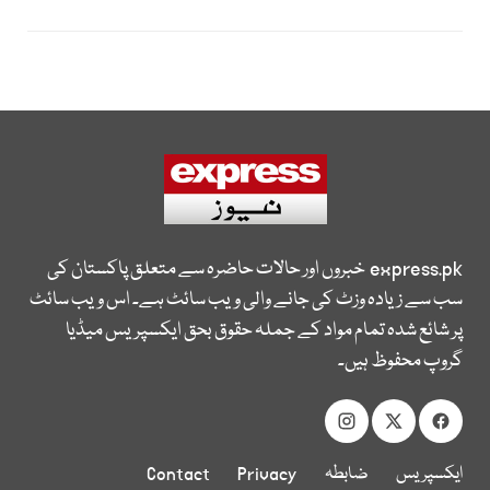
express.pk
خبروں اور حالات حاضرہ سے متعلق پاکستان کی
سب سے زیادہ وزٹ کی جانے والی ویب سائٹ ہے۔ اس ویب سائٹ
پر شائع شدہ تمام مواد کے جملہ حقوق بحق ایکسپریس میڈیا
گروپ محفوظ ہیں۔
ایکسپریس
ضابطہ
Privacy
Contact