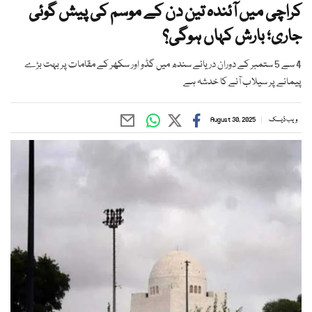
کراچی میں آئندہ تین دن کے موسم کی پیش گوئی
جاری؛ بارش کہاں ہوگی؟
4 سے 5 ستمبر کے دوران دریائے سندھ میں گڈو اور سکھر کے مقامات پر بہت بڑے
پیمانے پر سیلاب آنے کا خدشہ ہے
ویب ڈیسک
August 30, 2025