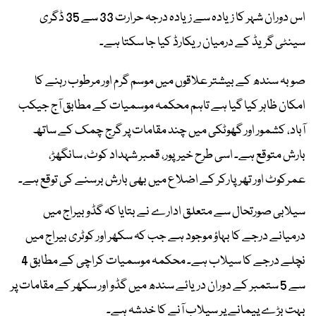
اس دوران شہر کا زیادہ سے زیادہ درجہ حرارت 33 سے 35 ڈگری
سینٹی گریڈ کے درمیان ریکارڈ کیا جا سکتا ہے۔
صوبہ سندھ کے بیشتر علاقوں میں موسم گرم اور مرطوب رہنے کا
امکان ظاہر کیا گیا ہے تاہم محکمہ موسمیات کے مطابق آج جیکب
آباد، کشمور اور گھوٹکی میں چند مقامات پر گرج چمک کے ساتھ
بارش متوقع ہے۔ اسی طرح خیرپور، قمبر شہداد کوٹ، سانگھڑ،
عمرکوٹ اور تھرپارکر کے اضلاع میں بھی بارش برسنے کی توقع ہے۔
سیلابی صورتحال سے متعلق ادارے نے بتایا کہ گڈو بیراج میں
درمیانے درجے کا بہاؤ موجود ہے جب کہ سکھر اور کوٹری بیراج میں
نچلے درجے کا سیلاب ہے۔ محکمہ موسمیات کراچی کے مطابق 4
سے 5 ستمبر کے دوران دریائے سندھ میں گڈو اور سکھر کے مقامات پر
بہت بڑے پیمانے پر سیلاب آنے کا خدشہ ہے۔