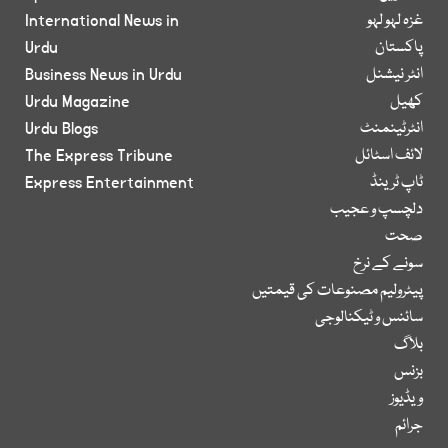
غزہ لہو لہو
International News in
پاکستان
Urdu
انٹر نیشنل
Business News in Urdu
کھیل
Urdu Magazine
انٹرٹینمنٹ
Urdu Blogs
لائف اسٹائل
The Express Tribune
ٹاپ ٹرینڈ
Express Entertainment
دلچسپ و عجیب
صحت
سونے کے نرخ
پیٹرولیم مصنوعات کی قیمتیں
سائنس و ٹیکنالوجی
بلاگ
بزنس
ویڈیوز
جرائم