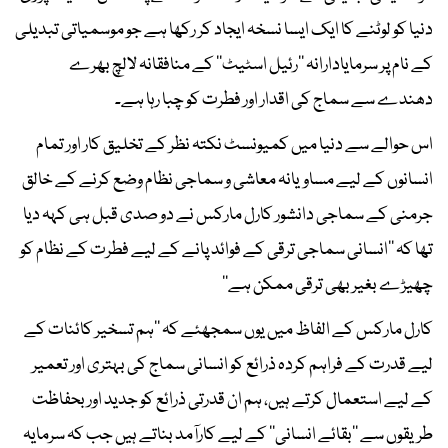
دنیا کو لوٹنے کا ایک ایسا نسخہ ایجاد کر رکھا ہے جو موسمیاتی تبدیلی
کے نام پر سرمایادارانہ ’’رئیل اسٹیٹ‘‘ کے منافقانہ لالچ بھرے
دھندے سے سماج کی اقدار اور فطرت کو چبا رہا ہے۔
اس حوالے سے دنیا میں کمیونسٹ نکتہ نظر کے تخلیق کار اور تمام
انسانوں کے لیے مساویانہ معاشی و سماجی نظام وضع کرنے کے خالق
جرمنی کے سماجی دانشور کارل مارکس نے دو صدی قبل ہی کہہ دیا
تھا کہ ’’انسانی سماجی ترقی کے فوائد پانے کے لیے فطرت کے نظام کو
چھیڑے بغیر بھی ترقی ممکن ہے‘‘
کارل مارکس کے الفاظ میں یوں سمجھئے کہ ’’ہم تسخیر کائنات کے
لیے قدرت کے فراہم کردہ ذرائع کو انسانی سماج کی بہتری اور تعمیر
کے لیے استعمال کرتے ہیں، ہم ان قدرتی ذرائع کو جدید اور بحفاظت
طریقوں سے ’’بقائے انسانی‘‘ کے لیے کارآمد بناتے ہیں جب کہ سرمایہ