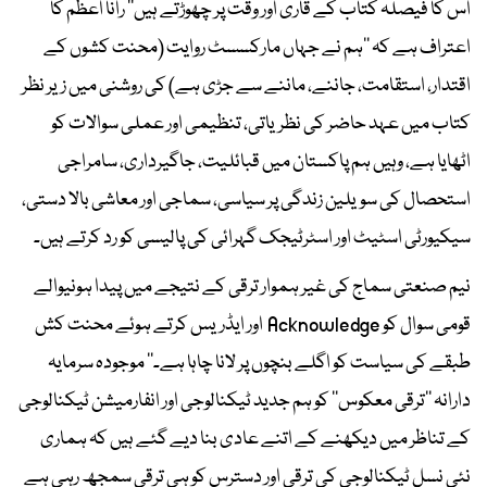
اس کا فیصلہ کتاب کے قاری اور وقت پر چھوڑتے ہیں‘‘ رانا اعظم کا
اعتراف ہے کہ ’’ہم نے جہاں مارکسسٹ روایت (محنت کشوں کے
اقتدار، استقامت، جاننے، ماننے سے جڑی ہے) کی روشنی میں زیر نظر
کتاب میں عہد حاضر کی نظریاتی، تنظیمی اور عملی سوالات کو
اٹھایا ہے، وہیں ہم پاکستان میں قبائلیت، جاگیرداری، سامراجی
استحصال کی سویلین زندگی پر سیاسی، سماجی اور معاشی بالا دستی،
سیکیورٹی اسٹیٹ اور اسٹرٹیجک گہرائی کی پالیسی کو رد کرتے ہیں۔
نیم صنعتی سماج کی غیر ہموار ترقی کے نتیجے میں پیدا ہونیوالے
قومی سوال کو Acknowledge اور ایڈریس کرتے ہوئے محنت کش
طبقے کی سیاست کو اگلے بنچوں پر لانا چاہا ہے۔‘‘ موجودہ سرمایہ
دارانہ ’’ترقی معکوس‘‘ کو ہم جدید ٹیکنالوجی اور انفارمیشن ٹیکنالوجی
کے تناظر میں دیکھنے کے اتنے عادی بنا دیے گئے ہیں کہ ہماری
نئی نسل ٹیکنالوجی کی ترقی اور دسترس کو ہی ترقی سمجھ رہی ہے