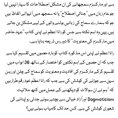
ہے اور مارکسزم سمجھانے کی ان مشکل اصطلاحات کا سہارا نہیں لیا
جو عام زبان میں ’’جناتی اصطلاح‘‘ یا نہ سمجھ میں آنیوالے الفاظ ہیں
جو کہ ہمارے سماج کی زبانیں بولنے والوں کے لیے مشکل بن جاتے
ہیں، یہی وہ اہم نکتہ ہے جس کو رانا اعظم نے اپنی کتاب ’’عہد حاضر
میں مارکسزم کی معنویت‘‘ کا دور رس ذریعہ بنایا ہے۔
رانا اعظم نے اپنی اس مذکورہ کتاب کو بارہ حصوں میں تقسیم کیا ہے
جب کہ ان حصوں کے اہم نکتوں کو اختصار کے ساتھ 36 ابواب میں
تقسیم کرکے مارکسزم کی افادیت و معنویت کو سماج کے چلن اور رہن
سہن سے جوڑنے کی کوشش کی ہے جب کہ رانا اعظم خود رقم طراز ہیں
کہ ’’ہم نے ان سوالات کو دیکھنے کے عمل میں کٹھ ملائیت
Dogmaticism اور آزاد خیالی سے بچتے ہوئے جدلی رو اپنانے کی
شعوری کوشش کی ہے، کس حد تک کامیاب ہوئے ہیں؟