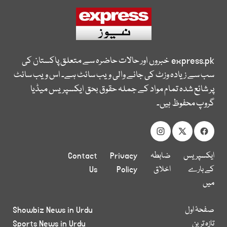
express.pk
خبروں اور حالات حاضرہ سے متعلق پاکستان کی
سب سے زیادہ وزٹ کی جانے والی ویب سائٹ ہے۔ اس ویب سائٹ
پر شائع شدہ تمام مواد کے جملہ حقوق بحق ایکسپریس میڈیا
گروپ محفوظ ہیں۔
ایکسپریس
ضابطہ
Privacy
Contact
کے بارے
اخلاق
Policy
Us
میں
صفحۂ اول
Showbiz News in Urdu
تازہ ترین
Sports News in Urdu