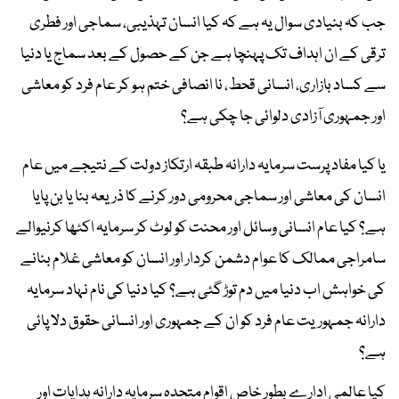
جب کہ بنیادی سوال یہ ہے کہ کیا انسان تہذیبی، سماجی اور فطری
ترقی کے ان اہداف تک پہنچا ہے جن کے حصول کے بعد سماج یا دنیا
سے کساد بازاری، انسانی قحط، نا انصافی ختم ہو کر عام فرد کو معاشی
اور جمہوری آزادی دلوائی جا چکی ہے؟
یا کیا مفاد پرست سرمایہ دارانہ طبقہ ارتکاز دولت کے نتیجے میں عام
انسان کی معاشی اور سماجی محرومی دور کرنے کا ذریعہ بنا یا بن پایا
ہے؟ کیا عام انسانی وسائل اور محنت کو لوٹ کر سرمایہ اکٹھا کرنیوالے
سامراجی ممالک کا عوام دشمن کردار اور انسان کو معاشی غلام بنانے
کی خواہش اب دنیا میں دم توڑ گئی ہے؟ کیا دنیا کی نام نہاد سرمایہ
دارانہ جمہوریت عام فرد کو ان کے جمہوری اور انسانی حقوق دلا پائی
ہے؟
کیا عالمی ادارے بطور خاص اقوام متحدہ سرمایہ دارانہ ہدایات اور