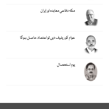
مکہ دفاعی معاہدہ اور ایران
عوام کو ریلیف دیں تو اعتماد حاصل ہوگا
یوم استحصال