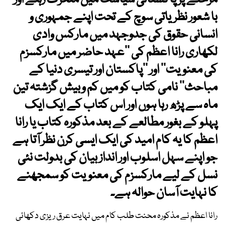
مرحلے پر پاکستانی سیاست میں متحرک رہنے اور
با شعور نظریاتی سوچ کے تحت اپنے جمہوری و
انسانی حقوق کی جدوجہد میں مارکس وادی
لکھاری رانا اعظم کی ’’عہد حاضر میں مارکسزم
کی معنویت‘‘ اور ’’پاکستان اور تیسری دنیا کے
مباحث‘‘ نامی کتاب کو میں کم وبیش گزشتہ تین
ماہ سے پڑھ رہا ہوں اور اس کتاب کے ایک ایک
پہلو کے بغور مطالعے کے بعد مذکورہ کتاب یا رانا
اعظم کا یہ کام امید کی ایک ایسی کرن نظر آتا ہے
جو اپنے سہل اسلوب اور انداز بیان کی بدولت نئی
نسل کے لیے مارکسزم کی معنویت کو سمجھنے
کا نہایت آسان حوالہ ہے۔
رانا اعظم نے مذکورہ محنت طلب کام میں نہایت عرق ریزی دکھائی