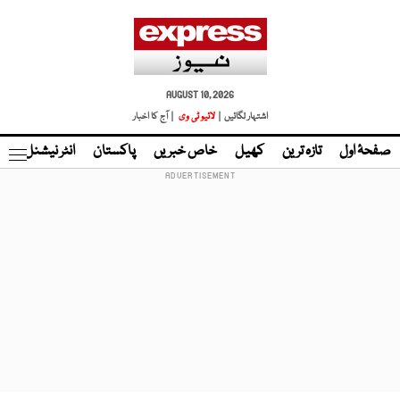
AUGUST 10, 2026
اشتہار لگائیں |
لائیو ٹی وی
| آج کا اخبار
صفحۂ اول
تازہ ترین
کھیل
خاص خبریں
پاکستان
انٹر نیشنل
ٹا