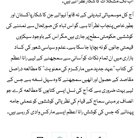
اب تک مشکلات کا شکار نظر آتے ہیں۔
آج کل موسمیاتی تبدیلی کے نہ قابو آنیوالے جن کا شکار پاکستان اور
بطور خاص پنجاب نظر آتا ہے، گو اس تباہ کن صورتحال سے نمٹنے کی
کوششیں حکومتی سطح پر جاری ہیں مگر اس کے باوجود سیکڑوں
قیمتی جانوں کو نہ بچایا جا سکا ہے۔ علم و سیاسی شعور کی کساد
بازاری میں ان تمام نکات کو آسانی سے سمجھنے کے لیے رانا اعظم
کی کتاب ’’عہد جدید میں مارکسزم کی معنویت‘‘ کا مطالعہ دراصل
مقاصد کے حصول اور انھیں سمجھنے کا وہ سہل نسخہ ہے جس کے
لیے بہت ضروری ہے کہ آج کی نسل ایسی کتابوں کا مطالعہ کرے جو
انصاف بر مبنی سماج کے قیام کی نظریاتی کوششوں کو عملی جامہ
پہنائے کہ جس کی کوشش رانا اعظم ایسے مارکس وادی کر رہے ہیں۔