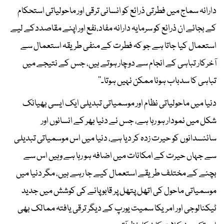
دارانہ سماج میں فطرتی ذرائع کو انسانی ترقی اور ماحولیاتی استحکام
کے بجائے ان ذرائع کو سرمایہ دارانہ مفاد،نفع اور اپنے مقاصددکے لیے
استعمال کیا جاتا ہے جو کہ فطرت کے منفی طریقہ استعمال سے
آخرکار تباہی کے انجام سے دوچار ہوتے ہیں، جس کے نتیجے میں
تباہی کا سدباب ہونا ممکن نہیں ہوتا۔‘‘
دنیا میں ماحولیاتی نظام اور موسمیاتی تبدیلی ایک ایسی بھیانک
شکل میں نمودار ہو رہا ہے، جس نے دنیا بھر کے انسانوں اور
سائنسدانوں کو حیرت زدہ کر دیا ہے، دنیا میں اس موسمیاتی تبدیلی
سے جہاں حیرت کے امکانات میں اضافہ ہو رہا ہے وہیں اس سے
بچنے کے مختلف طریقے استعمال کیے جا رہے ہیں، مگر دنیا میں
موسمیاتی ماحول کی اتھل پتھل پر قابو پانے کی کوشش میں جدید
ٹیکنالوجی اور امریکا سمیت یورپ کے دیگر ترقی یافتہ ممالک بھی