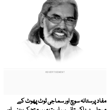
مفاد پرستانہ سوچ اور سماجی ٹوٹ پھوٹ کے