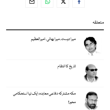
متعلقہ
میرا دوست، میرا بھائی، امیرالعظیم
تاریخ کا انتقام
مکہ مشترکہ دفاعی معاہدہ: ایک نیا استحکامی
محور!