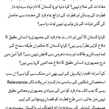
مفادات کے غلام نہیں؟ کیا دنیا اور پاکستان کا نام نہاد سرمایہ دار
فطرت کے وسائل اور فطرت کے ذرائع عام فرد کی محنت سے حاصل
کی گئی دولت کے بل بوتے پر نہیں لوٹ رہا ہے؟
کیا پاکستان کا آئین اور ادارے عام فرد کے جمہوری یا انسانی حقوق کا
دفاع کرتے نظر آرہے ہیں؟ کیا پاکستان کا حکمران طبقہ سماج کے
تمام وسائل پر طاقت اور ہٹ دھرمی سے قابض نہیں ہے؟ کیا آئین میں
درج جمہوری و انسانی حقوق کا دفاع عدالتیں کر پا رہی ہیں؟
کیا آمرانہ اقتدار ایک پل کے لیے بھی اس ملک سے گیا ہے؟ ان سب
استحصالی شکلوں کے سامنے مارکسزم اس وقت تک Relevance
رہے گا جب تک عام فرد کو اس کے بنیادی جمہوری و معاشی حقوق
نہیں مل جاتے۔ اسی طرح فطرت کو نقصان پہنچانے کے لیے
موسمیاتی تبدیلی کے سرمایہ دارانہ ڈھونگ نے پاکستان سمیت پوری