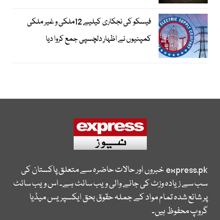
فیسکو کی نجکاری کیلیے 12ملکی و غیر ملکی
کمپنیوں نے اظہارِ دلچسپی جمع کروا دیا
express.pk
خبروں اور حالات حاضرہ سے متعلق پاکستان کی
سب سے زیادہ وزٹ کی جانے والی ویب سائٹ ہے۔ اس ویب سائٹ
پر شائع شدہ تمام مواد کے جملہ حقوق بحق ایکسپریس میڈیا
گروپ محفوظ ہیں۔