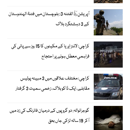
آپریشن رَدُّ الفتنہ 3: بلوچستان میں فتنۃ الہندوستان
کے 3 دہشتگرد ہلاک
کراچی: لائنز ایریا کے مکینوں کا 15 روز سے پانی کی
فراہمی معطل ہونے پر احتجاج
کراچی: مختلف علاقوں میں 3 مبینہ پولیس
مقابلے، ایک ڈاکو ہلاک، زخمی سمیت 3 گرفتار
گوجرانوالہ: دو گروپوں کے درمیان فائرنگ کی زد میں
آکر 19 سالہ لڑکی جاں بحق