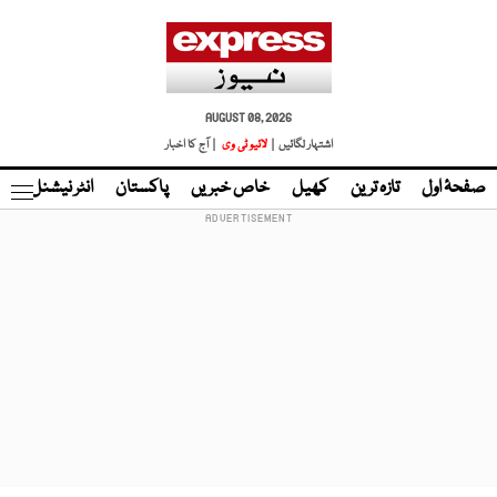
AUGUST 08, 2026
اشتہار لگائیں |
لائیو ٹی وی
| آج کا اخبار
صفحۂ اول
تازہ ترین
کھیل
خاص خبریں
پاکستان
انٹر نیشنل
ٹا