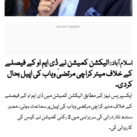
الیکشن کمیشن نے ڈی ایم او کے فیصلے
اسلام آباد:
کے خلاف میئر کراچی مرتضیٰ وہاب کی اپیل بحال
کردی۔
ایکسپریس نیوز کے مطابق الیکشن کمیشن میں ڈی ایم او کے فیصلے
کے خلاف مئیر کراچی مرتضیٰ وہاب کی اپیل پر سماعت ہوئی۔ ممبر
سندھ نثار درانی کی سربراہی میں 3 رکنی کمیشن نے کیس کی
کارروائی کی۔