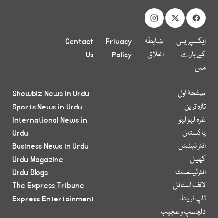
ایکسپریس
ضابطہ
Privacy
Contact
کے بارے
اخلاق
Policy
Us
میں
صفحۂ اول
Showbiz News in Urdu
تازہ ترین
Sports News in Urdu
غزہ لہو لہو
International News in
پاکستان
Urdu
انٹر نیشنل
Business News in Urdu
کھیل
Urdu Magazine
انٹرٹینمنٹ
Urdu Blogs
لائف اسٹائل
The Express Tribune
ٹاپ ٹرینڈ
Express Entertainment
دلچسپ و عجیب