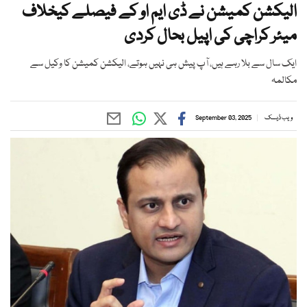
الیکشن کمیشن نے ڈی ایم او کے فیصلے کیخلاف
میئر کراچی کی اپیل بحال کردی
ایک سال سے بلا رہے ہیں، آپ پیش ہی نہیں ہوتے، الیکشن کمیشن کا وکیل سے
مکالمہ
ویب ڈیسک
September 03, 2025