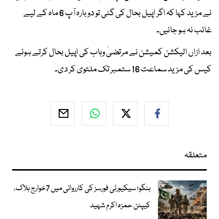
نے مزید کہا کہ اگر اپیل بحال کی گئی تو دوبارہ آپ 6 ماہ کے لیے
غائب نہ ہو جائیں۔
بعد ازاں الیکشن کمیشن نے مرتضیٰ وہاب کی اپیل بحال کرتے ہوئے
کیس کی مزید سماعت 16 ستمبر تک ملتوی کر دی۔
متعلقہ
ہنگو؛ سیکیورٹی فورسز کی کارروائی میں 7خوارج ہلاک،
کیپٹن حمزہ اکرم شہید