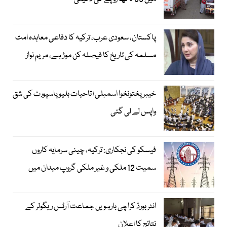
پاکستان، سعودی عرب، ترکیہ کا دفاعی معاہدہ امت
مسلمہ کی تاریخ کا فیصلہ کن موڑ ہے، مریم نواز
خیبرپختونخوا اسمبلی؛ تاحیات بلیو پاسپورٹ کی شق
واپس لے لی گئی
فیسکو کی نجکاری: ترکیہ، چینی سرمایہ کاروں
سمیت 12 ملکی و غیر ملکی گروپ میدان میں
انٹر بورڈ کراچی بارہویں جماعت آرٹس ریگولر کے
نتائج کا اعلان