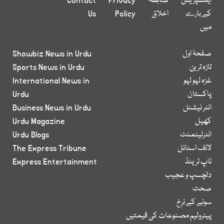
ایکسپریس
ضابطہ
Privacy
Contact
کے بارے
اخلاق
Policy
Us
میں
صفحۂ اول
Showbiz News in Urdu
تازہ ترین
Sports News in Urdu
غزہ لہو لہو
International News in
پاکستان
Urdu
انٹر نیشنل
Business News in Urdu
کھیل
Urdu Magazine
انٹرٹینمنٹ
Urdu Blogs
لائف اسٹائل
The Express Tribune
ٹاپ ٹرینڈ
Express Entertainment
دلچسپ و عجیب
صحت
سونے کے نرخ
پیٹرولیم مصنوعات کی قیمتیں