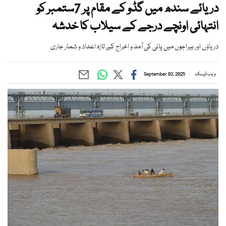
دریائے سندھ میں گڈو کے مقام پر 7ستمبر کو
انتہائی اونچے درجے کے سیلاب کا خدشہ
دریاؤں اور بیراجوں میں پانی کی آمد و اخراج کے تازہ اعداد و شمار جاری
ویب ڈیسک
September 03, 2025