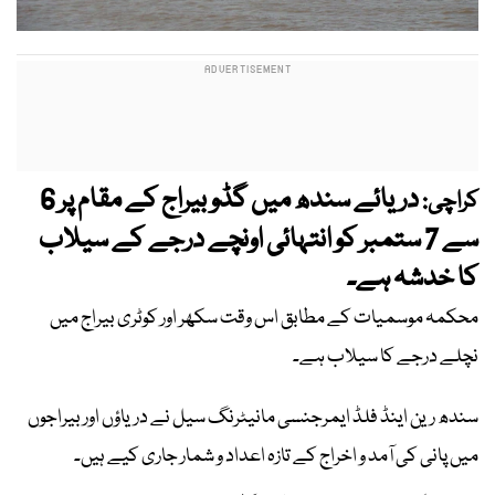
دریائے سندھ میں گڈو بیراج کے مقام پر 6
کراچی:
سے 7 ستمبر کو انتہائی اونچے درجے کے سیلاب
کا خدشہ ہے۔
محکمہ موسمیات کے مطابق اس وقت سکھر اور کوٹری بیراج میں
نچلے درجے کا سیلاب ہے۔
سندھ رین اینڈ فلڈ ایمرجنسی مانیٹرنگ سیل نے دریاؤں اور بیراجوں
میں پانی کی آمد و اخراج کے تازہ اعداد و شمار جاری کیے ہیں۔