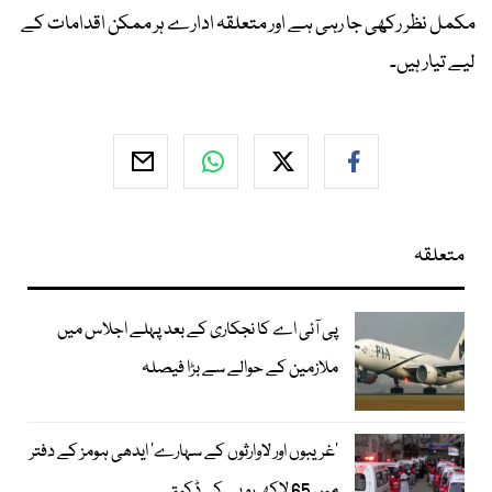
مکمل نظر رکھی جا رہی ہے اور متعلقہ ادارے ہر ممکن اقدامات کے
لیے تیار ہیں۔
متعلقہ
پی آئی اے کا نجکاری کے بعد پہلے اجلاس میں
ملازمین کے حوالے سے بڑا فیصلہ
’غریبوں اور لاوارثوں کے سہارے‘ ایدھی ہومز کے دفتر
میں 65 لاکھ روپے کی ڈکیتی