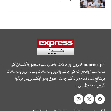
express.pk
خبروں اور حالات حاضرہ سے متعلق پاکستان کی
سب سے زیادہ وزٹ کی جانے والی ویب سائٹ ہے۔ اس ویب سائٹ
پر شائع شدہ تمام مواد کے جملہ حقوق بحق ایکسپریس میڈیا
گروپ محفوظ ہیں۔