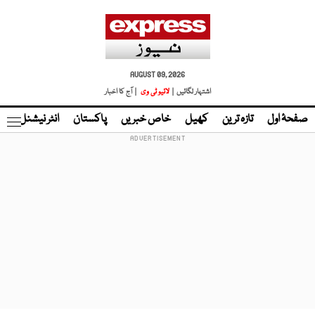
AUGUST 09, 2026
اشتہار لگائیں |
لائیو ٹی وی
| آج کا اخبار
صفحۂ اول
تازہ ترین
کھیل
خاص خبریں
پاکستان
انٹر نیشنل
ٹا