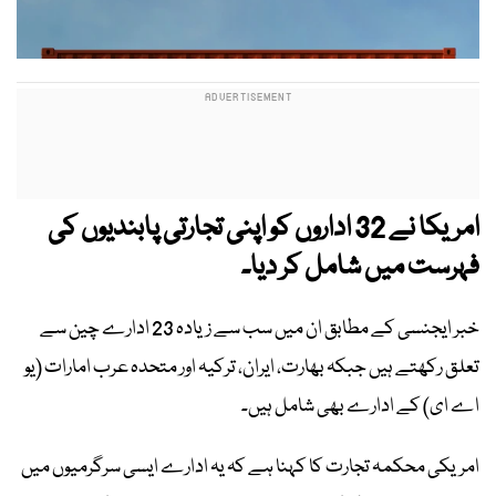
امریکا نے 32 اداروں کو اپنی تجارتی پابندیوں کی
فہرست میں شامل کر دیا۔
خبر ایجنسی کے مطابق ان میں سب سے زیادہ 23 ادارے چین سے
تعلق رکھتے ہیں جبکہ بھارت، ایران، ترکیہ اور متحدہ عرب امارات (یو
اے ای) کے ادارے بھی شامل ہیں۔
امریکی محکمہ تجارت کا کہنا ہے کہ یہ ادارے ایسی سرگرمیوں میں