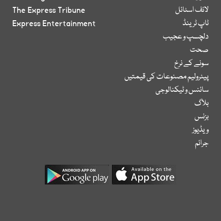
لائف اسٹائل
The Express Tribune
ٹاپ ٹرینڈ
Express Entertainment
دلچسپ و عجیب
صحت
سونے کے نرخ
پیٹرولیم مصنوعات کی قیمتیں
سائنس و ٹیکنالوجی
بلاگ
بزنس
ویڈیوز
جرائم