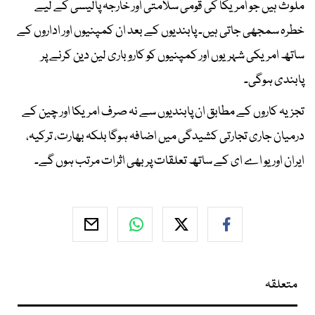
ملوث ہیں جو امریکا کی قومی سلامتی اور خارجہ پالیسی کے لیے
خطرہ سمجھی جاتی ہیں۔ پابندیوں کے بعد ان کمپنیوں اور اداروں کے
ساتھ امریکی شہریوں اور کمپنیوں کو کاروباری لین دین کرنے پر
پابندی ہوگی۔
تجزیہ کاروں کے مطابق ان پابندیوں سے نہ صرف امریکا اور چین کے
درمیان جاری تجارتی کشیدگی میں اضافہ ہوگا بلکہ بھارت، ترکیہ،
ایران اور یو اے ای کے ساتھ تعلقات پر بھی اثرات مرتب ہوں گے۔
متعلقہ