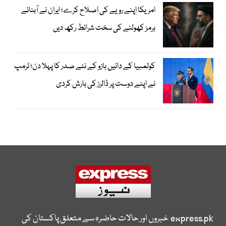
امریکا اپنے رویے کی اصلاح کرے؛ ایران نے آبنائے
ہرمز کھولنے کی سخت شرائط رکھ دیں
کولمبیا کے دائیں بازو کے نئے صدر کا پہلا دن؛ ٹرمپ
نے اپنے دوست پر ڈالرز کی بارش کردی
express.pk
خبروں اور حالات حاضرہ سے متعلق پاکستان کی