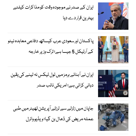
ایران کے صدر نے موجودہ وقت کو مذاکرات کیلئے
بہترین قرار دے دیا
پاکستان اور سعودی عرب کیساتھ دفاعی معاہدہ نیٹو
کے آرٹیکل 5 جیسا ہے؛ ترک وزیر خارجہ
ایران نے آبنائے ہرمز میں ٹول ٹیکس نہ لینے کی یقین
دہانی کرائی ہے؛ امریکی نائب صدر
جاپان میں زلزلے سے لرزتے آپریشن تھیٹر میں طبی
عملہ مریض کی ڈھال بن گیا؛ ویڈیو وائرل