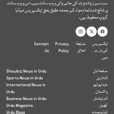
سب سے زیادہ وزٹ کی جانے والی ویب سائٹ ہے۔ اس ویب سائٹ
پر شائع شدہ تمام مواد کے جملہ حقوق بحق ایکسپریس میڈیا
گروپ محفوظ ہیں۔
ایکسپریس
ضابطہ
Privacy
Contact
کے بارے
اخلاق
Policy
Us
میں
صفحۂ اول
Showbiz News in Urdu
تازہ ترین
Sports News in Urdu
غزہ لہو لہو
International News in
پاکستان
Urdu
انٹر نیشنل
Business News in Urdu
کھیل
Urdu Magazine
انٹرٹینمنٹ
Urdu Blogs