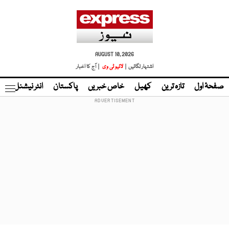
AUGUST 10, 2026
اشتہار لگائیں |
لائیو ٹی وی
| آج کا اخبار
صفحۂ اول
تازہ ترین
کھیل
خاص خبریں
پاکستان
انٹر نیشنل
ٹا