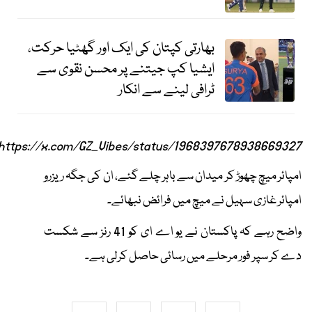
بھارتی کپتان کی ایک اور گھٹیا حرکت،
ایشیا کپ جیتنے پر محسن نقوی سے
ٹرافی لینے سے انکار
https://x.com/GZ_Vibes/status/1968397678938669327
امپائر میچ چھوڑ کر میدان سے باہر چلے گئے، ان کی جگہ ریزرو
امپائر غازی سہیل نے میچ میں فرائض نبھائے۔
واضح رہے کہ پاکستان نے یو اے ای کو 41 رنز سے شکست
دے کر سپر فور مرحلے میں رسائی حاصل کرلی ہے۔