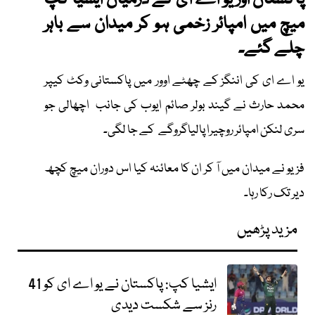
پاکستان اور یو اے ای کے درمیان ایشیا کپ
میچ میں امپائر زخمی ہو کر میدان سے باہر
چلے گئے۔
یو اے ای کی اننگز کے چھٹے اوور میں پاکستانی وکٹ کیپر
محمد حارث نے گیند بولر صائم ایوب کی جانب اچھالی جو
سری لنکن امپائر روچیرا پالیاگروگے کے جا لگی۔
فزیو نے میدان میں آ کر ان کا معائنہ کیا اس دوران میچ کچھ
دیر تک رکا رہا۔
مزید پڑھیں
ایشیا کپ: پاکستان نے یو اے ای کو 41
رنز سے شکست دیدی