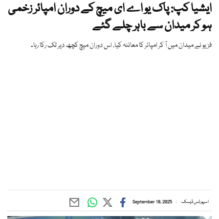
ایشیا کپ: پاک یو اے ای میچ کے دوران امپائر زخمی
ہو کر میدان سے باہر چلے گئے
فزیو نے میدان میں آ کر امپائر کا معائنہ کیا، اس دوران میچ کچھ دیر تک رکا رہا۔
اسپورٹس ڈیسک
September 18, 2025