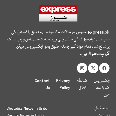
express.pk
خبروں اور حالات حاضرہ سے متعلق پاکستان کی
سب سے زیادہ وزٹ کی جانے والی ویب سائٹ ہے۔ اس ویب سائٹ
پر شائع شدہ تمام مواد کے جملہ حقوق بحق ایکسپریس میڈیا
گروپ محفوظ ہیں۔
ایکسپریس
ضابطہ
Privacy
Contact
کے بارے
اخلاق
Policy
Us
میں
صفحۂ اول
Showbiz News in Urdu
تازہ ترین
Sports News in Urdu