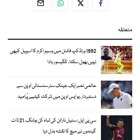
متعلقہ
1992 ورلڈکپ فائنل میں وسیم اکرم کا اسپیل کبھی
نہیں بھول سکتا، کگیسو ربادا
عالمی نمبر ایک جینک سنر سنسناٹی اوپن سے
دستبردار، یو ایس اوپن میں شرکت کیلیے پُرامید
سی پی ایل: سنیل نارائن کی تباہ کن بولنگ، 21 ڈاٹ
گیندوں نے میچ کا نقشہ بدل دیا