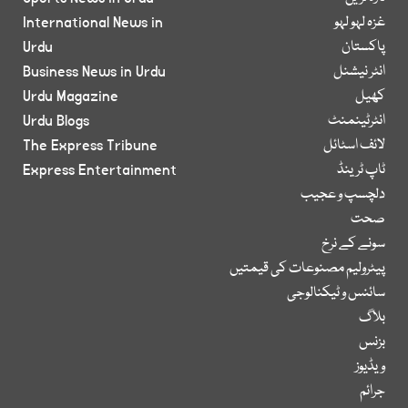
غزہ لہو لہو
International News in
پاکستان
Urdu
انٹر نیشنل
Business News in Urdu
کھیل
Urdu Magazine
انٹرٹینمنٹ
Urdu Blogs
لائف اسٹائل
The Express Tribune
ٹاپ ٹرینڈ
Express Entertainment
دلچسپ و عجیب
صحت
سونے کے نرخ
پیٹرولیم مصنوعات کی قیمتیں
سائنس و ٹیکنالوجی
بلاگ
بزنس
ویڈیوز
جرائم