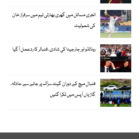
انجری مسائل میں گھری بھارتی ٹیم میں سرفراز خان
کی شمولیت
رونالڈو اور جارجینا کی شادی، فٹبالر کا ردعمل آگیا
فٹبال میچ کے دوران گیند سڑک پر جانے سے حادثہ،
گاڑیاں آپس میں ٹکرا گئیں