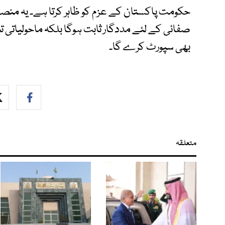
حکومت پاکستان کے عزم کو ظاہر کرتا ہے۔ یہ منص
صفائی کے لئے مددگار ثابت ہوگا بلکہ ماحولیاتی ت
بھی سپورٹ کرے گا۔
متعلقہ