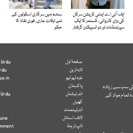
ایف آئی اے اینٹی کرپشن سرکل
سندھ میں سرکاری اسکولوں کے
کی بڑی کارروائی، کسٹمز کا ایک
نئے اوقات جاری، فوری نفاذ کا
سپرنٹنڈنٹ اور دو انسپکٹرز گرفتار
حکم
صفحۂ اول
 Urdu
تازہ ترین
rdu
غزہ لہو لہو
ws in
پاکستان
کی سب سے زیادہ
انٹر نیشنل
 Urdu
 تمام مواد کے
کھیل
انٹرٹینمنٹ
لائف اسٹائل
bune
ٹاپ ٹرینڈ
inment