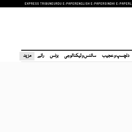
EXPRESS TRIBUNE
URDU E-PAPER
ENGLISH E-PAPER
SINDHI E-PAPER
L
دلچسپ و عجیب
سائنس و ٹیکنالوجی
بزنس
رائے
مزید