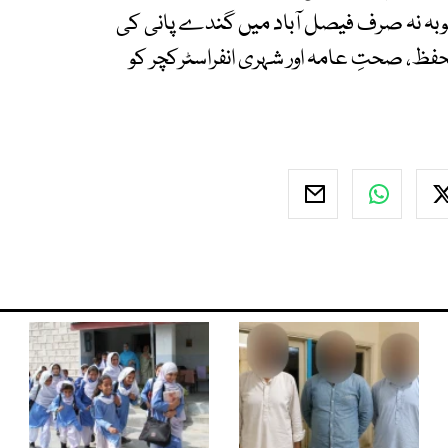
وبہ نہ صرف فیصل آباد میں گندے پانی کی
حفظ، صحتِ عامہ اور شہری انفراسٹرکچر کو