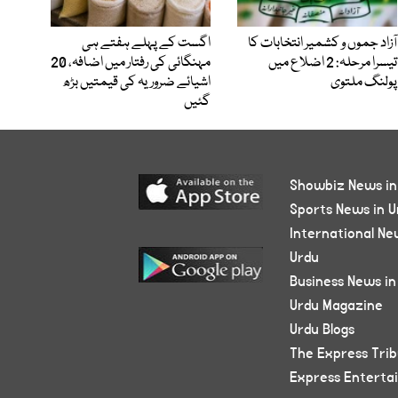
آزاد جموں و کشمیر انتخابات کا
اگست کے پہلے ہفتے ہی
تیسرا مرحلہ: 2 اضلاع میں
مہنگائی کی رفتار میں اضافہ، 20
پولنگ ملتوی
اشیائے ضروریہ کی قیمتیں بڑھ
گئیں
Showbiz News in
Sports News in U
International Ne
Urdu
Business News in
Urdu Magazine
Urdu Blogs
The Express Tri
Express Enterta