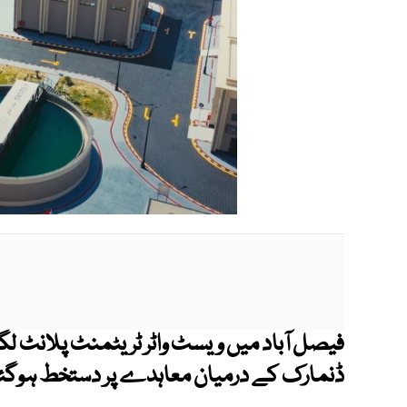
فیصل آباد میں ویسٹ واٹر ٹریٹمنٹ پلانٹ ل
ڈنمارک کے درمیان معاہدے پر دستخط ہوگئ