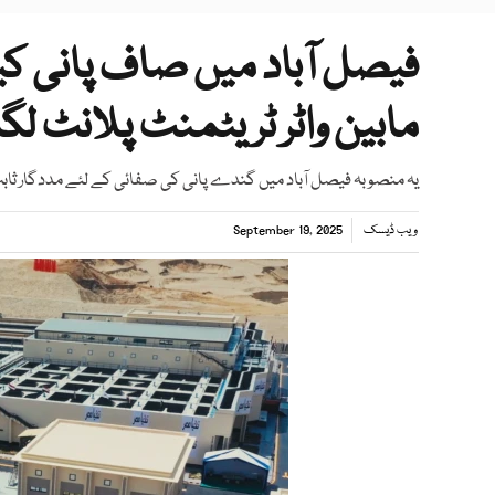
فیصل آباد میں صاف پانی کی
مابین واٹر ٹریٹمنٹ پلانٹ لگا
یہ منصوبہ فیصل آباد میں گندے پانی کی صفائی کے لئے مددگار ثاب
ویب ڈیسک
September 19, 2025