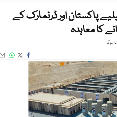
لیے پاکستان اور ڈرنمارک کے
نے کا معاہدہ
ت ہوگا