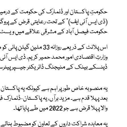
حکومتِ پاکستان اور ڈنمارک کی حکومت کے درمیان 
(ڈی ایس آئی ایف)" کے تحت رعایتی قرض کے پروگ
حکومت فیصل آباد کے مشرقی علاقے میں ویسٹ واٹ
اس پلانٹ کے ذریعے روزانہ 33
وزارتِ اقتصادی امور محمد حمیر کریم، ڈی ایس آئی 
ڈینسکے بینک کے منیجنگ ڈائریکٹر جیسپرپیٹر
یہ منصوبہ خاص طور پر اہم ہے کیونکہ یہ پاکستان
بعد پہلا قدم ہے۔ مزید برآں، یہ پاکستان-ڈنمار
والا پہلا قرض ہے جو 2022 میں طے پایا تھا۔
یہ معاہدہ شراکت داروں کے تعاون کو مضبوط بنات