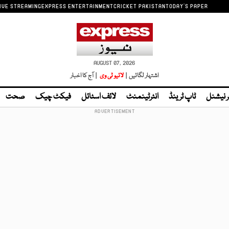
IVE STREAMING
EXPRESS ENTERTAINMENT
CRICKET PAKISTAN
TODAY'S PAPER
AUGUST 07, 2026
اشتہار لگائیں |
لائیو ٹی وی
| آج کا اخبار
ر نیشنل
ٹاپ ٹرینڈ
انٹرٹینمنٹ
لائف اسٹائل
فیکٹ چیک
صحت