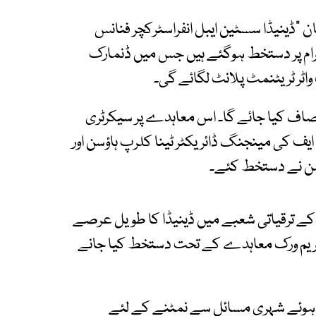
"ڈینیڈا سسٹین ایبل انفراسٹرکچر فنانس
رام پر دستخط ہوگئے ہیں جس میں ڈنمارک
ر ٹریٹنمٹ پلانٹ لگائے گی۔
 ملین گیلن پانی کو صاف کیا جائے گا۔ اس معاہدے پر سیکرٹری
ایف کی مینجنگ ڈائریکٹر ٹینا کلرپ ہاؤسن اور
سن نے دستخط کئے۔
 کے ترقیاتی شعبے میں ڈینیڈا کا طویل عرصے
ک فریم ورک معاہدے کے تحت دستخط کیا جانے
ے ہوئے شہری مسائل سے نمٹنے کے لئے