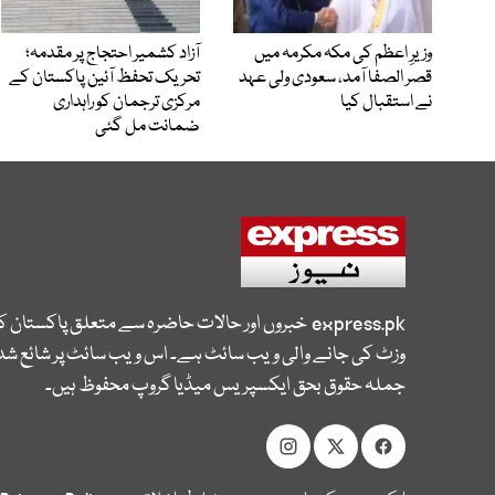
وزیرِ اعظم کی مکہ مکرمہ میں
آزاد کشمیر احتجاج پر مقدمہ؛
قصر الصفا آمد، سعودی ولی عہد
تحریک تحفظ آئین پاکستان کے
نے استقبال کیا
مرکزی ترجمان کو راہداری
ضمانت مل گئی
express.pk
خبروں اور حالات حاضرہ سے متعلق پاکستان 
وزٹ کی جانے والی ویب سائٹ ہے۔ اس ویب سائٹ پر شائع شدہ
جملہ حقوق بحق ایکسپریس میڈیا گروپ محفوظ ہیں۔