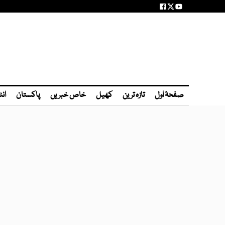
صفحۂ اول
تازہ ترین
کھیل
خاص خبریں
پاکستان
انٹ