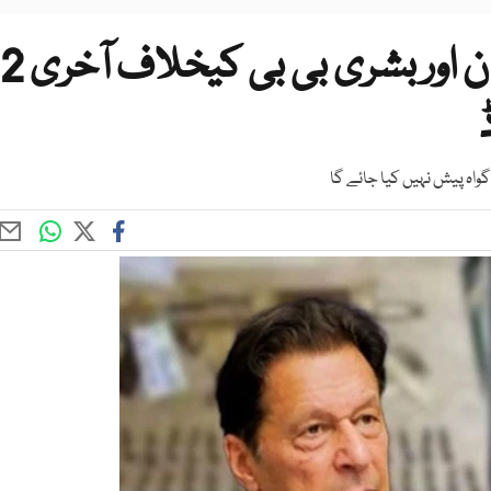
توشہ خانہ 2 کیس: عمران خان اور بشری بی بی کیخلاف آخری 2
ڈ
گواہ پیش نہیں کیا جائے گا