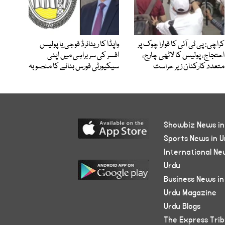
کراچی: پی ٹی آئی کا فوارا چوک پر
واپڈا کا ریٹائرڈ فوجی یا پولیس
احتجاج، پولیس کا لاٹھی چارج،
افسر کی سربراہی میں اپنی
متعدد کارکنان زیر حراست
سیکیورٹی فورس بنانے کا منصوبہ
Showbiz News in
Sports News in U
International Ne
Urdu
Business News in
Urdu Magazine
Urdu Blogs
The Express Tri