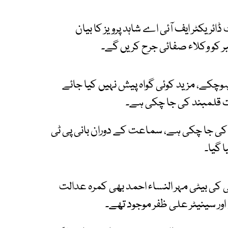
ریکٹر ایف آئی اے شاہد پرویز کا بیان
 ہوچکے، مزید کوئی گواہ پیش نہیں کیا جائے
ھی مکمل کی جا چکی ہے، سماعت کے دوران بانی پی ٹی
 گیا۔
 کی بیٹی مہر النساء احمد بھی کمرہ عدالت
ر سینیٹر علی ظفر موجود تھے۔