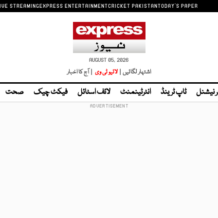
IVE STREAMING
EXPRESS ENTERTAINMENT
CRICKET PAKISTAN
TODAY'S PAPER
AUGUST 05, 2026
اشتہار لگائیں |
لائیو ٹی وی
| آج کا اخبار
ر نیشنل
ٹاپ ٹرینڈ
انٹرٹینمنٹ
لائف اسٹائل
فیکٹ چیک
صحت