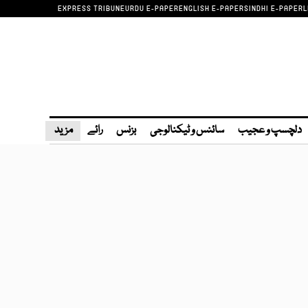
EXPRESS TRIBUNE
URDU E-PAPER
ENGLISH E-PAPER
SINDHI E-PAPER
L
دلچسپ و عجیب
سائنس و ٹیکنالوجی
بزنس
رائے
مزید