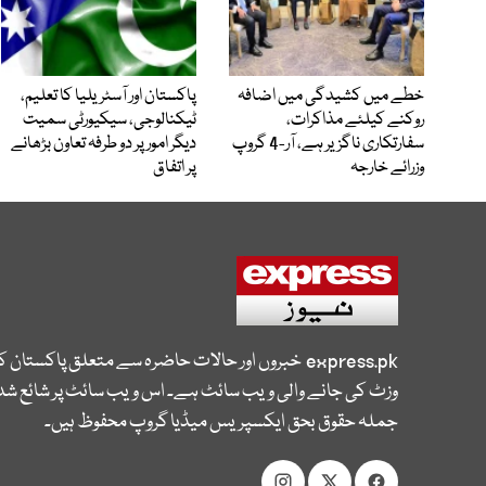
خطے میں کشیدگی میں اضافہ
پاکستان اور آسٹریلیا کا تعلیم،
روکنے کیلئے مذاکرات،
ٹیکنالوجی، سیکیورٹی سمیت
سفارتکاری ناگزیر ہے، آر-4 گروپ
دیگر امور پر دو طرفہ تعاون بڑھانے
وزرائے خارجہ
پر اتفاق
express.pk
خبروں اور حالات حاضرہ سے متعلق پاکستان 
وزٹ کی جانے والی ویب سائٹ ہے۔ اس ویب سائٹ پر شائع شدہ
جملہ حقوق بحق ایکسپریس میڈیا گروپ محفوظ ہیں۔