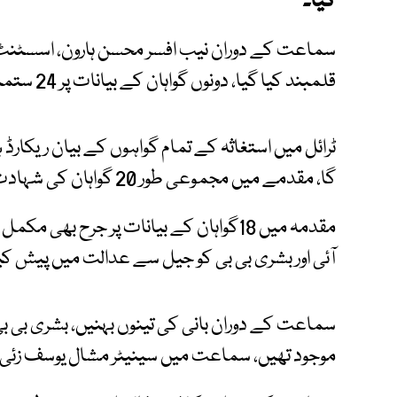
گیا۔
سماعت کے دوران نیب افسر محسن ہارون، اسسٹنٹ ڈائ
قلمبند کیا گیا، دونوں گواہان کے بیانات پر 24 ستمبر کو وکلاء صفائی جرح کریں گے۔
ٹرائل میں استغاثہ کے تمام گواہوں کے بیان ریکارڈ
گا، مقدمے میں مجموعی طور 20 گواہان کی شہادت قلمبند کی جا چکی ہے۔
مقدمہ میں 18گواہان کے بیانات پر جرح ب
آئی اور بشری بی بی کو جیل سے عدالت میں پیش کیا
سماعت کے دوران بانی کی تینوں بہنیں، بشری بی بی
موجود تھیں، سماعت میں سینیٹر مشال یوسف زئی او