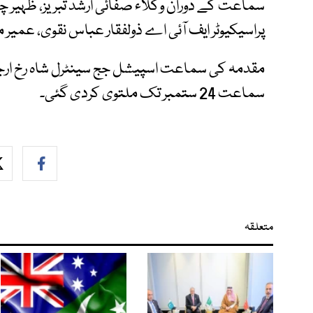
سماعت کے دوران وکلاء صفائی ارشد تبریز، ظہیر 
پراسیکیوٹر ایف آئی اے ذولفقار عباس نقوی، عمی
مقدمہ کی سماعت اسپیشل جج سینٹرل شاہ رخ ارجم
سماعت 24 ستمبر تک ملتوی کردی گئی۔
متعلقہ