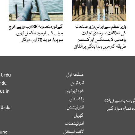
وزیراعظم سے ایرانی وزیر صنعت
کےفور منصوبہ 86 ارب روپے خرچ
کی ملاقات؛ سرحدی تجارت
ہونے کے باوجود مکمل نہیں
بڑھانے، لاجسٹکس اور کسٹمز
ہوپایا، مزید 70 ارب درکار
طریقہ کار میں ہم آہنگی پر اتفاق
صفحۂ اول
 Urdu
تازہ ترین
rdu
غزہ لہو لہو
ws in
پاکستان
کی سب سے زیادہ
انٹر نیشنل
 Urdu
 تمام مواد کے
کھیل
انٹرٹینمنٹ
لائف اسٹائل
bune