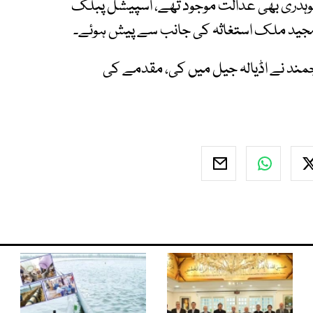
چوہدری بھی عدالت موجود تھے، اسپیشل پبلک
ر مجید ملک استغاثہ کی جانب سے پیش ہوئے۔
ند نے اڈیالہ جیل میں کی، مقدمے کی