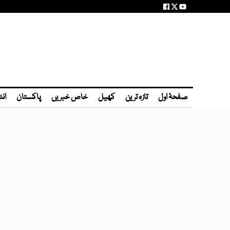
صفحۂ اول
تازہ ترین
کھیل
خاص خبریں
پاکستان
انٹ