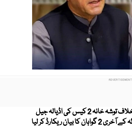
بانی پی ٹی آئی عمران خان اور بشری بی بی کے خلاف توشہ خانہ 2 کیس کی اڈیالہ جیل
میں سماعت ہوئی، سماعت کے دوران استغاثہ کے آخری 2 گواہان کا بیان ریکارڈ کر لیا