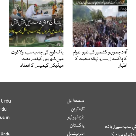
آزاد جموں و کشمیر کے غیور عوام
پاک فوج کی جانب سے راولاکوٹ
کا پاکستان سے والہانہ محبت کا
میں شہریوں کیلئے مفت
اظہار
میڈیکل کیمپس کا انعقاد
صفحۂ اول
 Urdu
تازہ ترین
rdu
غزہ لہو لہو
ws in
پاکستان
کی سب سے زیادہ
انٹر نیشنل
 Urdu
 تمام مواد کے