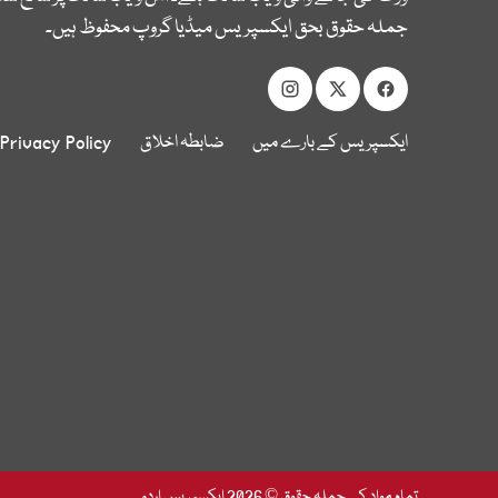
جملہ حقوق بحق ایکسپریس میڈیا گروپ محفوظ ہیں۔
ایکسپریس کے بارے میں
ضابطہ اخلاق
Privacy Policy
تمام مواد کے جملہ حقوق © 2026 ایکسپریس اردو