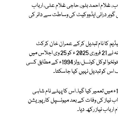
، غلام احمد بلور، حاجی غلام علی، ارباب
گوہر درانی ایڈووکیٹ کی وساطت سے دائر کی
ڈیم کا نام تبدیل کرکے عمران خان کرکٹ
اسٹیڈیم شاہی باغ پشاور رکھا گیا ہے، صوبائی کابینہ نے 21 فروری 2025 ء کو 25 وی اجلاس میں
اسٹیڈیم کا نام تبدیل کرنے کی منظوری دی، خیبرپختونخوا لوکل کونسل رولز 1994ء کے مطابق کسی
درخواست گزاروں نے کہا کہ ارباب نیاز اسٹیڈیم 1984ء میں تعمیر کیا گیا، اس کا پہلے نام شاہی
رباب نیاز کی وفات کے بعد میونسپل کارپوریشن