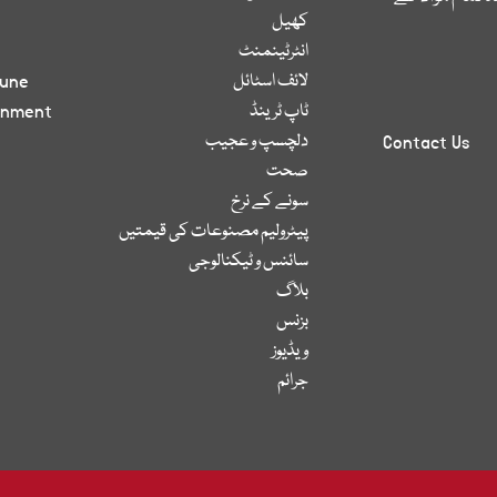
کھیل
انٹرٹینمنٹ
لائف اسٹائل
bune
ٹاپ ٹرینڈ
inment
دلچسپ و عجیب
Contact Us
صحت
سونے کے نرخ
پیٹرولیم مصنوعات کی قیمتیں
سائنس و ٹیکنالوجی
بلاگ
بزنس
ویڈیوز
جرائم