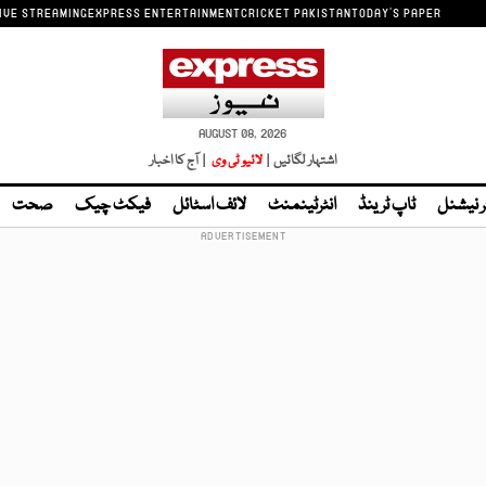
IVE STREAMING
EXPRESS ENTERTAINMENT
CRICKET PAKISTAN
TODAY'S PAPER
AUGUST 08, 2026
اشتہار لگائیں |
لائیو ٹی وی
| آج کا اخبار
ر نیشنل
ٹاپ ٹرینڈ
انٹرٹینمنٹ
لائف اسٹائل
فیکٹ چیک
صحت