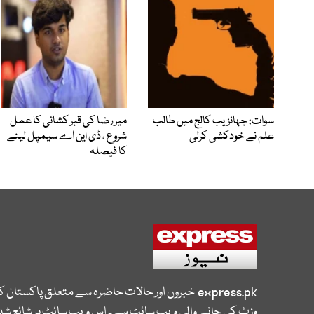
سوات: جہانزیب کالج میں طالب
میر رضا کی قبر کشائی کا عمل
علم نے خودکشی کرلی
شروع ، ڈی این اے سیمپل لینے
کا فیصلہ
express.pk
خبروں اور حالات حاضرہ سے متعلق پاکستان 
وزٹ کی جانے والی ویب سائٹ ہے۔ اس ویب سائٹ پر شائع شدہ