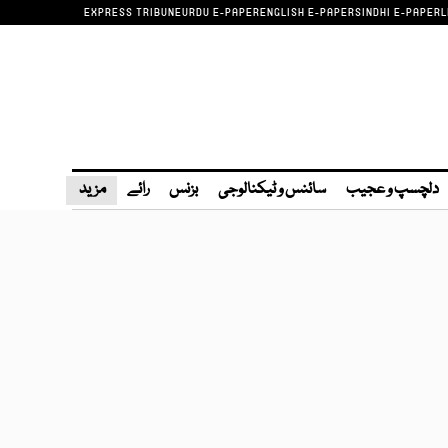
EXPRESS TRIBUNE
URDU E-PAPER
ENGLISH E-PAPER
SINDHI E-PAPER
L
دلچسپ و عجیب
سائنس و ٹیکنالوجی
بزنس
رائے
مزید