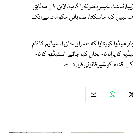
یپارٹمنٹ خیبرپختونخوا گائیڈ لائن کے مطابق
ب نہیں کیا جاسکتا، صوبائی حکومت نے ایک
 میڈیا کو بتایا کہ عمران خان اسٹیڈیم کا نام
یم کا پرانا نام بحال کیا جائے، اسٹیڈیم کا نام
 اقدام کو غیر قانونی قرار دے۔