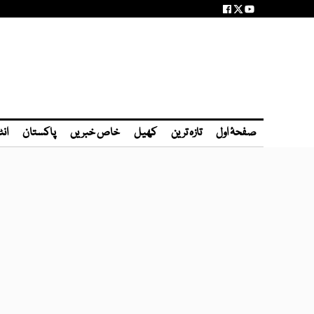
صفحۂ اول
تازہ ترین
کھیل
خاص خبریں
پاکستان
انٹ