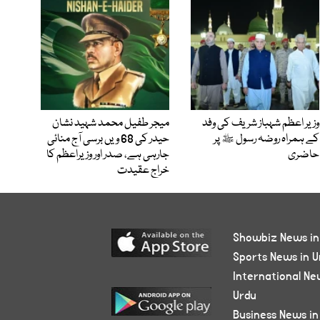
وزیر اعظم شہباز شریف کی وفد
میجر طفیل محمد شہید نشان
کے ہمراہ روضہ رسول ﷺ پر
حیدر کی 68 ویں برسی آج منائی
حاضری
جارہی ہے، صدر اور وزیراعظم کا
خراج عقیدت
Showbiz News in
Sports News in U
International Ne
Urdu
Business News in