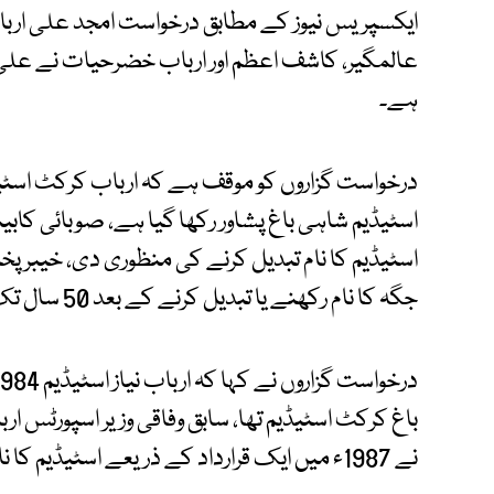
ایکسپریس نیوز کے مطابق درخواست امجد علی ارباب
عالمگیر، کاشف اعظم اور ارباب خضرحیات نے علی 
ہے۔
درخواست گزاروں کو موقف ہے کہ ارباب کرکٹ اسٹی
جگہ کا نام رکھنے یا تبدیل کرنے کے بعد 50 سال تک اس کو تبدیل نہیں کیا جاسکتا۔
باغ کرکٹ اسٹیڈیم تھا، سابق وفاقی وزیر اسپورٹس ا
نے 1987ء میں ایک قرارداد کے ذریعے اسٹیڈیم کا نام ارباب نیاز رکھ دیا۔