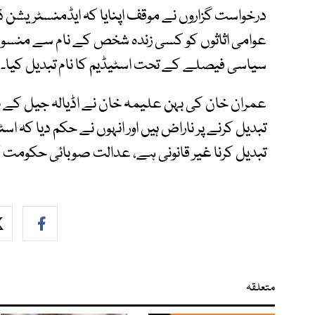
درخواست گزاروں نے موقف اپنایا کہ ایڈمنسٹریشن ڈ
عوامی اثاثوں کو کسی زندہ شخص کے نام سے منسو
سیاسی فیصلے کے تحت اسٹیڈیم کا نام تبدیل کیا۔
عمران خان کی بہن علیمہ خان نے اڈیالہ جیل کے باہر
تبدیل کرنے پر ناراض ہیں اور انہوں نے حکم دیا کہ اسٹیڈ
تبدیل کرنا غیر قانونی ہے، عدالت صوبائی حکومت کے
متعلقہ