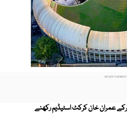
 کرکے عمران خان کرکٹ اسٹیڈیم رکھنے