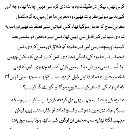
کرلی تھی، لیکن درحقیقت وہ یہ شادی کرنا ہی نہیں چاہتا تھا۔ وجہ اس
کے بدلے ہوئے نظریات تھے۔ وہ مغربی ماحول میں رہ کر مکمل
مغربی سوچ کا حامل ہوگیا تھا۔ کئی خواتین سے تعلقات تھے اور اب یہ
شادی نبھانے کے قابل ہی نہیں تھا۔ اسی لیے محض دو ہفتے بعد
کینیڈا پہنچتے ہی اس نے علیزہ کو طلاق ای میل کر دی۔ اس
فیصلے نے علیزہ کی زندگی اجاڑ دی۔ اس کے والدین کا سکون چھین
لیا۔ اُسے ذہنی مریض بنانے میں کوئی کسر نہ چھوڑی۔ اس کا اپنی
شخصیت پر اعتماد ڈانواں ڈول کر دیا ۔ اسے کچھ سمجھ میں نہیں آتا
کہ اب زندگی کا سفر کیسے شروع ہوگا اور گزرے گا کیسے؟
علیزہ کی بات نے مجھے بھی دل گرفتہ کر دیا۔ ایسا کیسے ہو سکتا
ہے؟ ہم شادی میں دھوکے والے واقعات تو اکثر سنتے ہیں، لیکن
مجھے لگتا تھا یہ سب محض ان لوگوں کے ساتھ ہوتا ہے، جوزیادہ