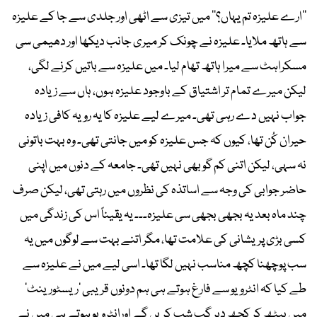
’’ارے علیزہ تم یہاں؟‘‘ میں تیزی سے اٹھی اور جلدی سے جا کے علیزہ
سے ہاتھ ملایا۔ علیزہ نے چونک کر میری جانب دیکھا اور دھیمی سی
مسکراہٹ سے میرا ہاتھ تھام لیا۔ میں علیزہ سے باتیں کرنے لگی،
لیکن میرے تمام تر اشتیاق کے باوجود علیزہ ہوں، ہاں سے زیادہ
جواب نہیں دے رہی تھی۔ میرے لیے علیزہ کا یہ رویہ کافی زیادہ
حیران کُن تھا، کیوں کہ جس علیزہ کو میں جانتی تھی۔ وہ بہت باتونی
نہ سہی، لیکن اتنی کم گو بھی نہیں تھی۔ جامعہ کے دنوں میں اپنی
حاضر جوابی کی وجہ سے اساتذہ کی نظروں میں رہتی تھی، لیکن صرف
چند ماہ بعد یہ بجھی بجھی سی علیزہ۔۔۔ یہ یقیناً اس کی زندگی میں
کسی بڑی پریشانی کی علامت تھا، مگر اتنے بہت سے لوگوں میں یہ
سب پوچھنا کچھ مناسب نہیں لگا تھا۔ اسی لیے میں نے علیزہ سے
طے کیا کہ انٹرویو سے فارغ ہوتے ہی ہم دونوں قریبی ’ریسٹورینٹ‘
میں بیٹھ کر کچھ دیر گپ شپ کریں گے اورانٹرویو ہوتے ہی میں نے