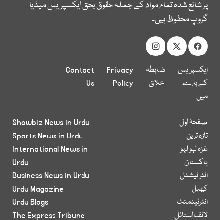
پر شائع شدہ تمام مواد کے جملہ حقوق بحق ایکسپریس میڈیا
گروپ محفوظ ہیں۔
ایکسپریس
ضابطہ
Privacy
Contact
کے بارے
اخلاق
Policy
Us
میں
صفحۂ اول
Showbiz News in Urdu
تازہ ترین
Sports News in Urdu
غزہ لہو لہو
International News in
پاکستان
Urdu
انٹر نیشنل
Business News in Urdu
کھیل
Urdu Magazine
انٹرٹینمنٹ
Urdu Blogs
لائف اسٹائل
The Express Tribune