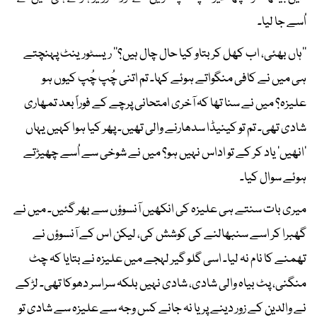
اُسے جا لیا۔
’’ہاں بھئی، اب کھل کر بتاو کیا حال چال ہیں؟‘‘ ریسٹورینٹ پہنچتے
ہی میں نے کافی منگواتے ہوئے کہا۔ تم اتنی چُپ چُپ کیوں ہو
علیزہ؟ میں نے سنا تھا کہ آخری امتحانی پرچے کے فوراً بعد تمھاری
شادی تھی۔ تم تو کینیڈا سدھارنے والی تھیں۔ پھر کیا ہوا کہیں یہاں
’انھیں‘ یاد کر کے تو اداس نہیں ہو؟ میں نے شوخی سے اُسے چھیڑتے
ہوئے سوال کیا۔
میری بات سنتے ہی علیزہ کی انکھیں آنسوؤں سے بھر گئیں۔ میں نے
گھبرا کر اسے سنبھالنے کی کوشش کی، لیکن اس کے آنسوؤں نے
تھمنے کا نام نہ لیا۔ اسی گلو گیر لہجے میں علیزہ نے بتایا کہ چٹ
منگنی، پٹ بیاہ والی شادی، شادی نہیں بلکہ سراسر دھوکا تھی۔ لڑکے
نے والدین کے زور دینے پر یا نہ جانے کس وجہ سے علیزہ سے شادی تو