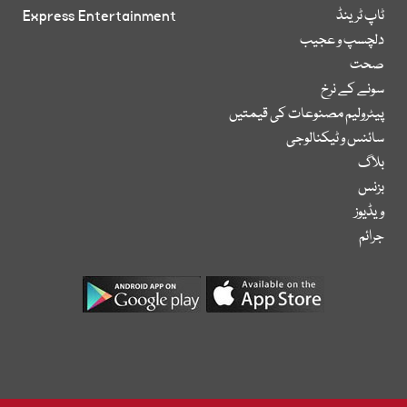
ٹاپ ٹرینڈ
Express Entertainment
دلچسپ و عجیب
صحت
سونے کے نرخ
پیٹرولیم مصنوعات کی قیمتیں
سائنس و ٹیکنالوجی
بلاگ
بزنس
ویڈیوز
جرائم