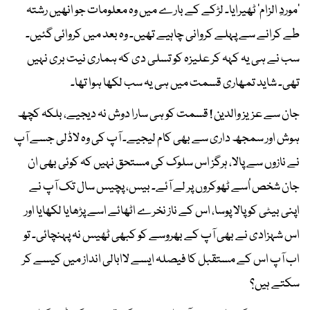
’موردِ الزام‘ ٹھیرایا۔ لڑکے کے بارے میں وہ معلومات جو انھیں رشتہ
طے کرانے سے پہلے کروانی چاہیے تھیں۔ وہ بعد میں کروائی گئیں۔
سب نے ہی یہ کہہ کر علیزہ کو تسلی دی کہ ہماری نیت بری نہیں
تھی۔ شاید تمھاری قسمت میں ہی یہ سب لکھا ہوا تھا۔
جان سے عزیز والدین ! قسمت کو ہی سارا دوش نہ دیجیے، بلکہ کچھ
ہوش اور سمجھ داری سے بھی کام لیجیے۔ آپ کی وہ لاڈلی جسے آپ
نے نازوں سے پالا، ہرگز اس سلوک کی مستحق نہیں کہ کوئی بھی ان
جان شخص اُسے ٹھوکروں پر لے آئے۔ بیس، پچیس سال تک آپ نے
اپنی بیٹی کو پالا پوسا، اس کے ناز نخرے اٹھائے اسے پڑھایا لکھایا اور
اس شہزادی نے بھی آپ کے بھروسے کو کبھی ٹھیس نہ پہنچائی۔ تو
اب آپ اس کے مستقبل کا فیصلہ ایسے لاابالی انداز میں کیسے کر
سکتے ہیں؟