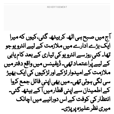
آج میں صبح ہی اٹھ کر بیٹھ گئی،کیوں کہ میرا
ایک بڑے ادارے میں ملازمت کے لیے انٹرویو جو
تھا۔ کئی روز سے انٹرویو کی تیاری کے بعد کام یابی
کے لیے پُراعتماد تھی۔ ڈیفینس میں واقع دفتر میں
ملازمت کے امیدوار لڑکے اور لڑکیوں کی ایک بھیڑ
سی لگی ہوئی تھی۔ میں بھی اپنی فائل جمع کروا
کے اطمینان سے اپنی قطار میں آکے بیٹھ گئی۔
انتظار کی کوفت کے اس دورانیے میں اچانک
میری نظر علیزہ پر پڑی۔