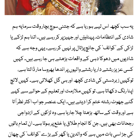
یہ سب کچھ اس لیے ہو رہا ہے کہ جتنی سوچ بچار وقت سرمایہ ہم
شادی کے انتظامات، پہناوؤں اور جہیز پر کر رہے ہیں۔ اتنا ہم لڑکے یا
لڑکی کے ’کوائف‘ کی جانچ پڑتال پر نہیں کر رہے۔ یہی وجہ ہے کہ
شادیوں میں دھوکا دہی کے واقعات بڑھتے ہی جا رہے ہیں۔ کہیں
کسی عزیز رشتے دار یا رشتے والیوں پر اندھا بھروسا مار ڈالتا ہے،
توکہیں زبردستی کی شادی کچھ اور ہی گل کھلاتی ہے۔ کہیں لالچ
اپنا رنگ دکھاتا ہے، تو کہیں ملازمت اور تعلیم کے حوالے سے کہے
گئے جھوٹ رشتہ ختم کرا دیتے ہیں۔ ایک عنصر جو اب اکثر نظر آتا
ہے اور وقت کے ساتھ بڑھتا چلا جارہا ہے، وہ لڑکوں کے ازدواجی
رجحانات بھی ہیں، جن کا انجام طلاق یا خلع پر ہوتا ہے۔ ان تمام باتوں
کی جڑ اسی بات میں ہے کہ والدین یا گھر کے بڑے ’کوائف‘ کی چھان