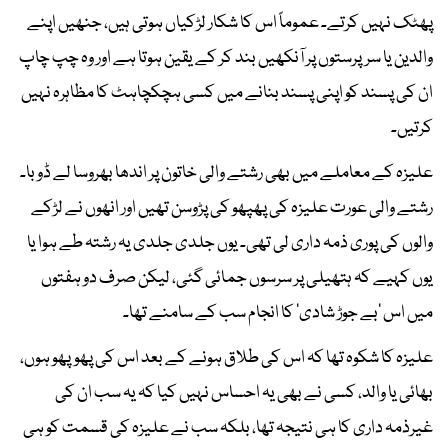
پھٹک نہیں کرتے۔ عموماً اس کا شکار لڑکیاں ہوتی ہیں، جنھیں اپنے
والدین یا سرپرستوں پر آنکھیں بند کر کے یقین ہوتا ہے اور وہ چپ چاپ
ان کی پسند کو اپنی پسند بنانے میں کسی ہچکچاہٹ کا مظاہرہ نہیں
کرتیں۔
علیزہ کے معاملے میں بھی رشتے والی خاتون پر اندھا بھروسا لے ڈوبا۔
رشتے والی عورت علیزہ کی پھپھو کی پڑوسن تھیں اور انھوں نے لڑکے
والوں کی پوری ذمہ داری لی تھی۔ یوں جلدی جلدی یہ رشتہ طے ہوا یا
یوں کہیے کہ ہتھیلی پر سرسوں جمائی گئی، لیکن صرف دو ہفتوں
میں اس ’بے جوڑ شادی‘ کا انجام سب کے سامنے تھا۔
علیزہ کا شکوہ تھا کہ اس کی طلاق ہونے کے بعد اس کی پھوپھو ہوں،
بھائی یا والد، کسی نے بھی یہ احساس نہیں کیا کہ یہ سب ان کی
غیرذمہ داری کا ہی نتیجہ تھا، بلکہ سب نے علیزہ کی قسمت کو ہی