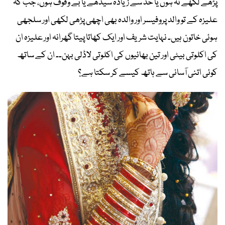
پڑھے لکھے نہ ہوں یا حد سے زیادہ سیدھے یا بے وقوف ہوں، جب کہ
علیزہ کے تو والد پروفیسر اور والدہ بھی اچھی پڑھی لکھی اور سلجھی
ہوئی خاتون ہیں۔ نہایت شریف اور ایک کھاتا پیتا گھرانہ اور علیزہ ان
کی اکلوتی بیٹی اور تین بھائیوں کی اکلوتی لاڈلی بہن۔۔ ان کے ساتھ
کوئی اتنی آسانی سے ہاتھ کیسے کر سکتا ہے؟