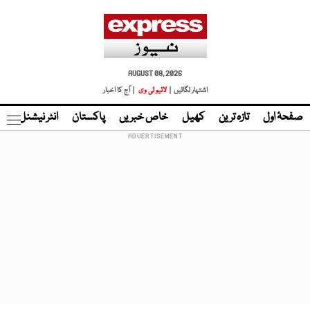
AUGUST 08, 2026
اشتہار لگائیں |
لائیو ٹی وی
| آج کا اخبار
صفحۂ اول
تازہ ترین
کھیل
خاص خبریں
پاکستان
انٹر نیشنل
ٹا