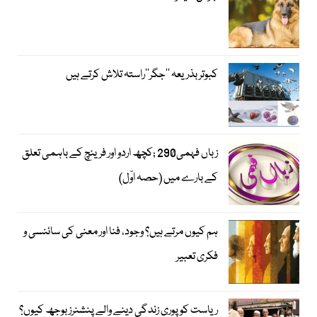
کبوتر بذریعہ ’’جگر‘‘راستہ تلاش کرتے ہیں
زباں فہمی290 ;کچھ اردو اور فرینچ کے باہمی تعلق
کے بارے میں (حصہ اوّل)
ہم کیوں مرتے ہیں؟ وجود، فنا اور معنی کی سائنسی و
فکری تعبیر
ریاست کو پوری زندگی دینے والے پنشنرز بوجھ کیوں؟