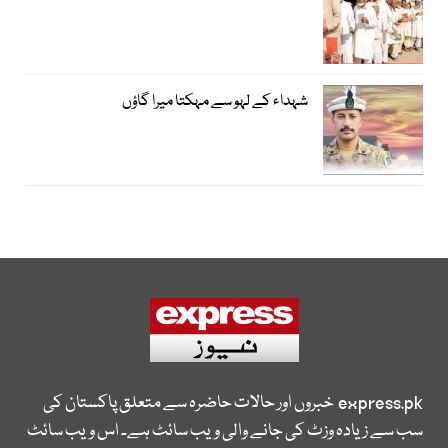
شہداء کے لہو سے مہکتا میرا گاؤں
express.pk
خبروں اور حالات حاضرہ سے متعلق پاکستان کی
سب سے زیادہ وزٹ کی جانے والی ویب سائٹ ہے۔ اس ویب سائٹ