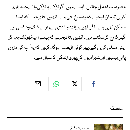
معلومات نہ مل جائیں۔ ایسے میں اگر لڑکے یا لڑکی والے جلد بازی
کریں تو جان لیجیے کہ یہ سرخ بتی ہے۔ انھیں بتادیجیے کہ ایسا
ممکن نہیں ہے۔ اگر انھیں زیادہ جلدی ہے، تو بے شک وہ کسی اور
گھر کا رخ کر سکتے ہیں۔ انھیں بتا دیجیے کہ پہلے آپ ٹھونک بجا کر
اپنی تسلی کریں گے، پھر کوئی فیصلہ ہوگا، کیوں کہ یہ آپ کی نازوں
پالی بیٹیوں اور شہزادیوں کی پوری زندگی کا سوال ہے۔
متعلقہ
جرمن شیفرڈ