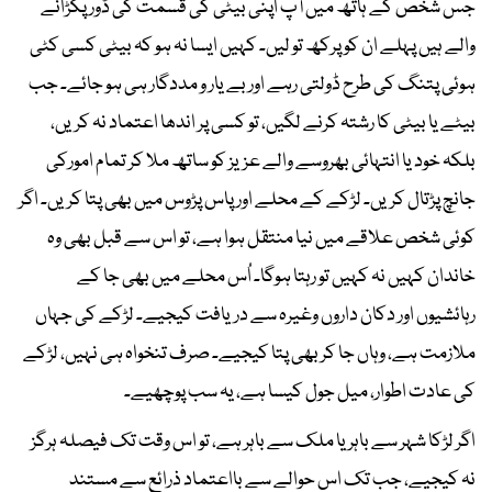
جس شخص کے ہاتھ میں آپ اپنی بیٹی کی قسمت کی ڈور پکڑانے
والے ہیں پہلے ان کو پرکھ تو لیں۔ کہیں ایسا نہ ہو کہ بیٹی کسی کٹی
ہوئی پتنگ کی طرح ڈولتی رہے اور بے یار و مددگار ہی ہو جائے۔ جب
بیٹے یا بیٹی کا رشتہ کرنے لگیں، تو کسی پر اندھا اعتماد نہ کریں،
بلکہ خود یا انتہائی بھروسے والے عزیز کو ساتھ ملا کر تمام امورکی
جانچ پڑتال کریں۔ لڑکے کے محلے اور پاس پڑوس میں بھی پتا کریں۔ اگر
کوئی شخص علاقے میں نیا منتقل ہوا ہے، تو اس سے قبل بھی وہ
خاندان کہیں نہ کہیں تو رہتا ہوگا۔ اُس محلے میں بھی جا کے
رہائشیوں اور دکان داروں وغیرہ سے دریافت کیجیے۔ لڑکے کی جہاں
ملازمت ہے، وہاں جا کر بھی پتا کیجیے۔ صرف تنخواہ ہی نہیں، لڑکے
کی عادت اطوار، میل جول کیسا ہے، یہ سب پوچھیے۔
اگر لڑکا شہر سے باہر یا ملک سے باہر ہے، تو اس وقت تک فیصلہ ہرگز
نہ کیجیے، جب تک اس حوالے سے بااعتماد ذرائع سے مستند