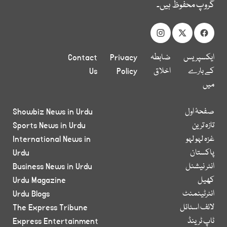
گروپ محفوظ ہیں۔
ایکسپریس
ضابطہ
Privacy
Contact
کے بارے
اخلاق
Policy
Us
میں
صفحۂ اول
Showbiz News in Urdu
تازہ ترین
Sports News in Urdu
غزہ لہو لہو
International News in
پاکستان
Urdu
انٹر نیشنل
Business News in Urdu
کھیل
Urdu Magazine
انٹرٹینمنٹ
Urdu Blogs
لائف اسٹائل
The Express Tribune
ٹاپ ٹرینڈ
Express Entertainment