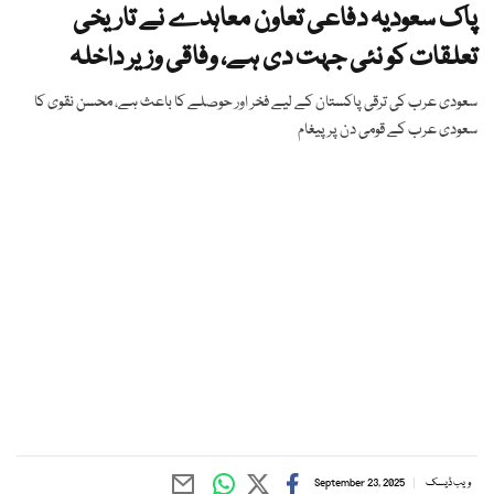
پاک سعودیہ دفاعی تعاون معاہدے نے تاریخی
تعلقات کو نئی جہت دی ہے، وفاقی وزیر داخلہ
سعودی عرب کی ترقی پاکستان کے لیے فخر اور حوصلے کا باعث ہے، محسن نقوی کا
سعودی عرب کے قومی دن پر پیغام
ویب ڈیسک
September 23, 2025