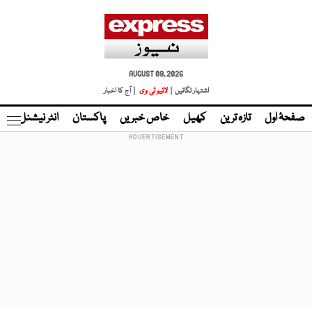
AUGUST 09, 2026
اشتہار لگائیں |
لائیو ٹی وی
| آج کا اخبار
صفحۂ اول
تازہ ترین
کھیل
خاص خبریں
پاکستان
انٹر نیشنل
ٹا