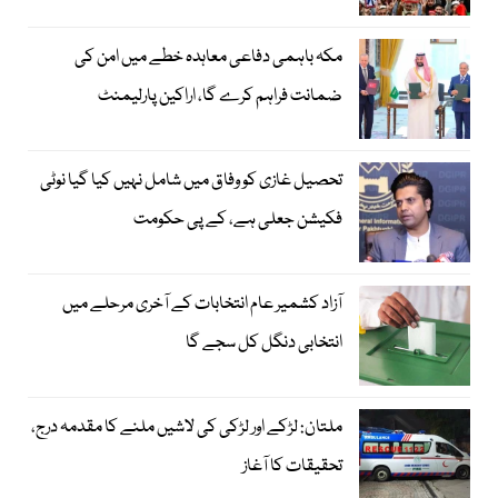
مکہ باہمی دفاعی معاہدہ خطے میں امن کی
ضمانت فراہم کرے گا، اراکین پارلیمنٹ
تحصیل غازی کو وفاق میں شامل نہیں کیا گیا نوٹی
فکیشن جعلی ہے، کے پی حکومت
آزاد کشمیر عام انتخابات کے آخری مرحلے میں
انتخابی دنگل کل سجے گا
ملتان: لڑکے اور لڑکی کی لاشیں ملنے کا مقدمہ درج،
تحقیقات کا آغاز