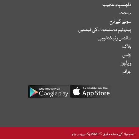
دلچسپ و عجیب
صحت
سونے کے نرخ
پیٹرولیم مصنوعات کی قیمتیں
سائنس و ٹیکنالوجی
بلاگ
بزنس
ویڈیوز
جرائم
تمام مواد کے جملہ حقوق © 2026 ایکسپریس اردو