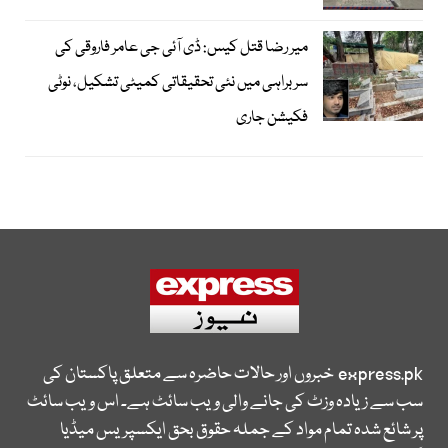
میر رضا قتل کیس: ڈی آئی جی عامر فاروقی کی
سربراہی میں نئی تحقیقاتی کمیٹی تشکیل، نوٹی
فکیشن جاری
express.pk
خبروں اور حالات حاضرہ سے متعلق پاکستان کی
سب سے زیادہ وزٹ کی جانے والی ویب سائٹ ہے۔ اس ویب سائٹ
پر شائع شدہ تمام مواد کے جملہ حقوق بحق ایکسپریس میڈیا