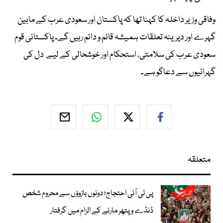
وفاقی وزیر داخلہ کا کہنا تھا کہ پاکستان اور سعودی عرب کے مابین
گہرے اور دیرینہ تعلقات ہمیشہ قائم و دائم رہیں گے۔ پاکستانی قوم
سعودی عرب کی سلامتی، استحکام اور خوشحالی کے لیے دل کی
گہرائیوں سے دعاگو ہے۔
متعلقہ
پی ٹی آئی احتجاج؛ دونوں بازوؤں سے محروم شخص
ڈنڈے و پتھر مارنے کے الزام میں گرفتار