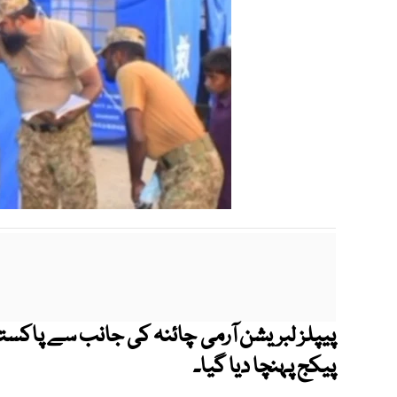
پیپلز لبریشن آرمی چائنہ کی جانب سے پاکس
پیکج پہنچا دیا گیا۔