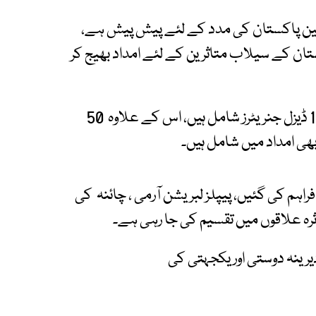
 پاکستان کی مدد کے لئے پیش پیش ہے،
کستان کے سیلاب متاثرین کے لئے امداد بھیج کر
امدادی سامان میں 12000 خصوصی خیمے اور 100 ڈیزل جنریٹرز شامل ہیں، اس کے علاوہ 50
م کی گئیں، پیپلز لبریشن آرمی ، چائنہ کی
ہ علاقوں میں تقسیم کی جا رہی ہے۔
رینہ دوستی اور یکجہتی کی