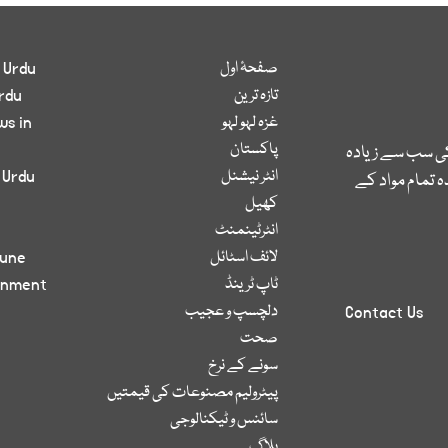
صفحۂ اول
 Urdu
تازہ ترین
rdu
غزہ لہو لہو
ws in
پاکستان
کی سب سے زیادہ
انٹر نیشنل
 Urdu
 تمام مواد کے
کھیل
انٹرٹینمنٹ
لائف اسٹائل
bune
ٹاپ ٹرینڈ
inment
دلچسپ و عجیب
Contact Us
صحت
سونے کے نرخ
پیٹرولیم مصنوعات کی قیمتیں
سائنس و ٹیکنالوجی
بلاگ