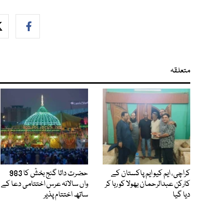
متعلقہ
کراچی، ایم کیو ایم پاکستان کے
حضرت داتا گنج بخشؒ کا 983
کارکن عبدالرحمان بھولا کو رہا کر
واں سالانہ عرس اختتامی دعا کے
دیا گیا
ساتھ اختتام پذیر