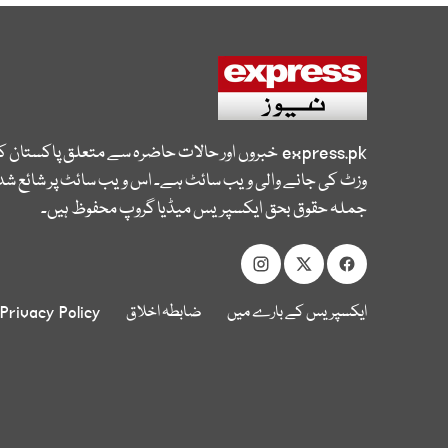
express.pk
خبروں اور حالات حاضرہ سے متعلق پاکستان 
وزٹ کی جانے والی ویب سائٹ ہے۔ اس ویب سائٹ پر شائع شدہ
جملہ حقوق بحق ایکسپریس میڈیا گروپ محفوظ ہیں۔
ایکسپریس کے بارے میں
ضابطہ اخلاق
Privacy Policy