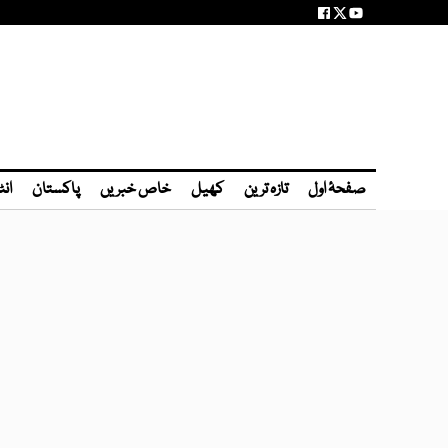
صفحۂ اول
تازہ ترین
کھیل
خاص خبریں
پاکستان
انٹ