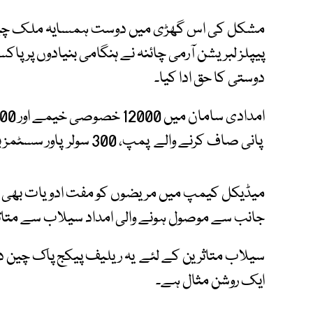
مشکل کی اس گھڑی میں دوست ہمسایہ ملک چین
پیپلز لبریشن آرمی چائنہ نے ہنگامی بنیادوں پر پا
دوستی کا حق ادا کیا۔
پانی صاف کرنے والے پمپ، 300 سولر پاور سسٹمز بھی امداد میں شامل ہیں۔
میڈیکل کیمپ میں مریضوں کو مفت ادویات بھی فراہ
جانب سے موصول ہونے والی امداد سیلاب سے متاثر
سیلاب متاثرین کے لئے یہ ریلیف پیکج پاک چین دی
ایک روشن مثال ہے۔