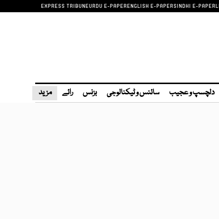
EXPRESS TRIBUNE
URDU E-PAPER
ENGLISH E-PAPER
SINDHI E-PAPER
L
دلچسپ و عجیب
سائنس و ٹیکنالوجی
بزنس
رائے
مزید