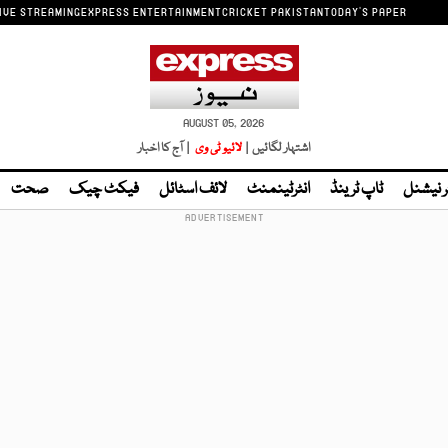
IVE STREAMING
EXPRESS ENTERTAINMENT
CRICKET PAKISTAN
TODAY'S PAPER
AUGUST 05, 2026
اشتہار لگائیں |
لائیو ٹی وی
| آج کا اخبار
ر نیشنل
ٹاپ ٹرینڈ
انٹرٹینمنٹ
لائف اسٹائل
فیکٹ چیک
صحت