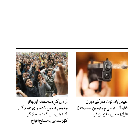
حیدرآباد، لوٹ مار کے دوران
آزادی کی منصفانہ اور جائز
فائرنگ، یوسی چیئرمین سمیت 3
جدوجہد میں کشمیری عوام کے
افراد زخمی، ملزمان فرار
کاندھے سے کاندھا ملا کر
کھڑے ہیں، مسلح افواج