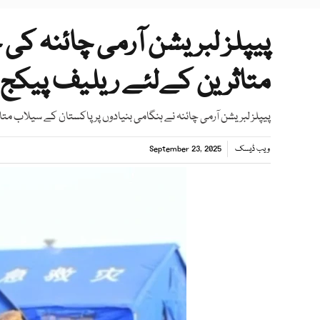
پیپلز لبریشن آرمی چائنہ ک
متاثرین کےلئے ریلیف پیکج
پیپلز لبریشن آرمی چائنہ نے ہنگامی بنیادوں پر پاکستان کے سیلاب متاثر
ویب ڈیسک
September 23, 2025