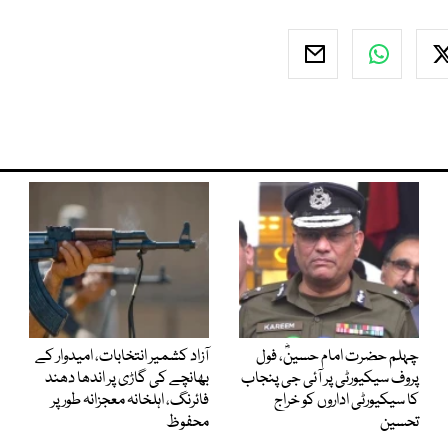
چہلم حضرت امام حسینؓ، فول
آزاد کشمیر انتخابات، امیدوار کے
پروف سیکیورٹی پر آئی جی پنجاب
بھانچے کی گاڑی پر اندھا دھند
کا سیکیورٹی اداروں کو خراج
فائرنگ، اہلخانہ معجزانہ طور پر
تحسین
محفوظ