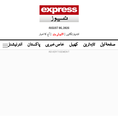
AUGUST 06, 2026
اشتہار لگائیں |
لائیو ٹی وی
| آج کا اخبار
صفحۂ اول
تازہ ترین
کھیل
خاص خبریں
پاکستان
انٹر نیشنل
ٹا