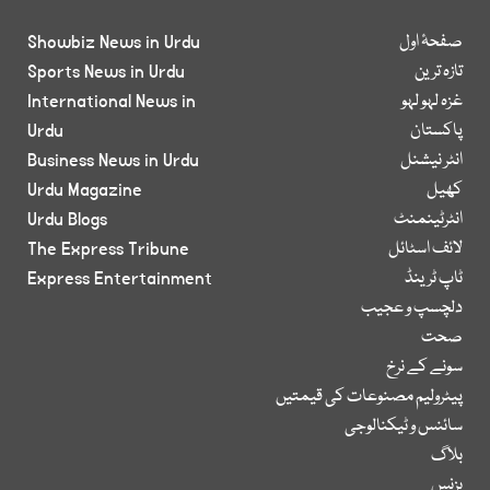
صفحۂ اول
Showbiz News in Urdu
تازہ ترین
Sports News in Urdu
غزہ لہو لہو
International News in
پاکستان
Urdu
انٹر نیشنل
Business News in Urdu
کھیل
Urdu Magazine
انٹرٹینمنٹ
Urdu Blogs
لائف اسٹائل
The Express Tribune
ٹاپ ٹرینڈ
Express Entertainment
دلچسپ و عجیب
صحت
سونے کے نرخ
پیٹرولیم مصنوعات کی قیمتیں
سائنس و ٹیکنالوجی
بلاگ
بزنس