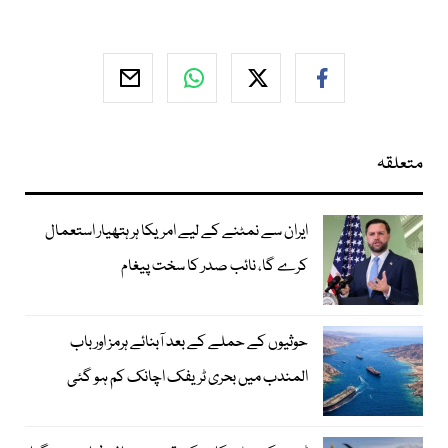
متعلقہ
ایران سے نمٹنے کے لیے امریکا ہر ہتھیار استعمال
کرے گا، نائب صدر کا سخت پیغام
حوثیوں کے حملے کے بعد آبنائے ہرمز اور باب
المندب میں بحری ٹریفک اچانک کم ہو گئی