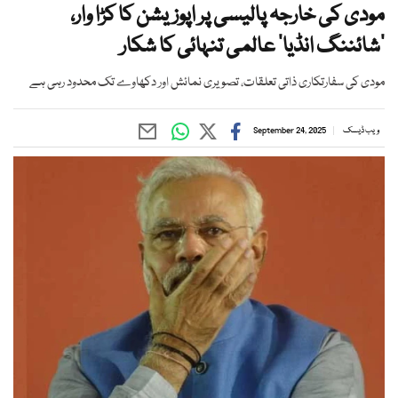
مودی کی خارجہ پالیسی پر اپوزیشن کا کڑا وار،
’شائننگ انڈیا‘ عالمی تنہائی کا شکار
مودی کی سفارتکاری ذاتی تعلقات، تصویری نمائش اور دکھاوے تک محدود رہی ہے
ویب ڈیسک
September 24, 2025