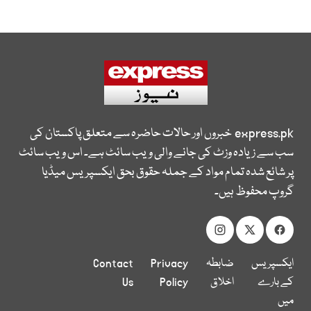
express.pk
خبروں اور حالات حاضرہ سے متعلق پاکستان کی
سب سے زیادہ وزٹ کی جانے والی ویب سائٹ ہے۔ اس ویب سائٹ
پر شائع شدہ تمام مواد کے جملہ حقوق بحق ایکسپریس میڈیا
گروپ محفوظ ہیں۔
ایکسپریس
ضابطہ
Privacy
Contact
کے بارے
اخلاق
Policy
Us
میں