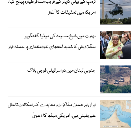
ٹرمپ کے ہیلی کاپٹر کے قریب مسافر طیارہ پہنچ گیا،
امریکا میں تحقیقات کا آغاز
بھارت میں شیخ حسینہ کی میڈیا گفتگو پر
بنگلادیش کا شدید احتجاج، خودمختاری پر حملہ قرار
جنوبی لبنان میں دو اسرائیلی فوجی ہلاک
ایران اور عمان مذاکرات، معاہدے کے امکانات تاحال
غیر یقینی ہیں، امریکی میڈیا کا دعویٰ