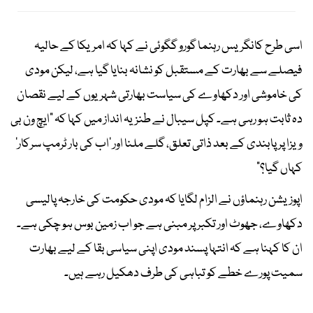
اسی طرح کانگریس رہنما گورو گگوئی نے کہا کہ امریکا کے حالیہ
فیصلے سے بھارت کے مستقبل کو نشانہ بنایا گیا ہے، لیکن مودی
کی خاموشی اور دکھاوے کی سیاست بھارتی شہریوں کے لیے نقصان
دہ ثابت ہو رہی ہے۔ کپل سیبال نے طنزیہ انداز میں کہا کہ "ایچ ون بی
ویزا پر پابندی کے بعد ذاتی تعلق، گلے ملنا اور ’اب کی بار ٹرمپ سرکار‘
کہاں گیا؟"
اپوزیشن رہنماؤں نے الزام لگایا کہ مودی حکومت کی خارجہ پالیسی
دکھاوے، جھوٹ اور تکبر پر مبنی ہے جو اب زمین بوس ہو چکی ہے۔
ان کا کہنا ہے کہ انتہا پسند مودی اپنی سیاسی بقا کے لیے بھارت
سمیت پورے خطے کو تباہی کی طرف دھکیل رہے ہیں۔