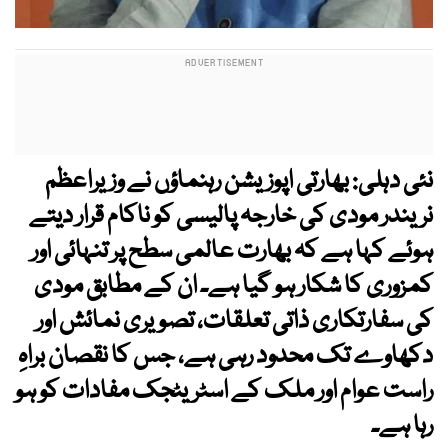
نئی دہلی: بھارتی اپوزیشن رہنماؤں نے وزیراعظم
نریندر مودی کی خارجہ پالیسی کو ناکام قرار دیتے
ہوئے کہا ہے کہ بھارت عالمی سطح پر تنہائی اور
کمزوری کا شکار ہو گیا ہے۔ ان کے مطابق مودی
کی سفارتکاری ذاتی تعلقات، تصویری نمائش اور
دکھاوے تک محدود رہی ہے، جس کا نقصان براہِ
راست عوام اور ملک کے اسٹریٹجک مفادات کو ہو
رہا ہے۔