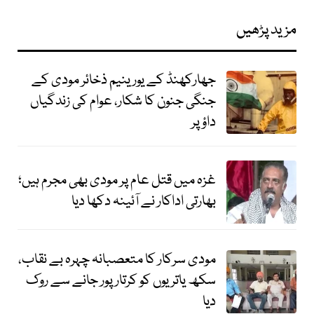
مزید پڑھیں
جھارکھنڈ کے یورینیم ذخائر مودی کے
جنگی جنون کا شکار، عوام کی زندگیاں
داؤ پر
غزہ میں قتل عام پر مودی بھی مجرم ہیں؛
بھارتی اداکار نے آئینہ دکھا دیا
مودی سرکار کا متعصبانہ چہرہ بے نقاب،
سکھ یاتریوں کو کرتارپور جانے سے روک
دیا