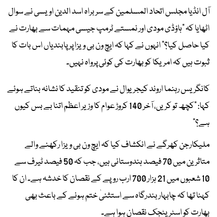
آل انڈیا مجلس اتحاد المسلمین کے سربراہ اسد الدین اویسی نے سوال
اٹھایا کہ "ہاؤڈی مودی اور نمستے ٹرمپ جیسی مہمات سے بھارت نے
کیا حاصل کیا؟" انہوں نے کہا کہ ایچ ون بی ویزا پر پابندیاں اس بات کا
ثبوت ہیں کہ امریکا کو بھارت کی کوئی پرواہ نہیں۔
کانگریس رہنما اروند کیجریوال نے مودی کو تنقید کا نشانہ بناتے ہوئے
کہا: "کچھ تو کریں، آخر 140 کروڑ عوام کا وزیر اعظم اتنا بے بس کیوں
ہے؟"
ملیکارجن کھرگے نے انکشاف کیا کہ ایچ ون بی ویزا رکھنے والے
متاثرین میں 70 فیصد ہندوستانی ہیں، جب کہ 50 فیصد ٹیرف سے
10 شعبوں میں 21 ہزار 700 ارب روپے کے نقصان کا خدشہ ہے۔ ان کا
کہنا تھا کہ چابہار بندرگاہ سے استثنیٰ ختم ہونے کے باعث بھی
بھارت کو اسٹریٹجک نقصان ہوا ہے۔