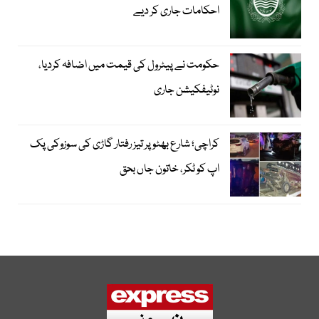
احکامات جاری کر دیے
حکومت نے پیٹرول کی قیمت میں اضافہ کردیا،
نوٹیفکیشن جاری
کراچی؛ شارع بھٹو پر تیز رفتار گاڑی کی سوزوکی پک
اپ کو ٹکر، خاتون جاں بحق