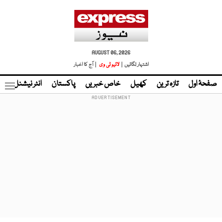
AUGUST 06, 2026
اشتہار لگائیں |
لائیو ٹی وی
| آج کا اخبار
صفحۂ اول
تازہ ترین
کھیل
خاص خبریں
پاکستان
انٹر نیشنل
ٹا