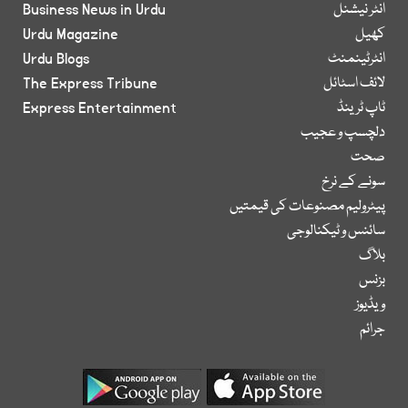
انٹر نیشنل
Business News in Urdu
کھیل
Urdu Magazine
انٹرٹینمنٹ
Urdu Blogs
لائف اسٹائل
The Express Tribune
ٹاپ ٹرینڈ
Express Entertainment
دلچسپ و عجیب
صحت
سونے کے نرخ
پیٹرولیم مصنوعات کی قیمتیں
سائنس و ٹیکنالوجی
بلاگ
بزنس
ویڈیوز
جرائم