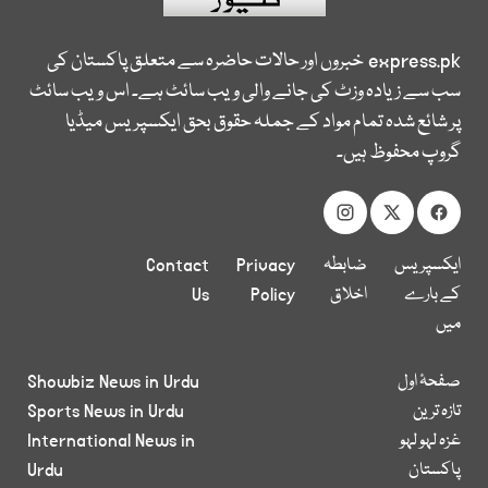
express.pk
خبروں اور حالات حاضرہ سے متعلق پاکستان کی
سب سے زیادہ وزٹ کی جانے والی ویب سائٹ ہے۔ اس ویب سائٹ
پر شائع شدہ تمام مواد کے جملہ حقوق بحق ایکسپریس میڈیا
گروپ محفوظ ہیں۔
ایکسپریس
ضابطہ
Privacy
Contact
کے بارے
اخلاق
Policy
Us
میں
صفحۂ اول
Showbiz News in Urdu
تازہ ترین
Sports News in Urdu
غزہ لہو لہو
International News in
پاکستان
Urdu