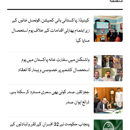
متعلقہ
کینیڈا، پاکستانی ہائی کمیشن، قونصل خانوں کے
زیر اہتمام بھارتی اقدامات کے خلاف یوم استحصال
منایا گیا
واشنگٹن میں سفارت خانہ پاکستان میں یوم
استحصال کشمیر پر خصوصی ویبنار کا انعقاد
ججز تقرر، صدر کوئی بھی سمری مسترد کر سکتا ہے،
ذرائع ایوان صدر
پنجاب حکومت نے 32 افسران کے تقرر و تبادلوں کے