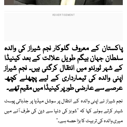
پاکستان کے معروف گلوکار نجم شیراز کی والدہ
سلطان جہان بیگم طویل علالت کے بعد کینیڈا
کے شہر ٹورنٹو میں انتقال کرگئی ہیں۔ نجم شیراز
اپنی والدہ کی تیمارداری کے لیے پچھلے کچھ
عرصے سے عارضی طور پر کینیڈا میں مقیم تھے۔
نجم شیراز نے اپنی والدہ کے انتقال پر سوشل میڈیا پر جذباتی پوسٹ
شیئر کرتے ہوئے کہا کہ ’’شوبز کی دنیا سے دین کی طرف آنے میں
میری والدہ کی تربیت کا بڑا حصہ ہے۔‘‘