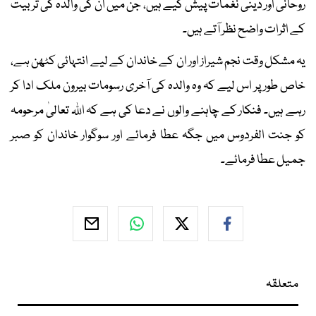
روحانی اور دینی نغمات پیش کیے ہیں، جن میں ان کی والدہ کی تربیت
کے اثرات واضح نظر آتے ہیں۔
یہ مشکل وقت نجم شیراز اور ان کے خاندان کے لیے انتہائی کٹھن ہے،
خاص طور پر اس لیے کہ وہ والدہ کی آخری رسومات بیرون ملک ادا کر
رہے ہیں۔ فنکار کے چاہنے والوں نے دعا کی ہے کہ اللہ تعالیٰ مرحومہ
کو جنت الفردوس میں جگہ عطا فرمائے اور سوگوار خاندان کو صبر
جمیل عطا فرمائے۔
متعلقہ