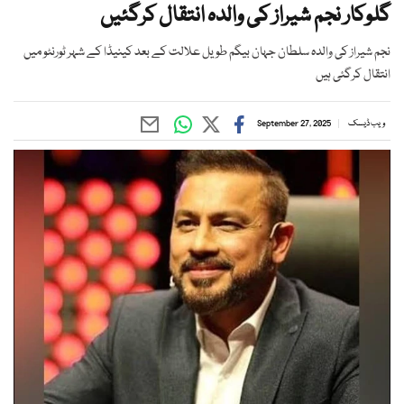
گلوکار نجم شیراز کی والدہ انتقال کرگئیں
نجم شیراز کی والدہ سلطان جہان بیگم طویل علالت کے بعد کینیڈا کے شہر ٹورنٹو میں
انتقال کرگئی ہیں
ویب ڈیسک
September 27, 2025