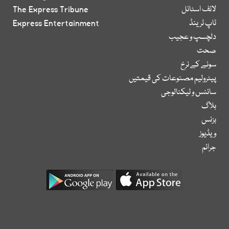
لائف اسٹائل
The Express Tribune
ٹاپ ٹرینڈ
Express Entertainment
دلچسپ و عجیب
صحت
سونے کے نرخ
پیٹرولیم مصنوعات کی قیمتیں
سائنس و ٹیکنالوجی
بلاگ
بزنس
ویڈیوز
جرائم