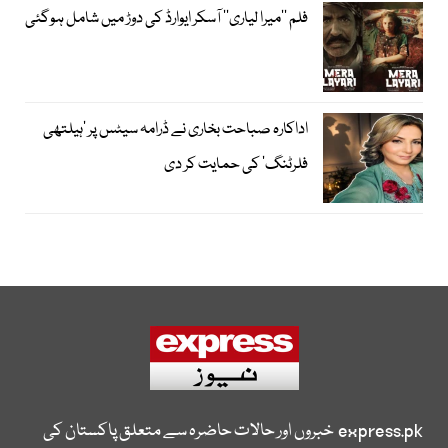
فلم ’’میرا لیاری‘‘ آسکر ایوارڈ کی دوڑ میں شامل ہوگئی
اداکارہ صباحت بخاری نے ڈرامہ سیٹس پر ’ہیلتھی
فلرٹنگ‘ کی حمایت کر دی
express.pk
خبروں اور حالات حاضرہ سے متعلق پاکستان کی