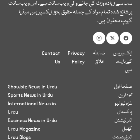
سب سے زیادہ وزٹ کی جانے والی ویب سائٹ ہے۔ اس ویب سائٹ
پر شائع شدہ تمام مواد کے جملہ حقوق بحق ایکسپریس میڈیا
گروپ محفوظ ہیں۔
ایکسپریس
ضابطہ
Privacy
Contact
کے بارے
اخلاق
Policy
Us
میں
صفحۂ اول
Showbiz News in Urdu
تازہ ترین
Sports News in Urdu
غزہ لہو لہو
International News in
پاکستان
Urdu
انٹر نیشنل
Business News in Urdu
کھیل
Urdu Magazine
انٹرٹینمنٹ
Urdu Blogs