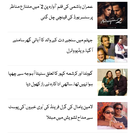
عمران ہاشمی کی فلم ’آوارہ پن 2‘ میں متنازع مناظر
پر سنسر بورڈ کی قینچی چل گئی
جہلم میں سنجے دت کے والد کا آبائی گھر سامنے
آگیا، ویڈیو وائرل
گووندا اور کرشمہ کپور کا تعلق سنیتا آہوجہ سے چھپا
ہوا نہیں تھا، ساتھی اداکارہ نے راز کھول دیا
لامین یامال کی گرل فرینڈ کی ’بری خبروں‘کی پوسٹ
سے مداح تشویش میں مبتلا