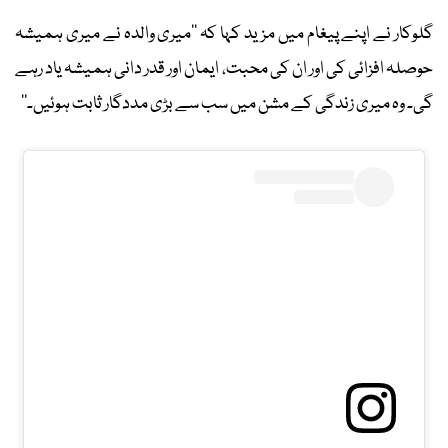
گلوکار نے اپنے پیغام میں مزید کہا کہ ’’میری والدہ نے میری ہمیشہ
حوصلہ افزائی کی اور ان کی محبت، ایمان اور قدر دانی ہمیشہ یاد رہے
گی۔ وہ میری زندگی کے مشن میں سب سے بڑی مددگار ثابت ہوئیں۔‘‘