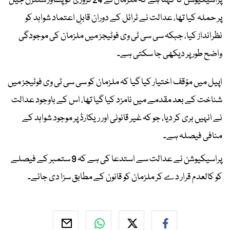
پراسیکیوشن کا کہنا ہے کہ ملزمان نے 24 فروری کو پشاور سنٹرل جیل
پر حملہ کیا تھا، عدالت نے ٹرائل کے دوران قابلِ اعتماد شواہد کو
نظرانداز کیا، جبکہ سی سی ٹی وی فوٹیجز میں ملزمان کی موجودگی
واضح طور پر دیکھی جا سکتی ہے۔
اپیل میں مؤقف اختیار کیا گیا کہ ملزمان کو سی سی ٹی وی فوٹیجز میں
شناخت کے بعد مقدمے میں نامزد کیا گیا تھا، اس کے باوجود عدالت
نے انہیں بری کر دیا، جو کہ غیر قانونی اور ریکارڈ پر موجود شواہد کے
منافی فیصلہ ہے۔
پراسیکیوشن نے عدالت سے استدعا کی ہے کہ 9 ستمبر کے فیصلے
کو کالعدم قرار دے کر ملزمان کو قانون کے مطابق سزا دی جائے۔