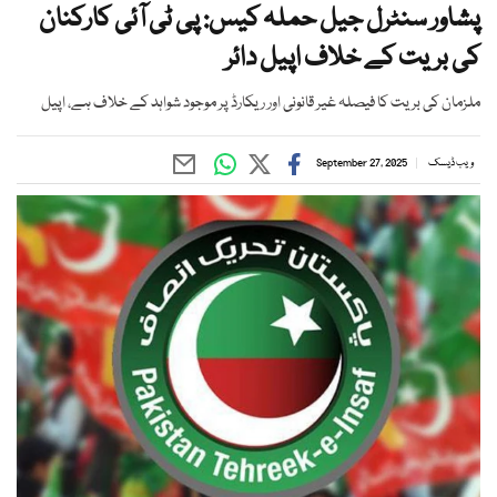
پشاور سنٹرل جیل حملہ کیس: پی ٹی آئی کارکنان
کی بریت کے خلاف اپیل دائر
ملزمان کی بریت کا فیصلہ غیر قانونی اور ریکارڈ پر موجود شواہد کے خلاف ہے، اپیل
ویب ڈیسک
September 27, 2025