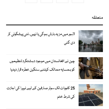
متعلقہ
لاہور میں مزید بارش ہوگی یا نہیں، نئی پیشگوئی کر
دی گئی
چین نے افغانستان میں موجود دہشتگرد تنظیموں
کو ہمسایہ ممالک کیلئے سنگین خطرہ قرار دیدیا
25 کلوواٹ تک سولر صارفین کے لیے نیپرا کی اجازت
کی شرط ختم