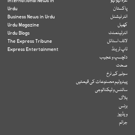
غزہ لہو لہو
International News in
پاکستان
Urdu
انٹر نیشنل
Business News in Urdu
کھیل
Urdu Magazine
انٹرٹینمنٹ
Urdu Blogs
لائف اسٹائل
The Express Tribune
ٹاپ ٹرینڈ
Express Entertainment
دلچسپ و عجیب
صحت
سونے کے نرخ
پیٹرولیم مصنوعات کی قیمتیں
سائنس و ٹیکنالوجی
بلاگ
بزنس
ویڈیوز
جرائم