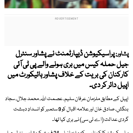
پراسیکیوشن ڈیپارٹمنٹ نے پشاور سنٹرل
پشاور:
جیل حملہ کیس میں بری ہونے والے پی ٹی آئی
کارکنان کی بریت کے خلاف پشاور ہائیکورٹ میں
اپیل دائر کر دی۔
اپیل کے مطابق ملزمان عرفان سلیم، عصمت اللہ، محمد جلال، سجاد
بنگش، صادق خان اور علامہ اقبال کو 9 ستمبر کو انسدادِ دہشت
گردی عدالت (اے ٹی سی) نے بری کیا تھا۔