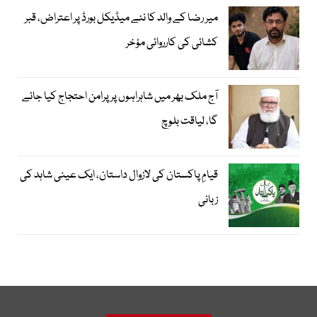
میر رضا کے والد کا نئے میڈیکل بورڈ پر اعتراض، قبر
کشائی کی کارروائی مؤخر
آج ملک بھر میں شاہراہوں پر پرامن احتجاج کیا جائے
گا، لیاقت بلوچ
قیامِ پاکستان کی لازوال داستان، ایک عینی شاہد کی
زبانی