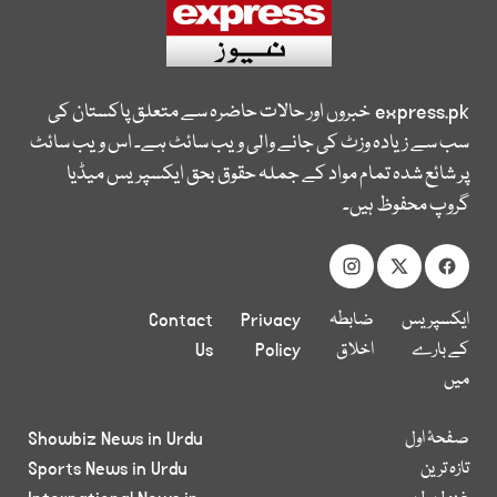
express.pk
خبروں اور حالات حاضرہ سے متعلق پاکستان کی
سب سے زیادہ وزٹ کی جانے والی ویب سائٹ ہے۔ اس ویب سائٹ
پر شائع شدہ تمام مواد کے جملہ حقوق بحق ایکسپریس میڈیا
گروپ محفوظ ہیں۔
ایکسپریس
ضابطہ
Privacy
Contact
کے بارے
اخلاق
Policy
Us
میں
صفحۂ اول
Showbiz News in Urdu
تازہ ترین
Sports News in Urdu