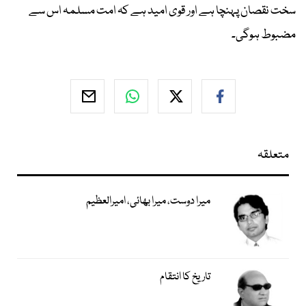
سخت نقصان پہنچا ہے اور قوی امید ہے کہ امت مسلمہ اس سے
مضبوط ہوگی۔
متعلقہ
میرا دوست، میرا بھائی، امیرالعظیم
تاریخ کا انتقام