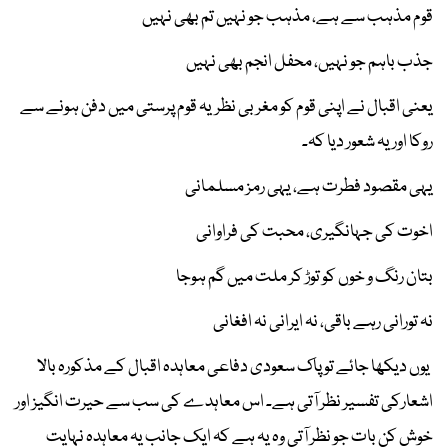
قوم مذہب سے ہے، مذہب جو نہیں تم بھی نہیں
جذب باہم جو نہیں، محفل انجم بھی نہیں
یعنی اقبال نے اپنی قوم کو مغربی نظریہ قوم پرستی میں دفن ہونے سے
روکا اور یہ شعور دیا کہ۔
یہی مقصود فطرت ہے، یہی رمز مسلمانی
اخوت کی جہانگیری، محبت کی فراوانی
بتان رنگ و خوں کو توڑ کر ملت میں گم ہوجا
نہ تورانی رہے باقی، نہ ایرانی نہ افغانی
یوں دیکھا جائے تو پاک سعودی دفاعی معاہدہ اقبال کے مذکورہ بالا
اشعارکی تفسیر نظر آتی ہے۔ اس معاہدے کی سب سے حیرت انگیز اور
خوش کن بات جو نظر آتی وہ یہ ہے کہ ایک جانب یہ معاہدہ نہایت