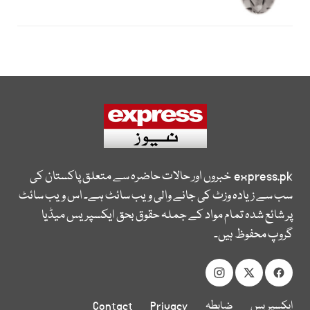
express.pk
خبروں اور حالات حاضرہ سے متعلق پاکستان کی
سب سے زیادہ وزٹ کی جانے والی ویب سائٹ ہے۔ اس ویب سائٹ
پر شائع شدہ تمام مواد کے جملہ حقوق بحق ایکسپریس میڈیا
گروپ محفوظ ہیں۔
ایکسپریس
ضابطہ
Privacy
Contact