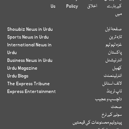
کے بارے
اخلاق
Policy
Us
میں
صفحۂ اول
Showbiz News in Urdu
تازہ ترین
Sports News in Urdu
غزہ لہو لہو
International News in
پاکستان
Urdu
انٹر نیشنل
Business News in Urdu
کھیل
Urdu Magazine
انٹرٹینمنٹ
Urdu Blogs
لائف اسٹائل
The Express Tribune
ٹاپ ٹرینڈ
Express Entertainment
دلچسپ و عجیب
صحت
سونے کے نرخ
پیٹرولیم مصنوعات کی قیمتیں