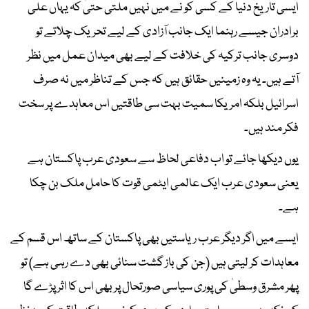
ایسی تاریخ دنیا کے کسی کو نے میں نہیں ملتی حتیٰ کہ یہاں علی
برادران جیسے رہنما ایک جانب آزادی کے لیے تحریک چلاتے تو
دوسری جانب ترکیہ کی خلافت کے لیے بھی میدان عمل میں نظر
آتے ہیں۔ یہ وہ زمینیں حقائق ہیں کہ جس کے تناظر میں نہ صرف
اسرائیل بلکہ امریکا سمیت بہت سی طاقتیں اس معاہدے پر سخت
فکر مند ہیں۔
یوں دیکھا جائے تو اب دفاعی لحاظ سے سعودی عرب پاکستان ہے
یعنی سعودی عرب ایک عالمی ایٹمی قوت کا حامل ملک بن چکا
ہے۔
ایسے میں اگر دیگر عرب ریاستیں بھی پاکستان کے ساتھ اس قسم کے
معاہدات کر لیتی ہیں (جن کی باز گشت سنائی بھی دے رہی ہے) تو
پھر مشرق وسطیٰ کی پوری سیاسی صورتحال پر بھی اس کا اثر پڑے گا