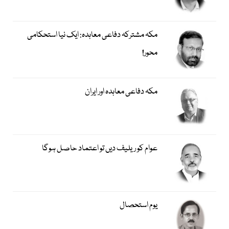
مکہ مشترکہ دفاعی معاہدہ: ایک نیا استحکامی
محور!
مکہ دفاعی معاہدہ اور ایران
عوام کو ریلیف دیں تو اعتماد حاصل ہوگا
یوم استحصال