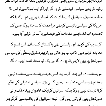
کیونکہ پھر عرب ریاستیں اپنی کمزوری کو نہیں بلکہ طاقت کو مدنظر
رکھ کر اپنے سیاسی فیصلے کریں گی اور اگر ایسا ہوتا ہے تو اس کا
مطلب صرف اسرائیل کے مفادات کو نقصان نہیں پہنچے گا بلکہ
امریکا کی سیاسی پالیسی کو بھی مزاحمت کا سامنا ہوگا جس کے
تحت وہ اب تک اپنے مفادات کے فیصلے با آسانی کرتے آیا ہے۔
اگر عرب کی کچھ اور ریاستیں بھی پاکستان کے ساتھ اس قسم کا
معاہدہ کرنے میں کامیاب ہو جاتی ہیں تو پھر مشرق وسطیٰ کی سیاسی
صورتحال پر بھی لازمی اثر پڑے گا اور ایک نیا منظر نامہ ابھرے گا۔
اس معاہدے کے بعد اگر مزید کسی عرب ریاست سے معاہدہ نہیں
ہوتا تو پھر سیاسی منظر نامے میں کسی بڑی سیاسی تبدیلی کی توقع
کرنا درست نہیں ہوگا بلکہ اسرائیل کو ایک خاموش پیغام تک والی
صورتحال جوں کی توں رہی گی، البتہ اسرائیل کی جانب سے اگرگریٹر