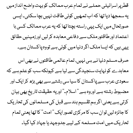
قطر پر اسرائیلی حملے نے تمام عرب ممالک کو بہت واضح انداز میں
یہ سمجھا دیا تھا کہ اب تمھیں کوئی طاقت نہیں بچا سکتی۔ ایسی
صورتحال میں ایک یہی راستہ بچتا تھا کہ یہ عرب ممالک کسی با
اعتماد اور طاقتور ملک سے دفاعی معاہدہ کر لیں اور زمینیں حقائق
یہی ہیں کہ ایسا ملک اگر دنیا میں کوئی ہے تو وہ پاکستان ہے۔
صرف مسلم دنیا نے ہی نہیں، تمام عالمی طاقتوں نے بھی اس
معاہدے کو نہایت سنجیدگی سے لیا ہے کیونکہ سب کو علم ہے کہ
سعودی عرب سے پاکستان کا سیا سی رشتے سے بھی بڑھ کر ایک اور
مضبوط رشتہ ہے اور وہ ہے ’’ اسلام۔‘‘ اور یہ حقیقت تاریخ بھی بیان
کرتی ہے یعنی اگر ہم تقسیم ہند سے قبل کی مسلمانوں کی تحاریک
کا جائزہ لیں تو ان سب کا مرکزی تصور ایک ’’ امت‘‘ کا تھا یعنی تمام
تحاریک میں امت مسلمہ کے لیے جدوجہد یا جہاد کیا گیا۔