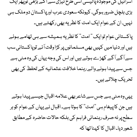
اسرائیل کی موجودہ پالیسی اسی طرح تیزی سے آگے بڑھی تو پھر ایک
بڑی ہلچل ضرور ہوگی، کیونکہ سعودی عرب اور پاکستان دو ملک ہی
نہیں، ان کے عوام ایک امت کا نظریہ بھی رکھتے ہیں۔
پاکستانی عوام تو ایک ’’ امت‘‘ کا نظریہ ہمیشہ سے ہی تھامے ہوئے
ہیں اور دنیا میں کہیں بھی مسلمانوں پر کڑا وقت آئے تو پاکستانی سب
سے آگے آگے کھڑے ہوتے ہیں اور اس کی وجہ یہاں کی وہ مٹی ہے
جس سے پیدا ہونے والے رہنما خلافت عثمانیہ کے تحفظ کی بھی
تحریک چلاتے ہیں۔
یہی وہ مٹی ہے جس سے شاعر بھی علامہ اقبال جیسے پیدا ہوتے
ہیں جن کا پیغام ہی ’’امت‘‘ کا ہوتا ہے۔ اقبال نے یہاں کے عوام کو ہر
سطح پر نہ صرف رہنمائی فراہم کی بلکہ حالات حاضرہ کے مطابق
شعور دیا۔ اقبال کا کہنا تھا کہ