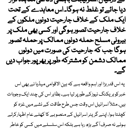
کے درمیان اسٹرٹیجک باہمی دفاعی معاہدہ قرار
دیا جائے تو غلط نہ ہوگا۔ اس معاہدے کے تحت
ایک ملک کے خلاف جارحیت دونوں ملکوں کے
خلاف جارحیت تصور ہوگی اور کسی بھی ملک پر
بیرونی مسلح حملہ دونوں ممالک پر حملہ تصور
ہوگا جب کہ جارحیت کی صورت میں دونوں
ممالک دشمن کو مشترکہ طور پر بھر پور جواب دیں
گے۔
یہ اس قدر بڑا اور اہم واقعہ ہے کہ بین الاقوامی میڈیا نے بھی اس
خبرکو بریکنگ نیوزکے طور پر لیا ہے۔ بظاہر اس کی چند ایک وجوہات
ہیں، مثلاً اسرائیل اس وقت جس طرح طاقت کے نشے میں غزہ کو
کچلتا ہوا، اپنے گریٹر اسرائیل کے منصوبے کا کھلے عام اظہارکرتے
ہوئے نہ صرف آگے بڑھ رہا ہے بلکہ اس سلسلے میں کسی کو خاطر