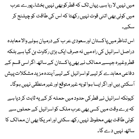
میں نہیں لا رہا ہے، یہاں تک کہ قطرکو بھی نہیں بخشا۔ پورے عرب
میں کوئی بھی اتنی قوت نہیں رکھتا کہ اس کی طاقت کو چیلنج کر
سکے۔
اس تناظر میں پاکستان اور سعودی عر ب کے درمیان ہونے والا معاہدہ
دراصل اسرائیل کی راہ میں نہ صرف ایک بڑی رکاوٹ بن گیا ہے بلکہ
قطر وغیرہ جیسے ممالک نے بھی پاکستان کے ساتھ اگر اسی قسم کے
دفاعی معاہدے کر لیے تو اسرائیل کے لیے آیندہ مزید مشکلات پیش
آسکتی ہیں اور اگر ایسا ہوا تو یہ غیر متوقع اور غیر منطقی نہیں ہوگا۔
کیونکہ اسرائیل نے قطرکی حدود میں حملہ کر کے یہ ثابت کر دیا ہے
کہ برے وقت میں کسی بھی عرب ملک کو اسرائیل کے حملوں سے
کوئی طاقت بھی محفوظ نہیں رکھ سکتی اور امریکا بھی ان ممالک کا
ساتھ نہیں دے گا۔