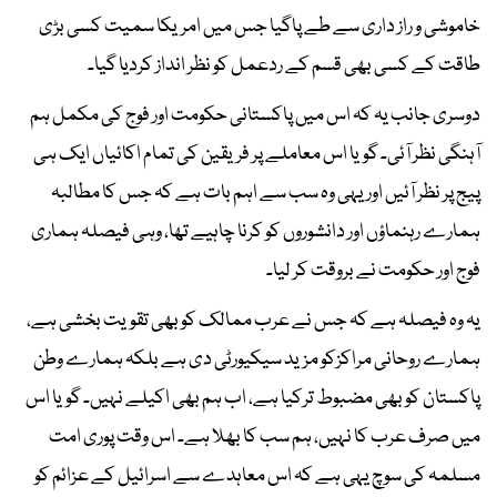
خاموشی و راز داری سے طے پاگیا جس میں امریکا سمیت کسی بڑی
طاقت کے کسی بھی قسم کے ردعمل کو نظر انداز کردیا گیا۔
دوسری جانب یہ کہ اس میں پاکستانی حکومت اور فوج کی مکمل ہم
آہنگی نظر آئی۔ گویا اس معاملے پر فریقین کی تمام اکائیاں ایک ہی
پیج پر نظر آئیں اور یہی وہ سب سے اہم بات ہے کہ جس کا مطالبہ
ہمارے رہنماؤں اور دانشوروں کو کرنا چاہیے تھا، وہی فیصلہ ہماری
فوج اور حکومت نے بروقت کر لیا۔
یہ وہ فیصلہ ہے کہ جس نے عرب ممالک کو بھی تقویت بخشی ہے،
ہمارے روحانی مراکزکو مزید سیکیورٹی دی ہے بلکہ ہمارے وطن
پاکستان کو بھی مضبوط ترکیا ہے، اب ہم بھی اکیلے نہیں۔ گویا اس
میں صرف عرب کا نہیں، ہم سب کا بھلا ہے۔ اس وقت پوری امت
مسلمہ کی سوچ یہی ہے کہ اس معاہدے سے اسرائیل کے عزائم کو