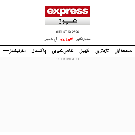
AUGUST 10, 2026
اشتہار لگائیں |
لائیو ٹی وی
| آج کا اخبار
صفحۂ اول
تازہ ترین
کھیل
خاص خبریں
پاکستان
انٹر نیشنل
ٹا