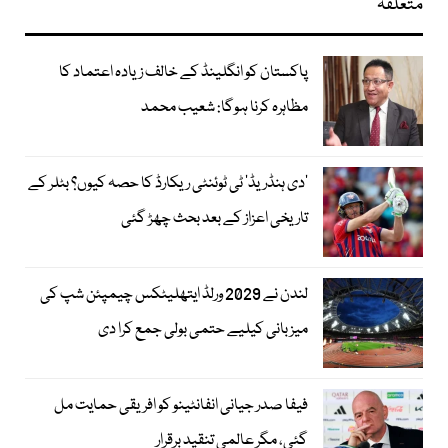
متعلقہ
پاکستان کو انگلینڈ کے خالف زیادہ اعتماد کا
مظاہرہ کرنا ہوگا: شعیب محمد
’دی ہنڈریڈ‘ ٹی ٹوئنٹی ریکارڈ کا حصہ کیوں؟ بٹلر کے
تاریخی اعزاز کے بعد بحث چھڑ گئی
لندن نے 2029 ورلڈ ایتھلیٹکس چیمپئن شپ کی
میزبانی کیلیے حتمی بولی جمع کرا دی
فیفا صدر جیانی انفانٹینو کو افریقی حمایت مل
گئی، مگر عالمی تنقید برقرار