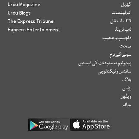
کھیل
Urdu Magazine
انٹرٹینمنٹ
Urdu Blogs
لائف اسٹائل
The Express Tribune
ٹاپ ٹرینڈ
Express Entertainment
دلچسپ و عجیب
صحت
سونے کے نرخ
پیٹرولیم مصنوعات کی قیمتیں
سائنس و ٹیکنالوجی
بلاگ
بزنس
ویڈیوز
جرائم