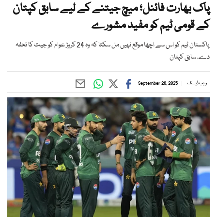
پاک بھارت فائنل؛ میچ جیتنے کے لیے سابق کپتان
کے قومی ٹیم کو مفید مشورے
پاکستان ٹیم کو اس سے اچھا موقع نہیں مل سکتا کہ وہ 24 کروڑ عوام کو جیت کا تحفہ
دے، سابق کپتان
ویب ڈیسک
September 28, 2025