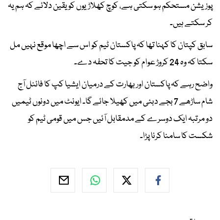
پوزیشن مستحکم ہو سکتی ہے، کوچ کھلاڑیوں کو یقین دلائے کہ ہم یہ
کر سکتے ہیں۔
سابق کپتان کا کہنا تھا کہ پاکستان ٹیم کو اس سے اچھا موقع نہیں مل
سکتا کہ وہ 24 کروڑ عوام کو جیت کا تحفہ دے۔
واضح رہے کہ پاکستان اور بھارت کے درمیان ایشیا کپ کا فائنل آج
شام ساڑھے 7 بجے دبئی میں کھیلا جائے گا۔ ایونٹ میں دونوں ٹیمیں
دو مرتبہ ایک دوسرے کے مدمقابل آئیں جس میں قومی ٹیم کو
شکست کا سامنا کرنا پڑا۔