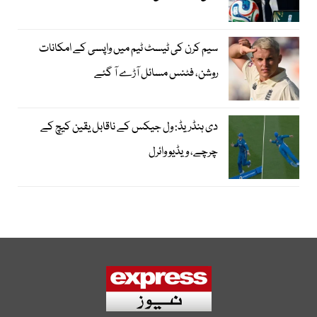
سیم کرن کی ٹیسٹ ٹیم میں واپسی کے امکانات
روشن، فٹنس مسائل آڑے آ گئے
دی ہنڈریڈ: ول جیکس کے ناقابل یقین کیچ کے
چرچے، ویڈیو وائرل