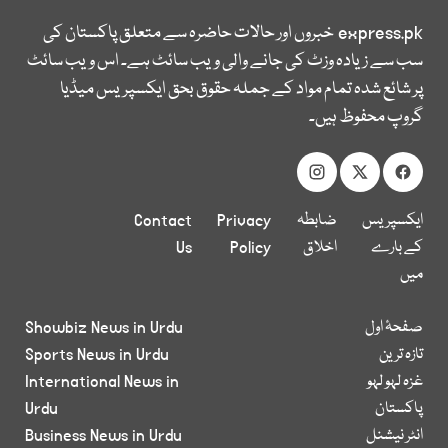
express.pk
خبروں اور حالات حاضرہ سے متعلق پاکستان کی
سب سے زیادہ وزٹ کی جانے والی ویب سائٹ ہے۔ اس ویب سائٹ
پر شائع شدہ تمام مواد کے جملہ حقوق بحق ایکسپریس میڈیا
گروپ محفوظ ہیں۔
ایکسپریس
ضابطہ
Privacy
Contact
کے بارے
اخلاق
Policy
Us
میں
صفحۂ اول
Showbiz News in Urdu
تازہ ترین
Sports News in Urdu
غزہ لہو لہو
International News in
پاکستان
Urdu
انٹر نیشنل
Business News in Urdu