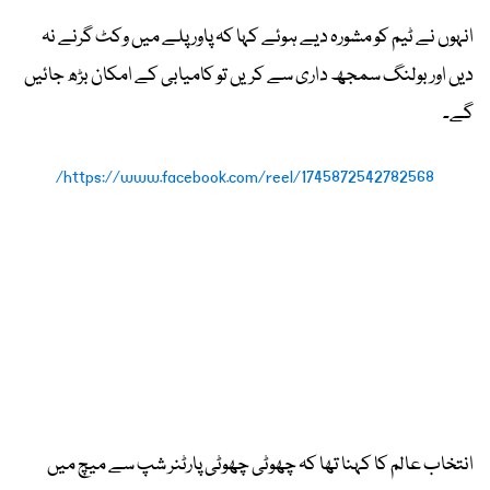
انہوں نے ٹیم کو مشورہ دیے ہوئے کہا کہ پاور پلے میں وکٹ گرنے نہ
دیں اور بولنگ سمجھ داری سے کریں تو کامیابی کے امکان بڑھ جائیں
گے۔
https://www.facebook.com/reel/1745872542782568/
انتخاب عالم کا کہنا تھا کہ چھوٹی چھوٹی پارٹنر شپ سے میچ میں