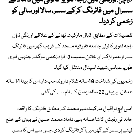
اورنگی ٹاؤن راجہ تنویر کالونی میں داماد نے
کراچی:
سسرال میں فائرنگ کرکے سسر، سالا اور سالی کو
زخمی کر دیا۔
تفصیلات کے مطابق اقبال مارکیٹ تھانے کے علاقے اورنگی ٹاؤن
راجہ تنویر کالونی جامعہ فاروقیہ مسجد کے قریب گھر میں فائرنگ
سے نو عمر لڑکے اور خاتون سمیت 3 افراد زخمی ہوگئے جنہیں فوری
طور پر عباسی شہید اسپتال منتقل کیا گیا۔
زخمیوں کی شناخت 40 سالہ غلام دار ولد حب دار، اس کا بیٹا 14 سالہ
عدنان اور بیٹی 22 سالہ ایمان کے نام سے کی گئی۔
ایس ایچ او اقبال مارکیٹ شیر محمد کے مطابق فائرنگ کا واقعہ
خاندانی رنجش کا شاخسانہ ہے، داماد محمد حسین نے بیوی کے خلع
لینے پر سسر کے گھر میں آکر فائرنگ کر دی، جس سے اس کا سسر،