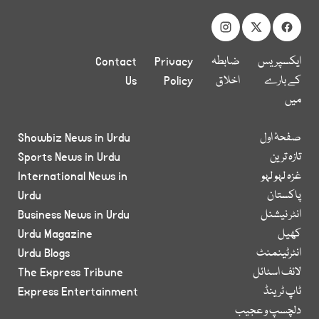
ایکسپریس
ضابطہ
Privacy
Contact
کے بارے
اخلاق
Policy
Us
میں
صفحۂ اول
Showbiz News in Urdu
تازہ ترین
Sports News in Urdu
غزہ لہو لہو
International News in
پاکستان
Urdu
انٹر نیشنل
Business News in Urdu
کھیل
Urdu Magazine
انٹرٹینمنٹ
Urdu Blogs
لائف اسٹائل
The Express Tribune
ٹاپ ٹرینڈ
Express Entertainment
دلچسپ و عجیب