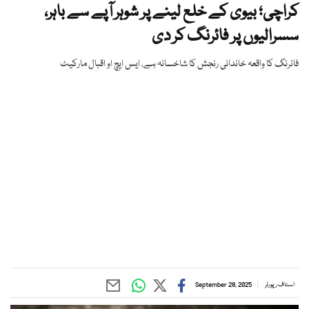
کراچی؛ بیوی کے خلع لینے پر شوہر آپے سے باہر،
سسرالیوں پر فائرنگ کر دی
فائرنگ کا واقعہ خاندانی رنجش کا شاخسانہ ہے، ایس ایچ او اقبال مارکیٹ
اسٹاف رپورٹر
September 28, 2025