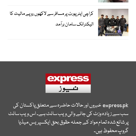
کراچی ایئرپورٹ پر مسافر سے لاکھوں روپے مالیت کا
الیکٹرانک سامان برآمد
express.pk
خبروں اور حالات حاضرہ سے متعلق پاکستان کی
سب سے زیادہ وزٹ کی جانے والی ویب سائٹ ہے۔ اس ویب سائٹ
پر شائع شدہ تمام مواد کے جملہ حقوق بحق ایکسپریس میڈیا
گروپ محفوظ ہیں۔