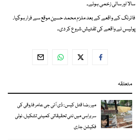
سالا اور سالی زخمی ہوئے۔
فائرنگ کے واقعے کے بعد ملزم محمد حسین موقع سے فرار ہوگیا،
پولیس نے واقعے کی تفتیش شروع کر دی۔
متعلقہ
میر رضا قتل کیس: ڈی آئی جی عامر فاروقی کی
سربراہی میں نئی تحقیقاتی کمیٹی تشکیل، نوٹی
فکیشن جاری