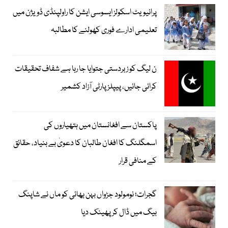
پرائیویٹ اسکولز ایسوسی ایشن کا راولپنڈی ڈویژن میں
تعلیمی ادارے فوری کھولنے کا مطالبہ
ن لیگ کو زبردستی جتوایا جا رہا ہے شفاف تحقیقات
کرائی جائیں، پیپلز پارٹی آزاد کشمیر
پاکستان سے افغانستان میں ہتھیاروں کی
اسمگلنگ کا افغان طالبان کا دعویٰ بے بنیاد، حقائق
کے منافی قرار
گجرات؛ نومولود جڑواں بہن بھائی کو ماں نے شاپنگ
بیگ میں ڈال کر پھینک دیا