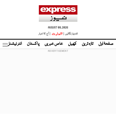
AUGUST 09, 2026
اشتہار لگائیں |
لائیو ٹی وی
| آج کا اخبار
صفحۂ اول
تازہ ترین
کھیل
خاص خبریں
پاکستان
انٹر نیشنل
ٹا