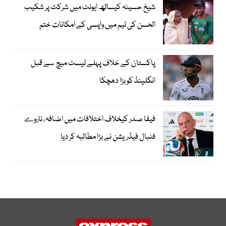
شیخ حسینہ کیساتھ ایونٹ میں شرکت پر شکیب
الحسن کی ٹیم میں واپسی کے امکانات ختم
پاکستان کے خلاف پہلے ٹیسٹ میچ سے قبل
انگلینڈ کو بڑا دھچکا
فیفا صدر کیخلاف اختلافات میں اضافہ، ناروے
فٹبال فیڈریشن نے بڑا مطالبہ کر دیا