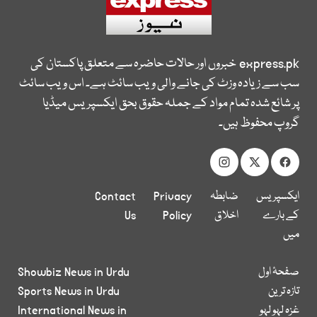
express.pk
خبروں اور حالات حاضرہ سے متعلق پاکستان کی
سب سے زیادہ وزٹ کی جانے والی ویب سائٹ ہے۔ اس ویب سائٹ
پر شائع شدہ تمام مواد کے جملہ حقوق بحق ایکسپریس میڈیا
گروپ محفوظ ہیں۔
ایکسپریس
ضابطہ
Privacy
Contact
کے بارے
اخلاق
Policy
Us
میں
صفحۂ اول
Showbiz News in Urdu
تازہ ترین
Sports News in Urdu
غزہ لہو لہو
International News in