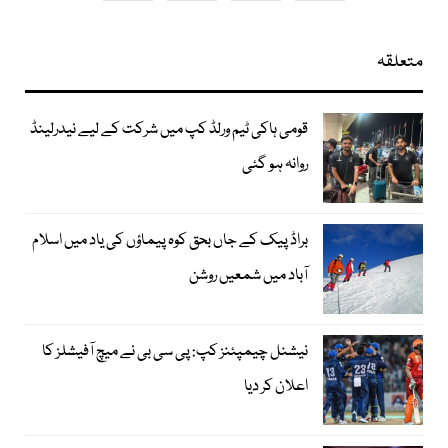
متعلقہ
قومی ہاکی ٹیم ورلڈ کپ میں شرکت کے لیے نیدرلینڈ
روانہ ہو گئی
براڈ پیک کے جاں بحق کوہ پیماؤں کی یاد میں اسلام
آباد میں شمعیں روشن
نیشنل چیمپئنز کپ: پی سی بی نے میچ آفیشلز کا
اعلان کر دیا