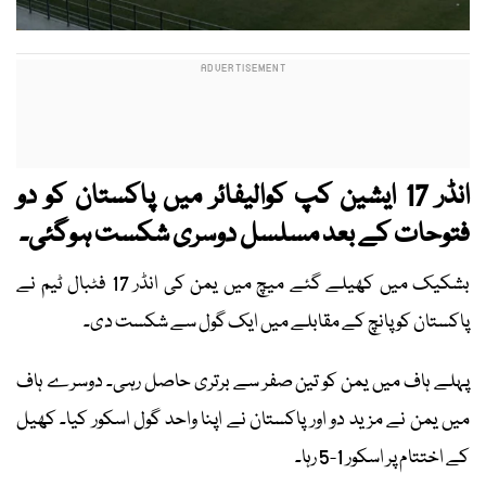
انڈر 17 ایشین کپ کوالیفائر میں پاکستان کو دو
فتوحات کے بعد مسلسل دوسری شکست ہوگئی۔
بشکیک میں کھیلے گئے میچ میں یمن کی انڈر 17 فٹبال ٹیم نے
پاکستان کو پانچ کے مقابلے میں ایک گول سے شکست دی۔
پہلے ہاف میں یمن کو تین صفر سے برتری حاصل رہی۔ دوسرے ہاف
میں یمن نے مزید دو اور پاکستان نے اپنا واحد گول اسکور کیا۔ کھیل
کے اختتام پر اسکور 1-5 رہا۔