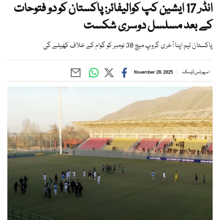
انڈر 17 ایشین کپ کوالیفائر: پاکستان کو دو فتوحات
کے بعد مسلسل دوسری شکست
پاکستان ٹیم اپنا آخری گروپ میچ 30 نومبر کو گوام کے خلاف کھیلے گی
اسپورٹس ڈیسک
November 28, 2025