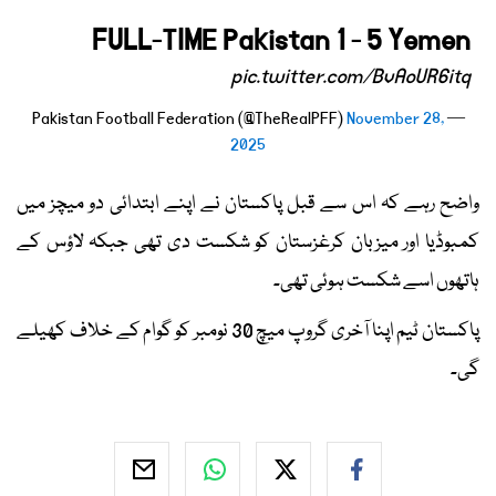
FULL-TIME Pakistan 1 - 5 Yemen
pic.twitter.com/BvAoUR6itq
November 28,
— Pakistan Football Federation (@TheRealPFF)
2025
واضح رہے کہ اس سے قبل پاکستان نے اپنے ابتدائی دو میچز میں
کمبوڈیا اور میزبان کرغزستان کو شکست دی تھی جبکہ لاؤس کے
ہاتھوں اسے شکست ہوئی تھی۔
پاکستان ٹیم اپنا آخری گروپ میچ 30 نومبر کو گوام کے خلاف کھیلے
گی۔