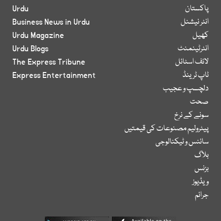
پاکستان
Urdu
انٹر نیشنل
Business News in Urdu
کھیل
Urdu Magazine
انٹرٹینمنٹ
Urdu Blogs
لائف اسٹائل
The Express Tribune
ٹاپ ٹرینڈ
Express Entertainment
دلچسپ و عجیب
صحت
سونے کے نرخ
پیٹرولیم مصنوعات کی قیمتیں
سائنس و ٹیکنالوجی
بلاگ
بزنس
ویڈیوز
جرائم