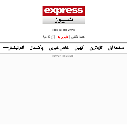
AUGUST 09, 2026
اشتہار لگائیں |
لائیو ٹی وی
| آج کا اخبار
صفحۂ اول
تازہ ترین
کھیل
خاص خبریں
پاکستان
انٹر نیشنل
ٹا