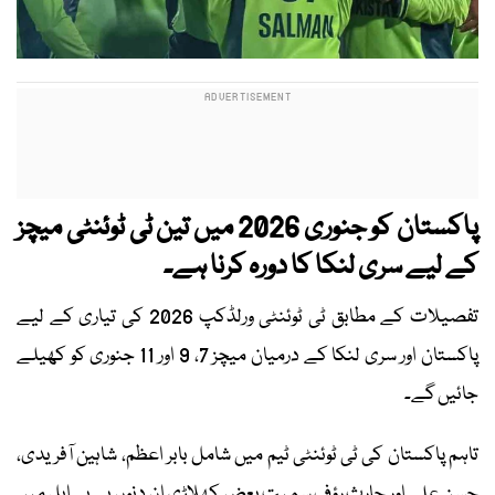
پاکستان کو جنوری 2026 میں تین ٹی ٹوئنٹی میچز
کے لیے سری لنکا کا دورہ کرنا ہے۔
تفصیلات کے مطابق ٹی ٹوئنٹی ورلڈکپ 2026 کی تیاری کے لیے
پاکستان اور سری لنکا کے درمیان میچز 7، 9 اور 11 جنوری کو کھیلے
جائیں گے۔
تاہم پاکستان کی ٹی ٹوئنٹی ٹیم میں شامل بابر اعظم، شاہین آفریدی،
حسن علی اور حارث رؤف سمیت بعض کھلاڑی ان دنوں بی بی ایل میں