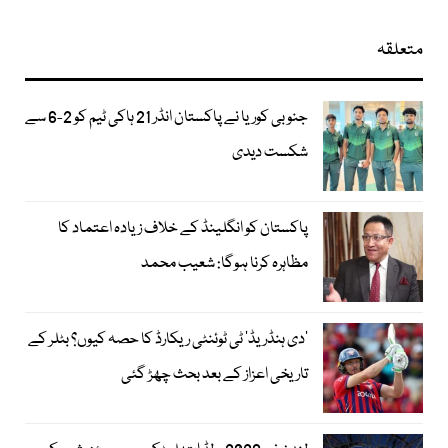
متعلقہ
جنوبی کوریا نے پاکستان انڈر 21 ہاکی ٹیم کو 2-6 سے
شکست دیدی
پاکستان کو انگلینڈ کے خلاف زیادہ اعتماد کا
مظاہرہ کرنا ہوگا: شعیب محمد
’دی ہنڈریڈ‘ ٹی ٹوئنٹی ریکارڈ کا حصہ کیوں؟ بٹلر کے
تاریخی اعزاز کے بعد بحث چھڑ گئی