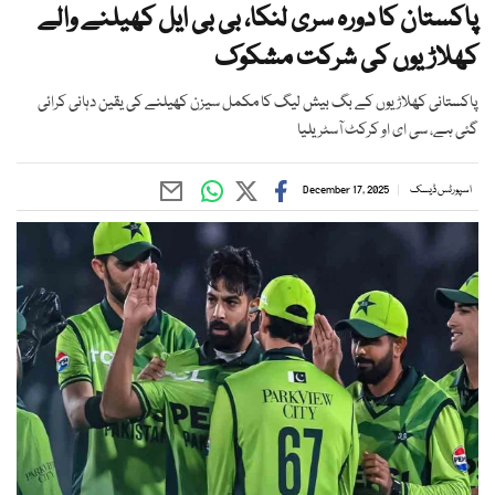
پاکستان کا دورہ سری لنکا، بی بی ایل کھیلنے والے
کھلاڑیوں کی شرکت مشکوک
پاکستانی کھلاڑیوں کے بگ بیش لیگ کا مکمل سیزن کھیلنے کی یقین دہانی کرائی
گئی ہے، سی ای او کرکٹ آسٹریلیا
اسپورٹس ڈیسک
December 17, 2025