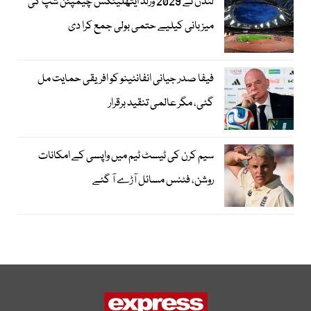
لندن نے 2029 ورلڈ ایتھلیٹکس چیمپئن شپ کی
میزبانی کیلیے حتمی بولی جمع کرا دی
فیفا صدر جیانی انفانٹینو کو افریقی حمایت مل
گئی، مگر عالمی تنقید برقرار
سیم کرن کی ٹیسٹ ٹیم میں واپسی کے امکانات
روشن، فٹنس مسائل آڑے آ گئے