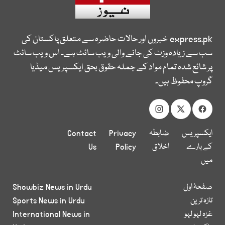
express.pk
خبروں اور حالات حاضرہ سے متعلق پاکستان کی
سب سے زیادہ وزٹ کی جانے والی ویب سائٹ ہے۔ اس ویب سائٹ
پر شائع شدہ تمام مواد کے جملہ حقوق بحق ایکسپریس میڈیا
گروپ محفوظ ہیں۔
ایکسپریس
ضابطہ
Privacy
Contact
کے بارے
اخلاق
Policy
Us
میں
صفحۂ اول
Showbiz News in Urdu
تازہ ترین
Sports News in Urdu
غزہ لہو لہو
International News in