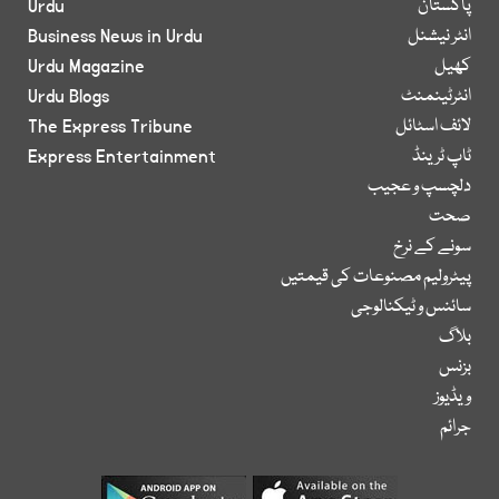
پاکستان
Urdu
انٹر نیشنل
Business News in Urdu
کھیل
Urdu Magazine
انٹرٹینمنٹ
Urdu Blogs
لائف اسٹائل
The Express Tribune
ٹاپ ٹرینڈ
Express Entertainment
دلچسپ و عجیب
صحت
سونے کے نرخ
پیٹرولیم مصنوعات کی قیمتیں
سائنس و ٹیکنالوجی
بلاگ
بزنس
ویڈیوز
جرائم