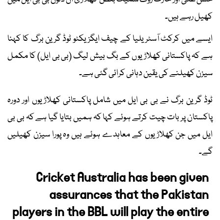
کھیل رہے ہیں۔
ایسے میں کرکٹ آسٹریلیا کے چیف ایگزیکٹو ٹوڈ گرین برگ کا کہنا
ہے کہ پاکستانی کھلاڑیوں کے بگ بیش لیگ (بی بی ایل) کا مکمل
سیزن کھیلنے کی یقین دہانی کرائی گئی ہے۔
ٹوڈ گرین برگ نے بی بی ایل میں شامل پاکستانی کھلاڑیوں اور دورہ
پاکستان پر بات چیت کرتے ہوئے کہا کہ ہمیں بتایا گیا ہے کہ بی بی
ایل میں جن کھلاڑیوں کے معاہدے ہوئے ہیں وہ پورا سیزن کھیلیں
گے۔
Cricket Australia has been given
assurances that the Pakistan
players in the BBL will play the entire