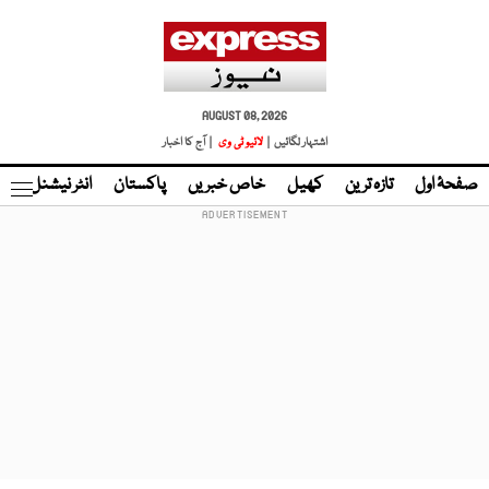
AUGUST 08, 2026
اشتہار لگائیں |
لائیو ٹی وی
| آج کا اخبار
صفحۂ اول
تازہ ترین
کھیل
خاص خبریں
پاکستان
انٹر نیشنل
ٹا