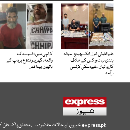
غیرقانونی فارن ایکسچینج، حوالہ
کراچی میں افسوسناک
ہندی نیٹ ورکس کے خلاف
واقعہ، گھریلو تنازع پر باپ کے
کارروائیاں، غیرملکی کرنسی
ہاتھوں بیٹا قتل
برآمد
express.pk
خبروں اور حالات حاضرہ سے متعلق پاکستان 