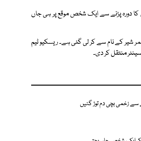
ل کا دورہ پڑنے سے ایک شخص موقع پر ہی جاں
 شیر کے نام سے کر لی گئی ہے۔ ریسکیو ٹیم
نٹر منتقل کر دی۔
 سے زخمی بچی دم توڑ گئیں
کر ایک شخص جاں بحق