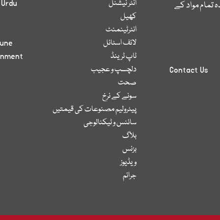
انٹر نیشنل
 Urdu
 تمام مواد کے
کھیل
انٹرٹینمنٹ
لائف اسٹائل
bune
ٹاپ ٹرینڈ
inment
دلچسپ و عجیب
Contact Us
صحت
سونے کے نرخ
پیٹرولیم مصنوعات کی قیمتیں
سائنس و ٹیکنالوجی
بلاگ
بزنس
ویڈیوز
جرائم