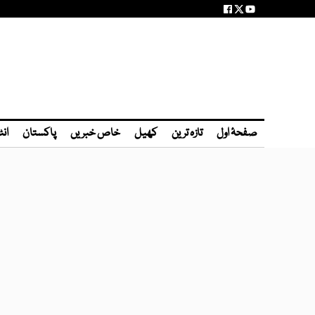
صفحۂ اول
تازہ ترین
کھیل
خاص خبریں
پاکستان
انٹ