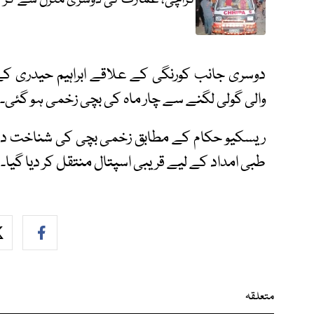
دوسری جانب کورنگی کے علاقے ابراہیم حیدری ک
والی گولی لگنے سے چار ماہ کی بچی زخمی ہو گئی۔
ریسکیو حکام کے مطابق زخمی بچی کی شناخت دعا
طبی امداد کے لیے قریبی اسپتال منتقل کر دیا گیا۔
متعلقہ