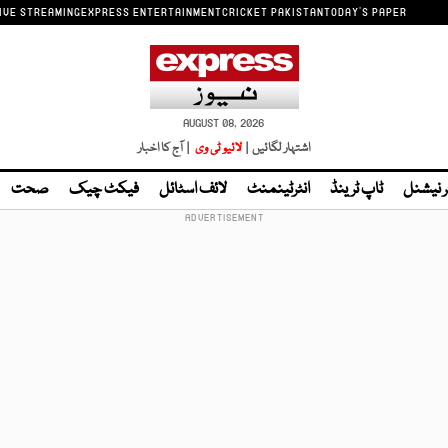
IVE STREAMING
EXPRESS ENTERTAINMENT
CRICKET PAKISTAN
TODAY'S PAPER
AUGUST 08, 2026
اشتہار لگائیں |
لائیو ٹی وی
| آج کا اخبار
ر نیشنل
ٹاپ ٹرینڈ
انٹرٹینمنٹ
لائف اسٹائل
فیکٹ چیک
صحت