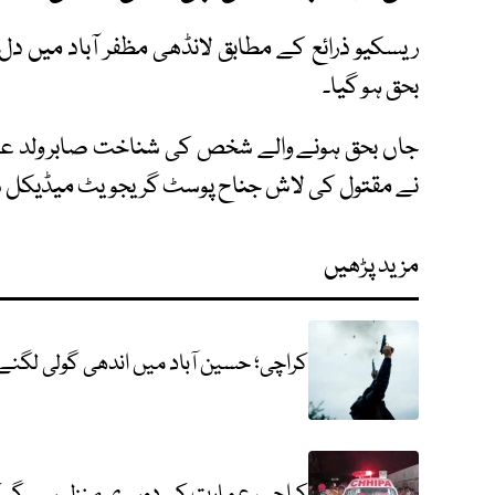
ریسکیو ذرائع کے مطابق لانڈھی مظفر آباد میں د
بحق ہو گیا۔
جاں بحق ہونے والے شخص کی شناخت صابر ولد عمر
نے مقتول کی لاش جناح پوسٹ گریجویٹ میڈیکل سی
مزید پڑھیں
کراچی؛ حسین آباد میں اندھی گولی لگنے
کراچی، عمارت کی دوسری منزل سے گر 