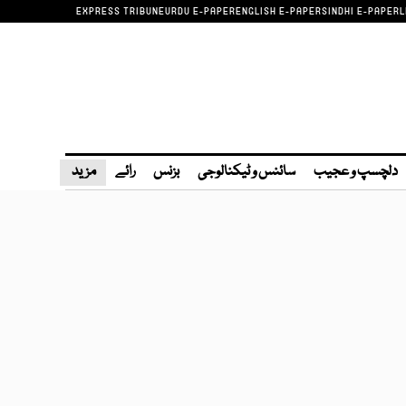
EXPRESS TRIBUNE
URDU E-PAPER
ENGLISH E-PAPER
SINDHI E-PAPER
L
دلچسپ و عجیب
سائنس و ٹیکنالوجی
بزنس
رائے
مزید