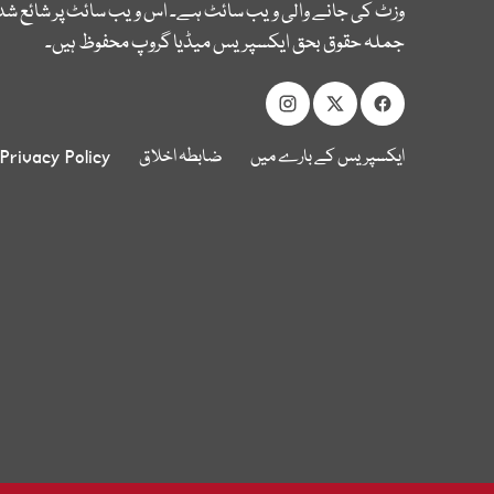
وزٹ کی جانے والی ویب سائٹ ہے۔ اس ویب سائٹ پر شائع شدہ
جملہ حقوق بحق ایکسپریس میڈیا گروپ محفوظ ہیں۔
ایکسپریس کے بارے میں
ضابطہ اخلاق
Privacy Policy