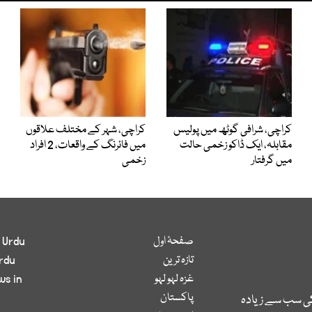
کراچی، شرافی گوٹھ میں پولیس
کراچی، شہر کے مختلف علاقوں
مقابلہ، ایک ڈاکو زخمی حالت
میں فائرنگ کے واقعات، 2 افراد
میں گرفتار
زخمی
صفحۂ اول
 Urdu
تازہ ترین
rdu
غزہ لہو لہو
ws in
پاکستان
کی سب سے زیادہ