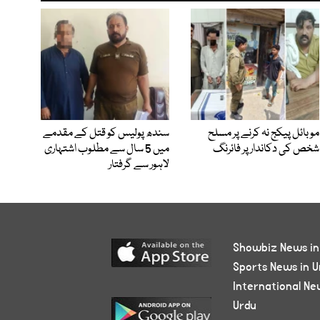
موبائل پیکج نہ کرنے پر مسلح
سندھ پولیس کو قتل کے مقدمے
شخص کی دکاندار پر فائرنگ
میں 5 سال سے مطلوب اشتہاری
لاہور سے گرفتار
Showbiz News in
Sports News in U
International Ne
Urdu