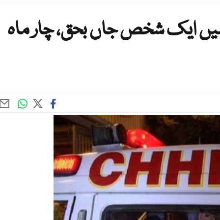
یں ایک شخص جاں بحق، چار ماہ