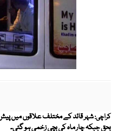
شہر قائد کے مختلف علاقوں میں پیش
کراچی:
بحق جبکہ چار ماہ کی بچی زخمی ہو گئی۔